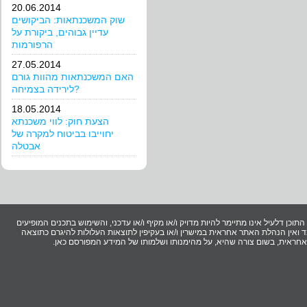
20.06.2014
שוק המשכנתאות: הביקושים
עדיין גבוהים, ביקורת על
הרפורמות
27.05.2014
האם המשכנתאות מהוות גורם
לירידה בצמיחה?
18.05.2014
הצעת חוק: לווי משכנתא
יחוייבו בביטוח למקרה של
אבטלה
וכן דלעיל אינו מתיימר להיות מדויק ו/או מקיף ו/או עדכני, והשימוש בתכנים המופיעים
ואין הנהלת האתר אחראית במישרין ו/או בעקיפין לתוצאות העלולות להיגרם כתוצאה
ר אחראית, בשום צורה שהיא, על מהימנותו ושלמותו של המידע המפורסם כאן