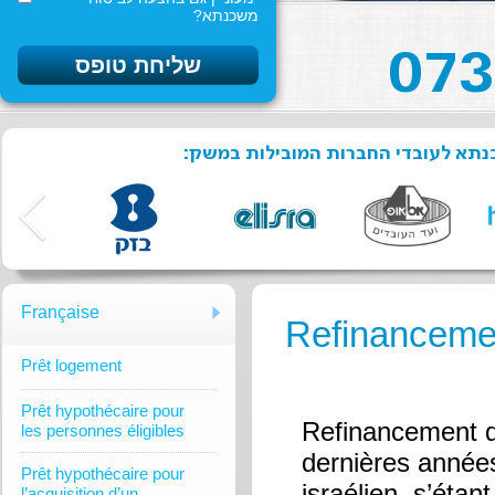
משכנתא?
שכנתא לעובדי החברות המובילות במשק
Française
Refinancemen
Prêt logement
Prêt hypothécaire pour
Refinancement d
les personnes éligibles
dernières années
Prêt hypothécaire pour
israélien, s’éta
l’acquisition d’un