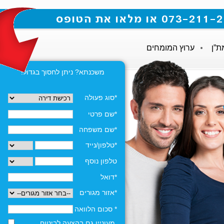
ת”ן
ערוץ המומחים
משכנתא? ניתן לחסוך בגדול!
*סוג פעולה
*שם פרטי
*שם משפחה
*טלפון/נייד
טלפון נוסף
*דואל
*אזור מגורים
* סכום הלוואה
מעוניין גם בהצעה לביטוח