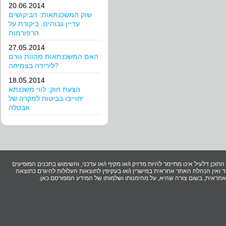
20.06.2014
שוק המשכנתאות: הביקושים
עדיין גבוהים, ביקורת על
הרפורמות
27.05.2014
האם המשכנתאות מהוות גורם
לירידה בצמיחה?
18.05.2014
הצעת חוק: לווי משכנתא
יחוייבו בביטוח למקרה של
אבטלה
וכן דלעיל אינו מתיימר להיות מדויק ו/או מקיף ו/או עדכני, והשימוש בתכנים המופיעים
ואין הנהלת האתר אחראית במישרין ו/או בעקיפין לתוצאות העלולות להיגרם כתוצאה
ר אחראית, בשום צורה שהיא, על מהימנותו ושלמותו של המידע המפורסם כאן