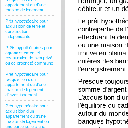
l’étranger, un g
appartement ou d’une
débiteur et un d
maison de logement
Le prêt hypothéc
Prêt hypothécaire pour
acquisition de terre et
contrepartie de 
construction
effectuant la de
indépendante
ou une maison d
Prêts hypothécaires pour
trouve en plein
agrandissement et
restauration de bien privé
critères des ba
ou de propriété commune
l’enregistrement 
Prêt hypothécaire pour
l’acquisition d’un
Presque toujours
appartement ou d’une
somme d’argent a
maison de logement
d’investissement
L’acquisition d’
l’équilibre du ca
Prêt hypothécaire pour
acquisition d’un
autour du monde 
appartement ou d’une
banques hypothé
maison de logement ou
une partie suite à une