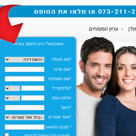
ת”ן
ערוץ המומחים
משכנתא? ניתן לחסוך בגדול!
*סוג פעולה
*שם פרטי
*שם משפחה
*טלפון/נייד
טלפון נוסף
*דואל
*אזור מגורים
* סכום הלוואה
מעוניין גם בהצעה לביטוח