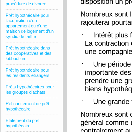
disposition un p
procédure de divorce
Nombreux sont l
Prêt hypothécaire pour
l’acquisition d’un
rajouterai pourta
appartement ou d’une
maison de logement d’un
Intérêt plus f
syndic de faillite
La contraction
Prêt hypothécaire dans
une compagnie 
des coopératives et des
kibboutzim
Une période de
Prêt hypothécaire pour
importante des
les résidents étrangers
prendre une gr
Prêts hypothécaires pour
biens hypothéq
les groupes d’achats
Une grande var
Refinancement de prêt
hypothécaire
Nombreux sont ce
Etalement du prêt
général comme un 
hypothécaire
contrairement a