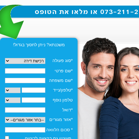
משכנתא? ניתן לחסוך בגדול!
*סוג פעולה
*שם פרטי
*שם משפחה
*טלפון/נייד
טלפון נוסף
*דואל
*אזור מגורים
* סכום הלוואה
מעוניין גם בהצעה לביטוח