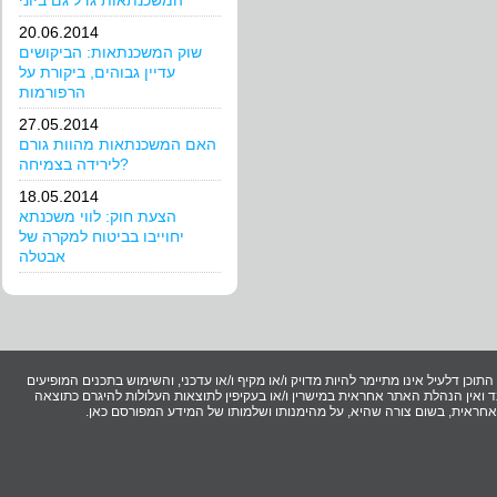
המשכנתאות גדל גם ביוני
20.06.2014
שוק המשכנתאות: הביקושים
עדיין גבוהים, ביקורת על
הרפורמות
27.05.2014
האם המשכנתאות מהוות גורם
לירידה בצמיחה?
18.05.2014
הצעת חוק: לווי משכנתא
יחוייבו בביטוח למקרה של
אבטלה
וכן דלעיל אינו מתיימר להיות מדויק ו/או מקיף ו/או עדכני, והשימוש בתכנים המופיעים
ואין הנהלת האתר אחראית במישרין ו/או בעקיפין לתוצאות העלולות להיגרם כתוצאה
ר אחראית, בשום צורה שהיא, על מהימנותו ושלמותו של המידע המפורסם כאן