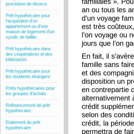
familiales ». Po
procédure de divorce
an ou tous les a
Prêt hypothécaire pour
d’un voyage famil
l’acquisition d’un
est très coûteux,
appartement ou d’une
maison de logement d’un
l’on voyage ou n
syndic de faillite
jours que l’on ga
Prêt hypothécaire dans
des coopératives et des
En fait, il s’avè
kibboutzim
famille sans fai
Prêt hypothécaire pour
et des compagnie
les résidents étrangers
disposition un p
Prêts hypothécaires pour
en contrepartie 
les groupes d’achats
alternativement 
crédit supplémen
Refinancement de prêt
hypothécaire
selon des condit
crédit, la pério
Etalement du prêt
hypothécaire
permettra de fai