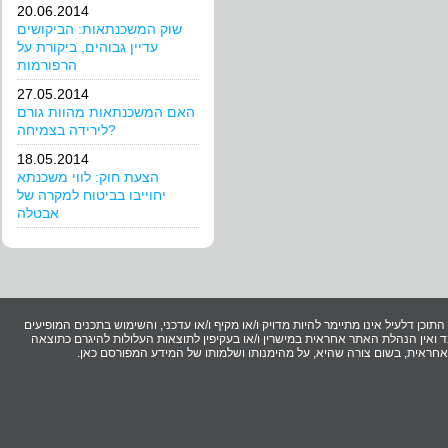
20.06.2014
שוק המשכנתאות: הביקושים
עדיין גבוהים, ביקורת על
הרפורמות
27.05.2014
האם המשכנתאות מהוות גורם
לירידה בצמיחה?
18.05.2014
הצעת חוק: לווי משכנתא
יחוייבו בביטוח למקרה של
אבטלה
וכן דלעיל אינו מתיימר להיות מדויק ו/או מקיף ו/או עדכני, והשימוש בתכנים המופיעים
ואין הנהלת האתר אחראית במישרין ו/או בעקיפין לתוצאות העלולות להיגרם כתוצאה
ר אחראית, בשום צורה שהיא, על מהימנותו ושלמותו של המידע המפורסם כאן