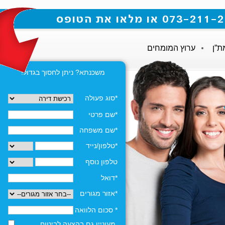
ת”ן
ערוץ המומחים
משכנתא? ניתן לחסוך בגדול!
*סוג פעולה
*שם פרטי
*שם משפחה
*טלפון/נייד
טלפון נוסף
*דואל
*אזור מגורים
* סכום הלוואה
מעוניין גם בהצעה לביטוח