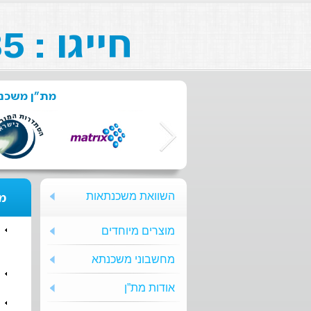
חייגו : 073-211-26-85
מת"ן משכנת
השוואת משכנתאות
מת
מוצרים מיוחדים
מחשבוני משכנתא
אודות מת”ן