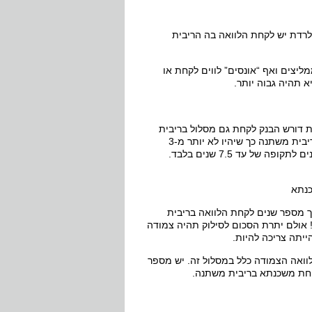
לרדת יש לקחת הלוואה בה הריבית
ליצים ואף “אונסים” לווים לקחת או
 תהיה גבוה יותר.
ת דורש הבנק לקחת גם מסלול בריבית
משתנה. על כן יש לקחת סכום קטן יחסית מגובה ההלוואה לתקופות קצרות בריבית משתנה כך שיהיו לא יותר מ-3
שינוים בריבית ומשכך הסיכון יורד. לדוגמא: יש לקחת ריבית משתנה כל 2.5 שנים לתקופה של עד 7.5 שנים בלבד.
כנתא
וך מספר שנים לקחת הלוואה בריבית
! אולם יתרת הסכום לסילוק תהיה צמודה
יתה צריכה להיות.
וואה הצמודה כלל במסלול זה. יש מספר
קיחת משכנתא בריבית משתנה.