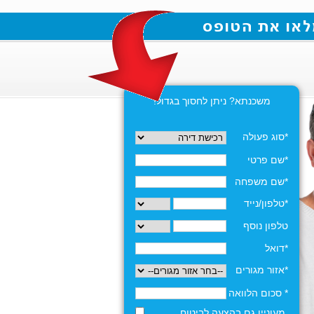
משכנתא? ניתן לחסוך בגדול!
*סוג פעולה
*שם פרטי
*שם משפחה
*טלפון/נייד
טלפון נוסף
*דואל
*אזור מגורים
* סכום הלוואה
מעוניין גם בהצעה לביטוח