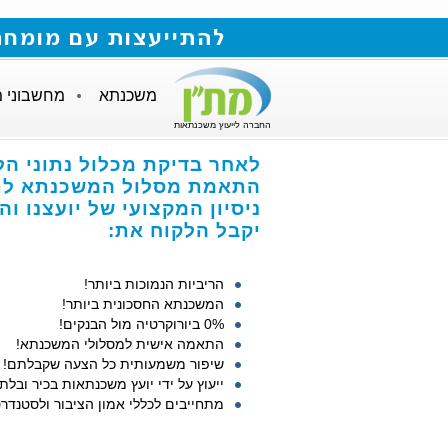
להתייעצות עם מומחה למשכנתאות חייגו
משכנתא
מחשבוני 
החברה לייעוץ משכנתאות
לאחר בדיקת מכלול נתוני הל
התאמת מסלול המשכנתא לתנ
ניסיון המקצועי של יועצנו ו
יקבל הלקוח את:
הריביות הנמוכות ביותר!
המשכנתא החסכונית ביותר!
0% ביורוקרטיה מול הבנקים!
התאמה אישית למסלולי המשכנתא!
שיפור משמעותית כל הצעה שקבלתם!
ייעוץ על ידי יועץ משכנתאות בכיר ובלתי
מתחייבים לכללי אמון הציבור ולסטנדרט