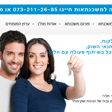
 073-211-26-85 או מלאו את הטופס
משכנתא
פורום משכנתא
אודות מת”ן
ערוץ המומחים
קוח,
אי השוק,
הכל בשיתוף פעולה עם הלקוח,
 תלוי!
 גבוה של הגינות ושקיפות!