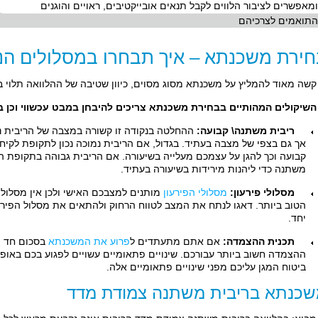
ומאפשרים לציבור הלווים לקבל תנאים אובייקטיבים, ראויים והוגנים
התואמים לצרכיהם
ירת משכנתא – איך תבחרו במסלולים הנכ
קשה מאוד להמליץ על משכנתא מסוג מסוים, כיוון שטיבה של ההלוואה תלוי 
השיקולים המהותיים בבחירת משכנתא צריכים להיבחן במבט עכשווי וכן ב
ריבית משתנה\ קבועה:
ההחלטה בנקודה זו קשורה במצבה של הריבית נ
אך גם בצפי של מצבה בעתיד. בגדול, אם הריבית נמוכה נכון לתקופת לקיח
קבועה וכך להגן על עצמכם מעלייה בשיעורה. אם הריבית גבוהה בתקופת ה
משתנה כדי ליהנות מירידות בשיעורה בעתיד.
מסלולי פירעון:
מסלולי הפירעון
מותנים למצבכם האישי ולכן אין מסלול
הטוב ביותר. דאגו לנתח את המצב לטווח הרחוק ולהתאים את מסלול הפירע
יחד.
תכנית ההצמדה:
אם אתם מתעתדים ל
פרוע את המשכנתא
בסכום חד פ
ההצמדה חשוב ביותר עבורכם. שינויים פתאומיים עשויים לפגוע בכם באופ
ביטוח המגן עליכם מפני שינויים פתאומיים אלה.
כנתא בריבית משתנה צמודת מדד