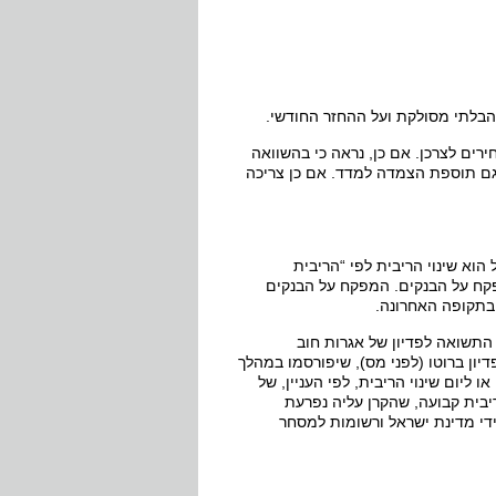
הבלתי מסולקת ועל ההחזר החודשי.
רים לצרכן. אם כן, נראה כי בהשוואה
 וגם תוספת הצמדה למדד. אם כן צריכה
הוא שינוי הריבית לפי “הריבית
קח על הבנקים. המפקח על הבנקים
בתקופה האחרונה.
 התשואה לפדיון של אגרות חוב
יון ברוטו (לפני מס), שיפורסמו במהלך
 ליום שינוי הריבית, לפי העניין, של
יבית קבועה, שהקרן עליה נפרעת
די מדינת ישראל ורשומות למסחר