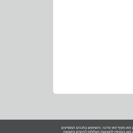
ו/או מקיף ו/או עדכני, והשימוש בתכנים המופיעים
/או בעקיפין לתוצאות העלולות להיגרם כתוצאה