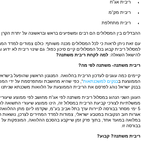
ריבית אג”ח
ריבית מק”מ
ריבית מתחלפת
ההבדלים בין המסלולים הם רבים ומשפיעים בראש ובראשונה על יתרת הקרן 
עם זאת ניתן לראות כי לכל המסלולים מכנה משותף: כולם צמודים למדד המחי
למסלול ריבית קבוע בכל המסלולים קיים סיכון כפול: גם שינוי ריבית לא ידוע
להישאל השאלה:
למה לקחת ריבית משתנה?
ריבית משתנה- משתנה לפי מה?
קיימים כמה עוגנים לעדכון הריבית בהלוואה. המנגנון הראשון שהופעל בישראל 
הממוצעת ב
בנקים למשכנתאות
“, כפי שהיא מחושבת ומתפרסמת על ידי המפ
בבנק ישראל נוהג לפרסם את הריבית הממוצעת על הלוואות משכנתא שניתנו 
העוגן השני הנהוג במסלול ריבית משתנה לפי אג”ח מחושב לפי ממוצע שיעורי
ממשלתיות לצורכי קביעת הריבית במסלול זה, הינו ממוצע שיעורי התשואה לפד
5 ימי מסחר בבורסה לניירות ערך בתל-אביב בע”מ, שקדמו ליום מתן ההלוואה או
אגרות חוב הנקובות במטבע ישראלי, צמודות למדד המחירים לצרכן, נושאות ר
במלואה במועד אחד, בתוך פרק זמן שייקבע בהסכם ההלוואה, המונפקות על י
בבורסה זו.
ריבית משתנה? קבוע?