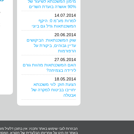
מימון המשכנתא לשיעור של
90% אושרה בועדת השרים
ש
14.07.2014
למרות מע”מ 0: היקף
א
המשכנתאות גדל גם ביוני
20.06.2014
ה
שוק המשכנתאות: הביקושים
עדיין גבוהים, ביקורת על
הרפורמות
27.05.2014
האם המשכנתאות מהוות גורם
לירידה בצמיחה?
18.05.2014
הצעת חוק: לווי משכנתא
יחוייבו בביטוח למקרה של
אבטלה
הבהרות לגבי שימוש באתר ותכניו: אין בתוכן דלעיל מש
באתר זה הינו על אחריותו הבלעדית של הקורא. המסתמ