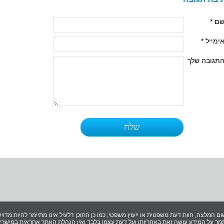
ם *
ימייל *
תגובה שלך
ום המלצה, חוות דעת משפטית או ייעוץ משפטי; כמו כן התוכן דלעיל אינו מתיימר להיות מדויק 
ך על המידע עושה זאת באחריותו ועל דעת עצמו בלבד ואין הנהלת האתר אחראית במישרין ו