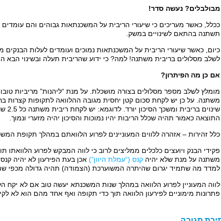
מבולבלים? נעשה סדר!
ככלל, כאשר מעריכים כי שיעורי הריבית על המשכנתאות גבוהים והם עומדים 
תשתנה בהתאם לשינויים במשק.
כיום, כאשר שיעורי הריבית על המשכנתאות נמוכים ועומדים לעלות הבנקים ממ
לשלב מסלולים בריבית משתנה! למה? כי ידוע שהריבית תעלה ובשינוי הבא היא
אם כן מה הפיתרון?
מומלץ לשלב מספר מסלולים בצורה מושכלת. על מנת “ליהנות” מריביות טובו
התוצאה כאמור תהיה שכלל הריבות יהיו נמוכות והסיכון יהיה מזערי ונמוך.
כלל זהירות – אזהרה ללווים המעוניינים לפרוע הלוואתם במהלך תקופת המש
פקידי הבנק ויועצים כלכלים ממליצים לרוב כי לווה המבקש לפרוע הלוואתו ת
משתנה על מנת שלא יהיה
קנס (“עמלת היוון”)
אכן בעת הפירעון לא יהיה קנס
למדד מה שתמיד יגרום שהיתרה המשוערכת (הצמודה) תהיה גדולה מכפי שהי
לווה המעוניין לפרוע הלוואה במהלך שנות המשכנתא יעשה טוב אם לא יקח הל
פתרונות מימוניים לפירעון הלוואה תוך כדי תקופה ואף אחד מהם הוא לא ל
יבת תגובה