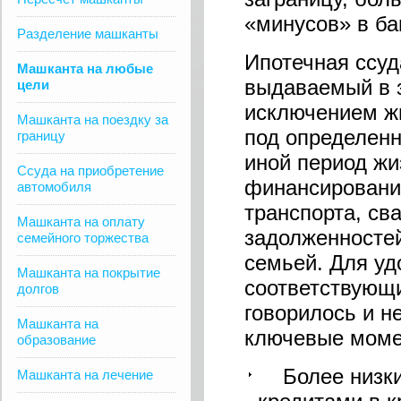
«минусов» в ба
Разделение машканты
Ипотечная ссуд
Машканта на любые
выдаваемый в 
цели
исключением ж
Машканта на поездку за
под определенн
границу
иной период жи
Ссуда на приобретение
финансирования
автомобиля
транспорта, св
Машканта на оплату
задолженностей
семейного торжества
семьей. Для уд
Машканта на покрытие
соответствующи
долгов
говорилось и н
Машканта на
ключевые моме
образование
Более низкий
Машканта на лечение