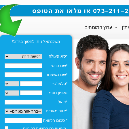
ת”ן
ערוץ המומחים
משכנתא? ניתן לחסוך בגדול!
*סוג פעולה
*שם פרטי
*שם משפחה
*טלפון/נייד
טלפון נוסף
*דואל
*אזור מגורים
* סכום הלוואה
מעוניין גם בהצעה לביטוח