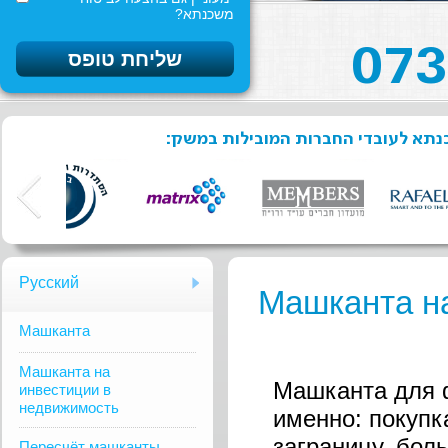
משכנתא?
שכנתא לעובדי החברות המובילות במשק
Русский
Машканта н
Mашканта
Машканта на
Машканта для 
инвестиции в
недвижимость
именно: покупк
заграницу, бол
Пересчёт машканты