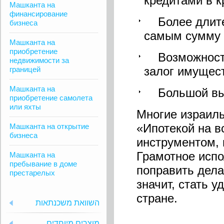
кредитами в к
Машканта на
финансирование
Более длител
бизнеса
самым сумму 
Машканта на
приобретение
Возможность 
недвижимости за
залог имущес
границей
Машканта на
Большой выб
приобретение самолета
или яхты
Многие израиль
«Ипотекой на 
Машканта на открытие
бизнеса
инструментом, в
Грамотное испо
Машканта на
пребывание в доме
поправить дела
престарелых
значит, стать 
стране.
השוואת משכנתאות
מוצרים מיוחדים