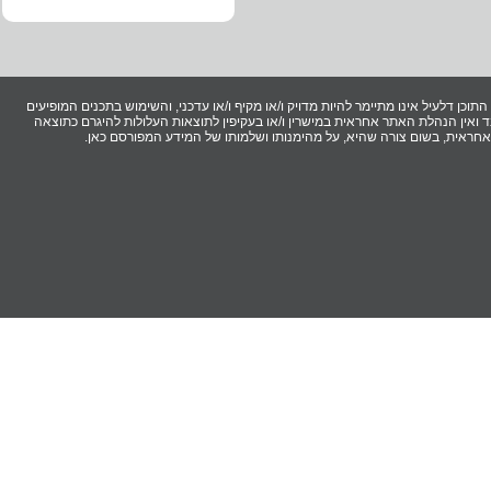
וכן דלעיל אינו מתיימר להיות מדויק ו/או מקיף ו/או עדכני, והשימוש בתכנים המופיעים
ואין הנהלת האתר אחראית במישרין ו/או בעקיפין לתוצאות העלולות להיגרם כתוצאה
ר אחראית, בשום צורה שהיא, על מהימנותו ושלמותו של המידע המפורסם כאן