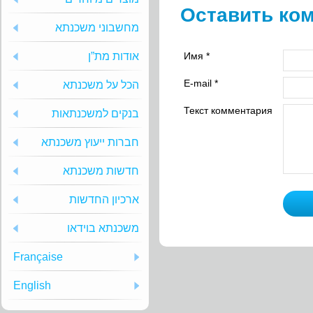
Оставить ко
מחשבוני משכנתא
אודות מת”ן
Имя *
E-mail *
הכל על משכנתא
Текст комментария
בנקים למשכנתאות
חברות ייעוץ משכנתא
חדשות משכנתא
ארכיון החדשות
משכנתא בוידאו
Française
English