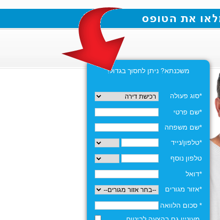
משכנתא? ניתן לחסוך בגדול!
*סוג פעולה
*שם פרטי
*שם משפחה
*טלפון/נייד
טלפון נוסף
*דואל
*אזור מגורים
* סכום הלוואה
מעוניין גם בהצעה לביטוח