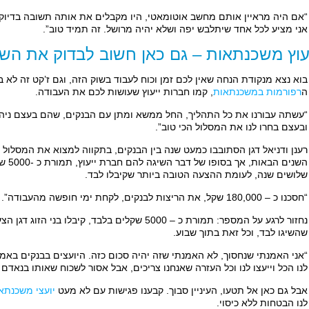
“אם היה מראיין אותם מחשב אוטומאטי, היו מקבלים את אותה תשובה בדיו
אני מציע לכל אחד שיתלבש יפה ושלא יהיה מרושל. זה תמיד טוב”.
עוץ משכנתאות – גם כאן חשוב לבדוק את הש
בוא נצא מנקודת הנחה שאין לכם זמן וכוח לעבוד בשוק הזה, וגם ז’קט זה לא ב
ה
רפורמות במשכנתאות
, קמו חברות ייעוץ שעושות לכם את העבודה.
“עשתה עבורנו את כל התהליך, החל ממשא ומתן עם הבנקים, שהם בעצם ניה
ובעצם בחרו לנו את המסלול הכי טוב”.
שלושים שנה, לעומת ההצעה הטובה ביותר שקיבלו לבד.
“חסכנו כ – 180,000 שקל, את הריצות לבנקים, לקחת ימי חופשה מהעבודה”.
שהשיגו לבד, וכל זאת בתוך שבוע.
“אני האמנתי שנחסוך, לא האמנתי שזה יהיה סכום כזה. היועצים בבנקים באמ
לנו הכל וייעצו לנו וכל העזרה שאנחנו צריכים, אבל אסור לשכוח שאותו בנאדם
אבל גם כאן אל תטעו, העיניין סבוך. קבענו פגישות עם לא מעט
יועצי משכנתא
לנו הבטחות ללא כיסוי.