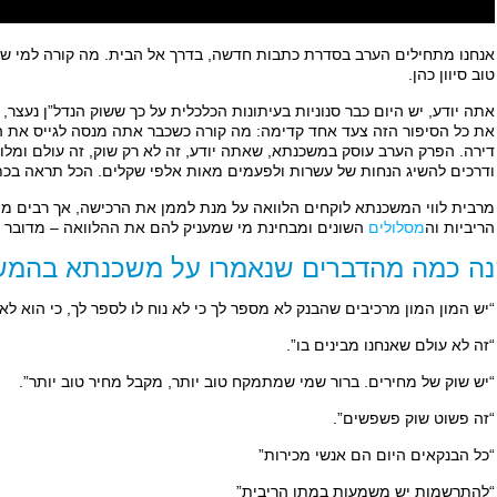
אנחנו מתחילים הערב בסדרת כתבות חדשה, בדרך אל הבית. מה קורה למי שבכל
טוב סיוון כהן.
אתה יודע, יש היום כבר סנוניות בעיתונות הכלכלית על כך ששוק הנדל”ן נעצר,
את כל הסיפור הזה צעד אחד קדימה: מה קורה כשכבר אתה מנסה לגייס את ההו
דירה. הפרק הערב עוסק במשכנתא, שאתה יודע, זה לא רק שוק, זה עולם ומלואו
ודרכים להשיג הנחות של עשרות ולפעמים מאות אלפי שקלים. הכל תראה בכ
מרבית לווי המשכנתא לוקחים הלוואה על מנת לממן את הרכישה, אך רבים מה
הריביות וה
מסלולים
השונים ומבחינת מי שמעניק להם את ההלוואה – מדובר ב
ה כמה מהדברים שנאמרו על משכנתא בהמש
“יש המון המון מרכיבים שהבנק לא מספר לך כי לא נוח לו לספר לך, כי הוא ל
“זה לא עולם שאנחנו מבינים בו”.
“יש שוק של מחירים. ברור שמי שמתמקח טוב יותר, מקבל מחיר טוב יותר”.
“זה פשוט שוק פשפשים”.
“כל הבנקאים היום הם אנשי מכירות”
“להתרשמות יש משמעות במתן הריבית”