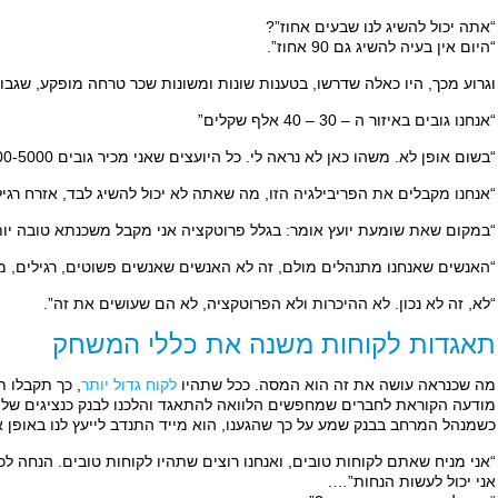
“אתה יכול להשיג לנו שבעים אחוז”?
“היום אין בעיה להשיג גם 90 אחוז”.
וגרוע מכך, היו כאלה שדרשו, בטענות שונות ומשונות שכר טרחה מופקע, שג
“אנחנו גובים באיזור ה – 30 – 40 אלף שקלים”
“בשום אופן לא. משהו כאן לא נראה לי. כל היועצים שאני מכיר גובים 4000-5000 שקלים”
“אנחנו מקבלים את הפריבילגיה הזו, מה שאתה לא יכול להשיג לבד, אזרח רגי
“במקום שאת שומעת יועץ אומר: בגלל פרוטקציה אני מקבל משכנתא טובה יותר,
“האנשים שאנחנו מתנהלים מולם, זה לא האנשים שאנשים פשוטים, רגילים, מ
“לא, זה לא נכון. לא ההיכרות ולא הפרוטקציה, לא הם שעושים את זה”.
אגדות לקוחות משנה את כללי המשחק
מה שכנראה עושה את זה הוא המסה. ככל שתהיו
לקוח גדול יותר
, כך תקבלו ת
מודעה הקוראת לחברים שמחפשים הלוואה להתאגד והלכנו לבנק כנציגים של
כשמנהל המרחב בבנק שמע על כך שהגענו, הוא מייד התנדב לייעץ לנו באופן א
“אני מניח שאתם לקוחות טובים, ואנחנו רוצים שתהיו לקוחות טובים. הנחה לכ
אני יכול לעשות הנחות”….