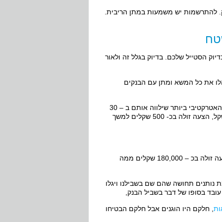
ק. להתרשמות יש משמעות במתן הריבית.
טח
דיוק הסטייל שלכם. בדיוק בגלל זה ולאור
לו את כל המשא ומתן עם הבנקים
רענן ודניאל דגן הסתובבו כמעט שנה בין הבנקים, בתקווה למצוא את המסלול האטרקטיבי ביותר שילווה אותם ב – 30
השנים הבאות, אך בסופו של דבר השיגה להם חברת ייעוץ, תמורת כ -5000 שקל, הצעה זולה בכ- 500 שקלים למשך
נחזור לרגע על המספר: תמורת כ – 5000 שקלים בלבד, קיבלו בני הזוג דגן הצעה זולה בכ – 180,000 שקלים ממה
ת נותנים תחושה שהם שם בשבילנו ויגלו
 עובד בסופו של דבר בשביל הבנק,
ות
, חלקם היו הוגנים אבל חלקם הבטיחו