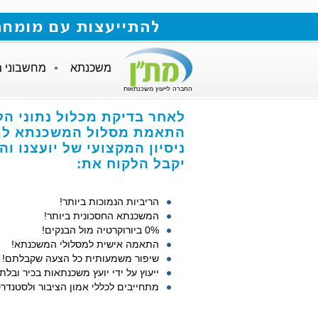
להתייעצות עם מומחה למשכנתאות חייגו
משכנתא
מחשבוני 
החברה לייעוץ משכנתאות
לאחר בדיקת מכלול נתוני הל
התאמת מסלול המשכנתא לתנ
ניסיון המקצועי של יועצנו ו
יקבל הלקוח את:
הריביות הנמוכות ביותר!
המשכנתא החסכונית ביותר!
0% ביורוקרטיה מול הבנקים!
התאמה אישית למסלולי המשכנתא!
שיפור משמעותית כל הצעה שקבלתם!
ייעוץ על ידי יועץ משכנתאות בכיר ובלתי
מתחייבים לכללי אמון הציבור ולסטנדרט