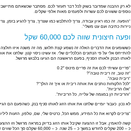
לא רק ההבנה שמדובר בשוק לכל דבר תעזור לכם. מסתבר שכשאתם מתיישבים
נוספים ששווים לכם עשרות ולפעמים מאות אלפי שקלים.
“הופעה. זה כמו ראיון עבודה, צריך להתלבש כמו שצריך, צריך להגיע בזמן, צר
ניירות כתיבה ועם עט משלי”.
פעה חיצונית שווה לכם 60,000 שקל
כששומעים את הדברים האלה זה נשמע קצת תלוש, מה זה משנה איזו חולצה א
להתייחס אלי על פי הנתונים הכלכליים שלי. אז עשינו ניסוי קטן. שלחנו את א
לאותו הבנק ולאותו הסניף, בפעם הראשונה הם הגיעו בלבוש מרושל.
“פריים עשיתי לכם את זה פריים מינוס 0.2″
“זה טוב, זה ריבית טובה”?
“ריבית טובה”.
“לכל הלקוחות נותנים את אותה ריבית או איך זה הולך”?
“אלו הריביות”.
“והריביות הן במגמה של עלייה, כל הריביות”.
לא נכון. כעבור יומיים שלחנו את אותו הזוג לאותו סניף בנק, כשהפעם הם הגיע
“צריכים לקרוא את כל המידע, ממש הכל, כרטיס שלי, שם, טלפון, הזעות לילי
קשה להאמין, אבל זו ההצעה שקיבל אותו הזוג בדיוק במראה מרושל וזו ההצע
כ – 200 שקלים לחודש במשך כ – 25 שנה. כ – 60,000 שקלם סך הכל שווים ז’קט מחוייט ושמלה.