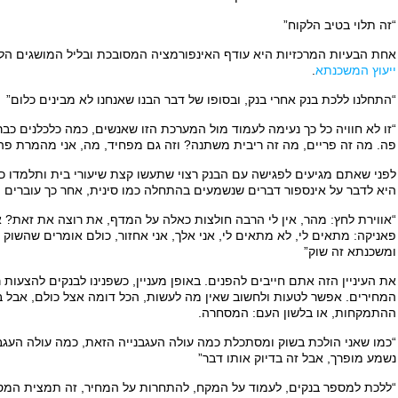
“זה תלוי בטיב הלקוח”
אחת הבעיות המרכזיות היא עודף האינפורמציה המסובכת ובליל המושגים הלא
ייעוץ המשכנתא
.
“התחלנו ללכת בנק אחרי בנק, ובסופו של דבר הבנו שאנחנו לא מבינים כלום”
“זו לא חוויה כל כך נעימה לעמוד מול המערכת הזו שאנשים, כמה כלכלנים כבר 
פה. מה זה פריים, מה זה ריבית משתנה? וזה גם מפחיד, מה, אני מהמרת פה 
לפני שאתם מגיעים לפגישה עם הבנק רצוי שתעשו קצת שיעורי בית ותלמדו 
היא לדבר על אינספור דברים שנשמעים בהתחלה כמו סינית, אחר כך עוברים 
“אווירת לחץ: מהר, אין לי הרבה חולצות כאלה על המדף, את רוצה את זאת? א
פאניקה: מתאים לי, לא מתאים לי, אני אלך, אני אחזור, כולם אומרים שהשוק
ומשכנתא זה שוק”
את העיניין הזה אתם חייבים להפנים. באופן מעניין, כשפנינו לבנקים להצעות 
המחירים. אפשר לטעות ולחשוב שאין מה לעשות, הכל דומה אצל כולם, אבל 
ההתמקחות, או בלשון העם: המסחרה.
“כמו שאני הולכת בשוק ומסתכלת כמה עולה העגבנייה הזאת, כמה עולה העג
נשמע מופרך, אבל זה בדיוק אותו דבר”
“ללכת למספר בנקים, לעמוד על המקח, להתחרות על המחיר, זה תמצית המס