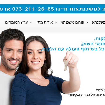
 073-211-26-85 או מלאו את הטופס
משכנתא
פורום משכנתא
אודות מת”ן
ערוץ המומחים
קוח,
אי השוק,
הכל בשיתוף פעולה עם הלקוח,
 תלוי!
 גבוה של הגינות ושקיפות!