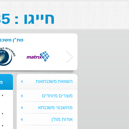
חייגו : 073-211-26-85
מת"ן משכנת
השוואת משכנתאות
מת
מוצרים מיוחדים
מחשבוני משכנתא
אודות מת”ן