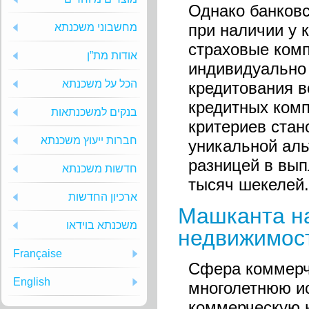
Однако банковс
при наличии у 
מחשבוני משכנתא
страховые комп
אודות מת”ן
индивидуально 
הכל על משכנתא
кредитования в
кредитных комп
בנקים למשכנתאות
критериев стан
חברות ייעוץ משכנתא
уникальной аль
разницей в вы
חדשות משכנתא
тысяч шекелей.
ארכיון החדשות
Машканта н
משכנתא בוידאו
недвижимос
Française
Сфера коммерч
English
многолетнюю ис
коммерческую 