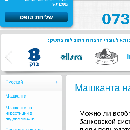
משכנתא?
שכנתא לעובדי החברות המובילות במשק
Русский
Машканта на
Mашканта
Машканта на
Можно ли вообр
инвестиции в
недвижимость
банковской сис
люди пользуютс
Пересчёт машканты