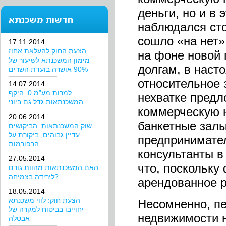
деньги, но и в 
חדשות משכנתא
наблюдался сто
сошло «на нет»
17.11.2014
הצעת החוק להעלאת אחוז
на фоне новой 
מימון המשכנתא לשיעור של
долгам, в наст
90% אושרה בועדת השרים
относительное 
14.07.2014
למרות מע”מ 0: היקף
нехватке предл
המשכנתאות גדל גם ביוני
коммерческую 
20.06.2014
банкетные залы
שוק המשכנתאות: הביקושים
עדיין גבוהים, ביקורת על
предпринимател
הרפורמות
консультанты в
27.05.2014
что, поскольку
האם המשכנתאות מהוות גורם
לירידה בצמיחה?
арендованное 
18.05.2014
הצעת חוק: לווי משכנתא
Несомненно, п
יחוייבו בביטוח למקרה של
недвижимости н
אבטלה