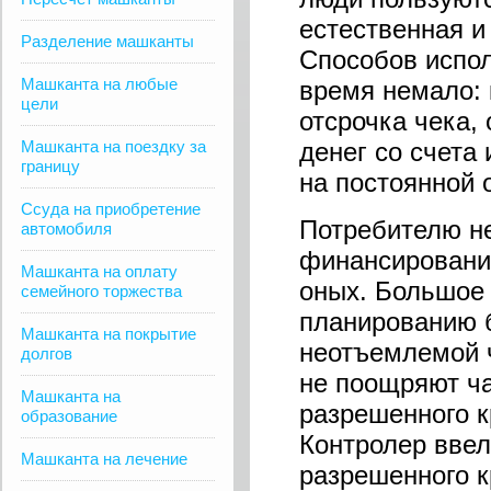
естественная и
Разделение машканты
Способов испол
Машканта на любые
время немало: 
цели
отсрочка чека, 
Машканта на поездку за
денег со счета
границу
на постоянной 
Ссуда на приобретение
Потребителю н
автомобиля
финансирования
Машканта на оплату
оных. Большое 
семейного торжества
планированию б
Машканта на покрытие
неотъемлемой ч
долгов
не поощряют ч
Машканта на
разрешенного к
образование
Контролер ввел
Машканта на лечение
разрешенного к