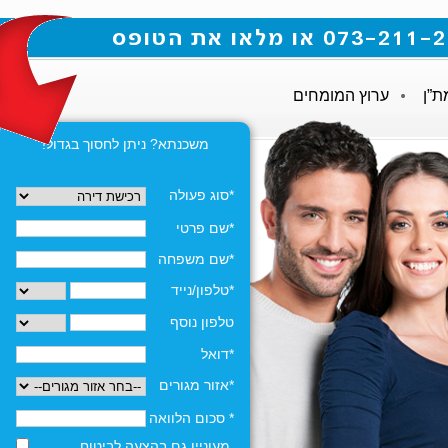
ת”ן
ערוץ המומחים
משכנתא? ניתן לחסוך בגדול!
*סוג פעולה
*שם פרטי
*שם משפחה
*טלפון/נייד
טלפון נוסף
*דואל
*אזור מגורים
* סכום הלוואה
מעוניין גם בהצעה לביטוח