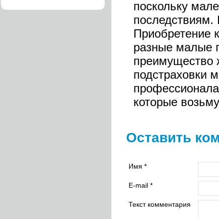
поскольку мал
последствиям. 
Приобретение к
разные малые п
преимущество ж
подстраховки м
профессионалам
которые возьму
Оставить ко
Имя *
E-mail *
Текст комментария