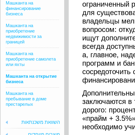
ограниченный 
Машканта на
финансирование
для существова
бизнеса
владельцы мелк
Машканта на
вопросом: отку
приобретение
недвижимости за
ищут дополните
границей
всегда доступн
а, главное, на
Машканта на
приобретение самолета
программ и бан
или яхты
сосредоточить 
Машканта на открытие
финансировани
бизнеса
Дополнительны
Машканта на
пребывание в доме
заключаются в 
престарелых
дорого: процен
«прайм + 3.5%»
השוואת משכנתאות
необходимо учи
מוצרים מיוחדים