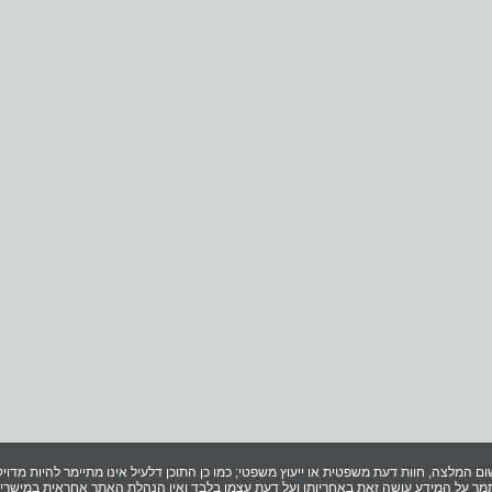
ום המלצה, חוות דעת משפטית או ייעוץ משפטי; כמו כן התוכן דלעיל אינו מתיימר להיות מדויק 
ך על המידע עושה זאת באחריותו ועל דעת עצמו בלבד ואין הנהלת האתר אחראית במישרין ו