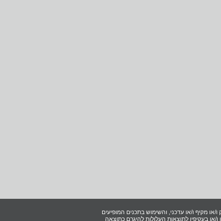
ו/או מקיף ו/או עדכני, והשימוש בתכנים המופיעים
/או בעקיפין לתוצאות העלולות להיגרם כתוצאה