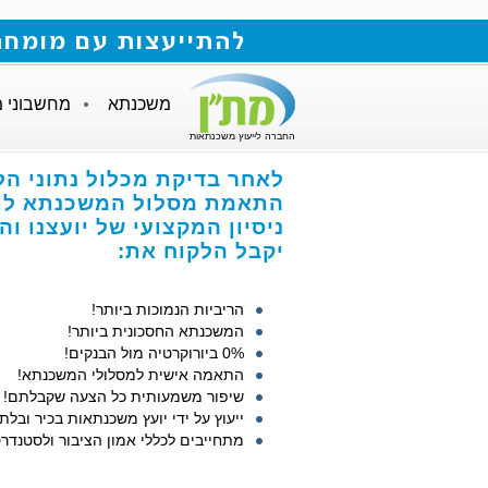
להתייעצות עם מומחה למשכנתאות חייגו
משכנתא
מחשבוני 
החברה לייעוץ משכנתאות
לאחר בדיקת מכלול נתוני הל
התאמת מסלול המשכנתא לתנ
ניסיון המקצועי של יועצנו ו
יקבל הלקוח את:
הריביות הנמוכות ביותר!
המשכנתא החסכונית ביותר!
0% ביורוקרטיה מול הבנקים!
התאמה אישית למסלולי המשכנתא!
שיפור משמעותית כל הצעה שקבלתם!
ייעוץ על ידי יועץ משכנתאות בכיר ובלתי
מתחייבים לכללי אמון הציבור ולסטנדרט