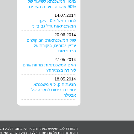
מימון המשכנתא לשיעור של
90% אושרה בועדת השרים
14.07.2014
למרות מע”מ 0: היקף
המשכנתאות גדל גם ביוני
20.06.2014
שוק המשכנתאות: הביקושים
עדיין גבוהים, ביקורת על
הרפורמות
27.05.2014
האם המשכנתאות מהוות גורם
לירידה בצמיחה?
18.05.2014
הצעת חוק: לווי משכנתא
יחוייבו בביטוח למקרה של
אבטלה
הבהרות לגבי שימוש באתר ותכניו: אין בתוכן דלעיל מש
באתר זה הינו על אחריותו הבלעדית של הקורא. המסתמ