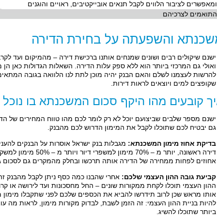
ומאפשרים לציבור הלווים לקבל תנאים אובייקטיבים, ראויים והוגנים
התואמים לצרכיהם
שכנתא והשפעתה על בחירת הדירה
ישנם שיקולים רבים ושונים שמנחים אותנו ברכישת דירה – מהמיקום ועד לקרבה
ואולי גם המרכזי ביותר הוא ללא ספק עלות הדירה. השאלות הגדולות כאן הן מ
להרשות לעצמנו לשלם והאם הבנק יהיה מוכן לתת לנו הלוואה בגובה המתאים 
שקופצים למים ויוצאים לראות דירות.
ך קובעים מהו היקף סכום המשכנתא בו נוכל 
ישנם מספר שלבים שביצועם יוכל לא רק לומר לכם מהו טווח המחירים של הד
גם יבטיח לכם שתוכלו לקבל את המימון הדרוש לכם מהבנק.
בדיקת אחוז מימון המשכנתא:
מגבלות בנק ישראל אוסרות על הבנקים להעניק יו
אחוזים לפחות ממחירה של הדירה אותה תרכשו ובחלק מהמקרים גם לסכום גב
קביעת גובה ההון העצמי שלכם:
אחרי שהבנו כמה כסף ניתן לקבל מהבנק זה 
ההון העצמי תוכלו לקחת ממקורות שונים – החל מחסכונות ועד לירושה או קר
אותו מראש שכן לרוב תידרשו להביא את הכספים שלכם לפני שתקבלו מימון מ
להיות בניית ההון העצמי: זה הזמן לשבת, לבדוק מקורות מימון, לראות מה 
ביותר שתוכלו להשיג.