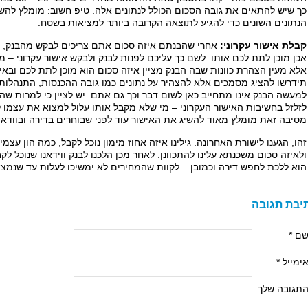
כך שיש להתאים את גובה הסכום הכולל לנתונים אלה. טיפ חשוב: מומלץ לה
הנתונים השונים כדי להגיע לתוצאה הקרובה ביותר למציאות בשטח.
קבלת אישור עקרוני:
אחרי שהבנתם איזה סכום אתם צריכים לבקש מהבנק, ז
אכן מוכן לתת לכם אותו. לשם כך עליכם לפנות לבנק ולבקש אישור עקרוני –
אלא מעין הצהרת כוונות שבה הבנק מציין איזה סכום הוא מוכן לתת לכם ובאי
תידרשו להציג מסמכים אלא להצהיר על נתונים כמו גובה ההכנסות, התנהלות פ
למעשה הבנק אינו מתחייב כאן לשום דבר וכך גם אתם. יש לציין כי למרות ש
לזלזל בחשיבות האישור העקרוני – מי שלא מקבל אותו עלול למצוא את עצמו 
מסיבה זאת מומלץ מאוד להשיג את האישור עוד לפני שבוחרים בדירה ובוודאי
זהו, הגענו לישורת האחרונה. גילינו איזה אחוז מימון נוכל לקבל, כמה הון עצמי
ולאיזה סכום משכנתא עלינו להתכוונן. לאחר מכן הלכנו לבנק ווידאנו שנוכל ל
הוא ללכת לחפש דירה וכמובן – לקוות שהמחירים לא ימשיכו לעלות עד שנמצא
יבת תגובה
ם *
ימייל *
תגובה שלך