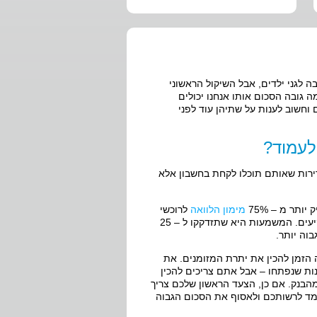
 לגני ילדים, אבל השיקול הראשוני
ה גובה הסכום אותו אנחנו יכולים
וחשוב לענות על שתיהן עוד לפני
לעמוד?
ירות שאותם תוכלו לקחת בחשבון אלא
תר מ – 75%
מימון הלוואה
לרוכשי
דירה ראשונה, יותר מ – 70% מימון למשפרי דיור ויותר מ – 50% מימון למשקיעים. המשמעות היא שתזדקקו ל – 25
וה יותר.
הזמן להכין את יתרת המזומנים. את
נות שנפתחו – אבל אתם צריכים להכין
הבנק. אם כן, הצעד הראשון שלכם צריך
עומד לרשותכם ולאסוף את הסכום הגבוה