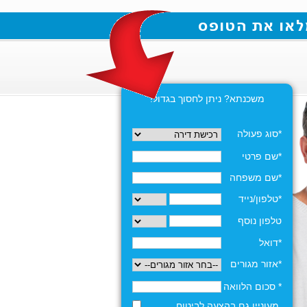
משכנתא? ניתן לחסוך בגדול!
*סוג פעולה
*שם פרטי
*שם משפחה
*טלפון/נייד
טלפון נוסף
*דואל
*אזור מגורים
* סכום הלוואה
מעוניין גם בהצעה לביטוח