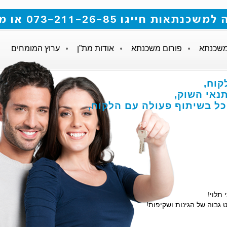
 073-211-26-85 או מלאו את הטופס
משכנתא
פורום משכנתא
אודות מת”ן
ערוץ המומחים
קוח,
אי השוק,
הכל בשיתוף פעולה עם הלקוח,
 תלוי!
 גבוה של הגינות ושקיפות!