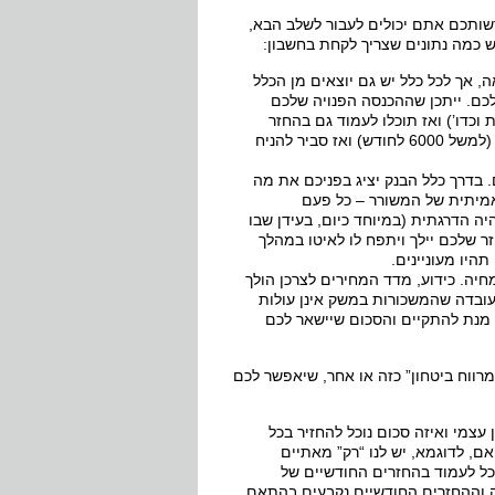
ותכם אתם יכולים לעבור לשלב הבא,
ש כמה נתונים שצריך לקחת בחשבון:
 אך לכל כלל יש גם יוצאים מן הכלל
כם. ייתכן שההכנסה הפנויה שלכם
ייבויות וכדו’) ואז תוכלו לעמוד גם בהחזר
חודשי של יותר משליש, ולעומת זאת ייתכן שההכנסה הפנויה שלכם נמוכה מאוד (למשל 6000 לחודש) ואז סביר להניח
בדרך כלל הבנק יציג בפניכם את מה
מיתית של המשורר – כל פעם
 הדרגתית (במיוחד כיום, בעידן שבו
 שלכם יילך ויתפח לו לאיטו במהלך
יו מעוניינים.
חיה. כידוע, מדד המחירים לצרכן הולך
העובדה שהמשכורות במשק אינן עולות
ל מנת להתקיים והסכום שיישאר לכם
ווח ביטחון” כזה או אחר, שיאפשר לכם
 עצמי ואיזה סכום נוכל להחזיר בכל
ם, לדוגמא, יש לנו “רק” מאתיים
ימאלי שנוכל ללוות הוא 750,000. אך האם נוכל לעמוד בהחזרים החודשיים של
ום כזה? קחו בחשבון שאת ההלוואה מחזירים על פני 20 – 30 שנה וההחזרים החודשיים נקבעים בהתאם,