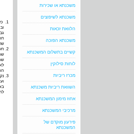
משכנתא או שכירות
משכנתא לשיפוצים
כל
וב
הלוואת זכאות
משכנתא הפוכה
שא
חש
קשיים בתשלום המשכנתא
שמ
שמ
לוחות סילוקין
לא
הש
מכרז ריביות
נק
וע
בא
השוואת ריביות משכנתא
לה
אחוז מימון המשכנתא
מרכיבי המשכנתא
פירעון מוקדם של
המשכנתא