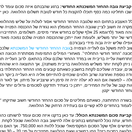
קביעת גובה ההחזר המשכנתא החודשי:
ברגע שהבנתם איזה סכום עומד לרש
שבו תחליטו כמה כסף תוכלו להקצות כל חודש לטובת תשלום ההלוואה. כאן י
ל האצבע בתחום הוא שלגובה ההחזר החודשי אסור לעלות על שליש מההלוואה,
מקרה זה חשוב לציין שגובה ההחזר המומלץ הוא נגזרת של ההכנסה הפנויה של
גבוהה מאוד (לדוגמא 25 אלף שקלים בחודש אחרי מיסים, תשלומים, התח
פילו שליש יהיה גבוה מידי בעבורכם.
וב לתת משקל גם לעלייה הצפויה ב
גובה ההחזר החודשי של המשכנתא
שלכם. 
כונה “החזר חודשי התחלתי”. מאחורי המילים התמימות מסתתרת הכוונה הא
תרחשת עלייה בריבית או במדד ההחזר שלכם עולה בהתאם. לרוב העלייה תהיה
 ניתן לקחת יותר משליש מההלוואה בריבית משתנה), אך התוצאה היא שההחזר
נים, עובדה שעליכם לקחת בחשבון כשאתם קובעים מהו ההחזר ההתחלתי בו תה
ודה נוספת ואחרונה שרוב הלווים שוכחים להתייחס אליה היא העלייה ביוקר המ
ולה – למעשה אם הוא לא יעלה יהיה זה סימן רע שיצביע על מיתון. אך לאור 
ות קצב של עליות המחירים, ייתכן כי בעתיד תזדקקו לסכומים גדולים יותר ע
חזר החודשי יקטן.
בשורה התחתונה, כשאתם מחליטים על סכום ההחזר החודשי חשוב שתיקחו “מר
לעמוד בהחזרים ללא קשיים גם בעתידה הרחוק של ההלוואה.
קביעת סכום המשכנתא הכולל:
עד כאן בדקנו איזה סכום עומד לרשותנו כהון
חודש, עתה נוכל להשתמש בנתונים אלה לחישוב גובה ההלוואה שנוכל לקחת. א
חמישים אלף שקל הסכום המקס
הלוואה בסכ