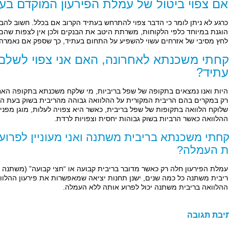
ם צפוי ביטול של עמלת הפירעון המוקדם בעת
כרגע לא ניתן לומר כי הדבר צפוי להתרחש בעתיד הקרוב אם בכלל. חשוב להב
הוגנת במיוחד כלפי הלקוחות, משרתת היטב את הבנקים ולכן אין לצפות שהם יו
לחץ מסיבי של אזרחים עשוי להשפיע על התחום בעתיד, כך שספק אם נאמרה 
חתי משכנתא לאחרונה, האם אני צפוי לשלם 
תיד?
היות ואנו נמצאים בתקופה של שפל בריביות, מי שלקח משכנתא בתקופה האח
רק במקרים בהם הריבית המקורית על ההלוואה גבוהה מהריבית בשוק בעת ה
שלוקח הלוואה בתקופות של שפל בריבית, כאשר היא צפויה לעלות, מוגן מפנ
ההלוואה כאשר הרביות בשוק גבוהות יחסית וצפויות לרדת.
חתי משכנתא בריבית משתנה ואני מעוניין לפרו
 העמלה?
עמלת הפירעון חלה רק כאשר מדובר בריבית קבועה או “חצי קבועה” (משתנה 
ריבית משתנה כל כמה שנים, ישנן תחנות יציאה שמאפשרות את פירעון ההלוו
ההלוואה בריבית משתנה יכול לפרוע אותה ללא העמלה.
יבת תגובה