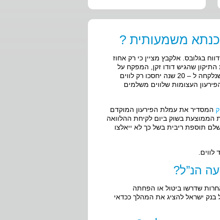
כנתא משמעותית ?
וח בגלובס. אלקבץ מציין כי רק אחוז
תיקון שהגיש דודו זקן, המפקח על
הבנקים. לדבריו, במקרים של פירעון משכנתא ממוצעת על סך 700,000 ש”ח שנלקחה ל – 20 שנה יחסכו רק לווים
הפירעון העצומות שלווים משלמים
ק
המסדיר את עמלת הפירעון המוקדם
ת הממוצעת בשוק ביום לקיחת ההלוואה
שלם תוספת ריבית בשל כך לא ייאלצו
לווים.
עה הנ”ל?
חרות שדרשו ביטול או הפחתה
ל בנק ישראל להציג את המהלך ככדאי