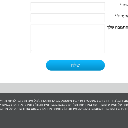
ם *
ימייל *
תגובה שלך
ום המלצה, חוות דעת משפטית או ייעוץ משפטי; כמו כן התוכן דלעיל אינו מתיימר להיות מדויק 
ך על המידע עושה זאת באחריותו ועל דעת עצמו בלבד ואין הנהלת האתר אחראית במישרין ו
ת-דעת ו/או עזרה מקצועית. כמו-כן, אין הנהלת האתר אחראית, בשום צורה שהיא, על מהימנ