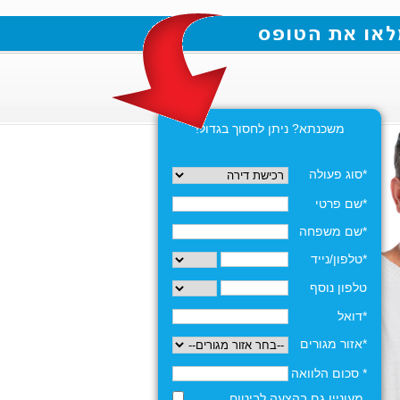
משכנתא? ניתן לחסוך בגדול!
*סוג פעולה
*שם פרטי
*שם משפחה
*טלפון/נייד
טלפון נוסף
*דואל
*אזור מגורים
* סכום הלוואה
מעוניין גם בהצעה לביטוח