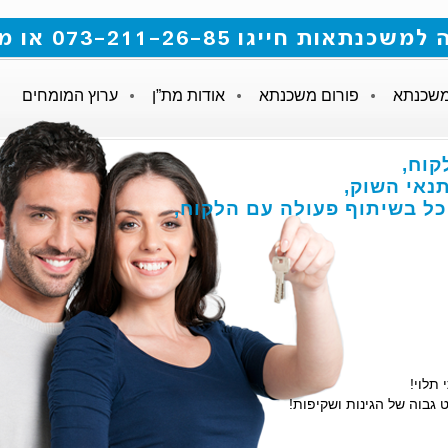
 073-211-26-85 או מלאו את הטופס
משכנתא
פורום משכנתא
אודות מת”ן
ערוץ המומחים
קוח,
אי השוק,
הכל בשיתוף פעולה עם הלקוח,
 תלוי!
 גבוה של הגינות ושקיפות!