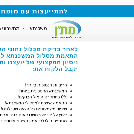
להתייעצות עם מומחה למשכנתאות חייגו
משכנתא
מחשבוני 
החברה לייעוץ משכנתאות
לאחר בדיקת מכלול נתוני הל
התאמת מסלול המשכנתא לתנ
ניסיון המקצועי של יועצנו ו
יקבל הלקוח את:
הריביות הנמוכות ביותר!
המשכנתא החסכונית ביותר!
0% ביורוקרטיה מול הבנקים!
התאמה אישית למסלולי המשכנתא!
שיפור משמעותית כל הצעה שקבלתם!
ייעוץ על ידי יועץ משכנתאות בכיר ובלתי
מתחייבים לכללי אמון הציבור ולסטנדרט