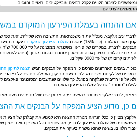
ומאפשרים לציבור הלווים לקבל תנאים אובייקטיבים, ראויים והוגנים
התואמים לצרכיהם
אם ההנחה בעמלת הפירעון המוקדם במש
לדברי יניב אלקבץ, מנכ”ל עתיד משכנתאות, התשובה היא שלילית, זאת כפי שדו
קטן מאוד מהלווים (כ – 15%) יחסכו ב
עמלת הפירעון המוקדם
בעקבות הצעת ה
המוגדרים כלווים בסיכון גבוה והחיסכון יסתכם בסכום מגוחך (ביחס לעמלות 
לעיתים קרובות) של עד 3900 שקלים.
כזכור, בימים האחרונים פורסם כי המפקח על הבנקים הגיש
הצעה לתיקון החו
במקרים של לקיחת משכנתא. לפי הצעת התיקון, העמלה תחושב על פי הריבי
ולא על פי הריבית שנלקחה בפועל, כך שלווים שנחשבים “מסוכנים” ונאלצים ל
לשלם “תוספת” גם על עמלת הפירעון המוקדם.
כאמור, לדברי אלקבץ מדובר בהצעה ריקה מתוכן שבפועל תטיב עם מעט מאוד 
 כן, מדוע הציע המפקח על הבנקים את ההצ
אלקבץ מציין כי ככל הנראה מטרת ההצעה היא למנוע את קבלתן של הצעות א
משמעותית של עמלת הפירעון. לדבריו, מה שחמור בכל העיניין הוא הניסיון ש
עבור הלווים, בשעה שהוא משרת בעיקר את הבנקים.