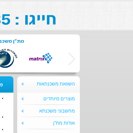
חייגו : 073-211-26-85
מת"ן משכנת
השוואת משכנתאות
מת
מוצרים מיוחדים
מחשבוני משכנתא
אודות מת”ן