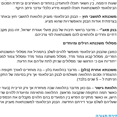
שעות היממה, בין השאר תוכלו להתעדכן בהחזרים האחרונים וביתרת הסכום ש
הבינלאומי למשכנתאות תוכלו למצוא מידע כלכלי עדכני ורחב היקף .
משכנתא לתושבי חוץ
– הבנק הבינלאומי מעניק הלוואות לתושבי חוץ ובאתר 
בצרפתית אודות הבנק והאפשרויות שהוא מציע.
בנק פאג”י
– מדובר בראשי תיבות של בנק פועלי אגודת ישראל, זהו בנק מקב
דתיים וחרדים ולהתאים להם משכנתאות לפי צרכיהם.
מסלולי משכנתא רגילים ומיוחדים
כמובן שהבנק הבינלאומי מאפשר ללווים לשלב בתמהיל את מסלולי המשכנתא 
הפריים, מסלול קבוע צמוד מדד, מסלול משתנה צמוד מדד ומסלול צמוד למט”
ייחודיות אם כי הודגשו שני מסלולים שניתן לתת עליהם את הדעת:
משכנתא אחרת (בלון)
– מדובר בהלוואת בלון – בה מוחזרים לאורך תקופת הה
ההצמדה וסכום ההלוואה משולמים לבנק הבינלאומי אך ורק בסיומה של התקופה
הניתנת ל – 5 שנים בלבד).
הלוואת גישור
– גם כאן מדובר בהלוואה שבה מוחזרת אך ורק הריבית (בעוד 
כאשר תמה התקופה שנקבעה מראש). ההלוואה מתאימה ומיועדת ללווים שרוכ
הישן, או כאשר מתקיים הפרש בין המועדים בהם הלווים מקבלים את הכספים
שעליהם לשלם עבור דירתם החדשה. הבנק הבינלאומי למשכנתאות מעניק את ההלוואה ל – 5
יבת תגובה