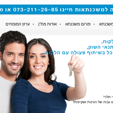
 073-211-26-85 או מלאו את הטופס
משכנתא
פורום משכנתא
אודות מת”ן
ערוץ המומחים
קוח,
אי השוק,
הכל בשיתוף פעולה עם הלקוח,
 תלוי!
 גבוה של הגינות ושקיפות!