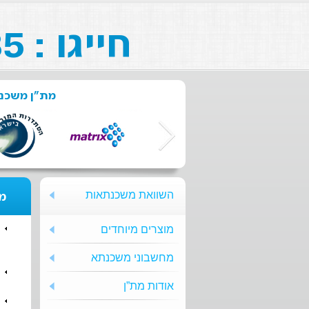
חייגו : 073-211-26-85
מת"ן משכנת
השוואת משכנתאות
מת
מוצרים מיוחדים
מחשבוני משכנתא
אודות מת”ן