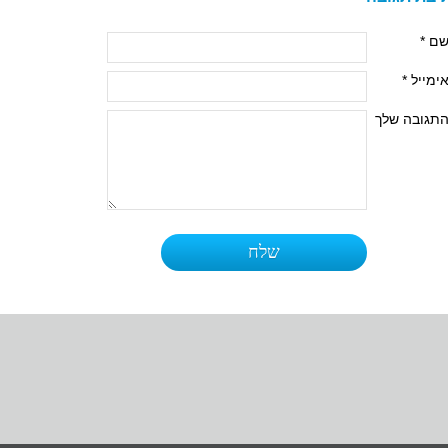
ם *
ימייל *
תגובה שלך