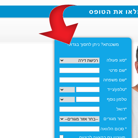
משכנתא? ניתן לחסוך בגדול!
*סוג פעולה
*שם פרטי
*שם משפחה
*טלפון/נייד
טלפון נוסף
*דואל
*אזור מגורים
* סכום הלוואה
מעוניין גם בהצעה לביטוח