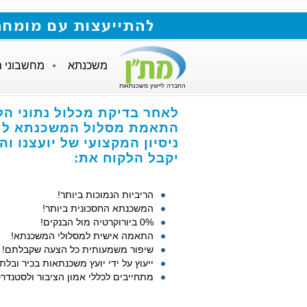
להתייעצות עם מומחה למשכנתאות חייגו
משכנתא
מחשבוני 
החברה לייעוץ משכנתאות
לאחר בדיקת מכלול נתוני הל
התאמת מסלול המשכנתא לתנ
ניסיון המקצועי של יועצנו ו
יקבל הלקוח את:
הריביות הנמוכות ביותר!
המשכנתא החסכונית ביותר!
0% ביורוקרטיה מול הבנקים!
התאמה אישית למסלולי המשכנתא!
שיפור משמעותית כל הצעה שקבלתם!
ייעוץ על ידי יועץ משכנתאות בכיר ובלתי
מתחייבים לכללי אמון הציבור ולסטנדרט