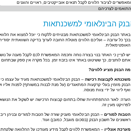
ומאפשרים לציבור הלווים לקבל תנאים אובייקטיבים, ראויים והוגנים
התואמים לצרכיהם
בנק הבינלאומי למשכנתאות
באתר הבנק הבינלאומי למשכנתאות מבטיחים ללקוח כי יוכל למצוא את הלווא
בכך כל ערובה – ועליכם הלווים מוטלת החובה לערוך בדיקה השוואתית יסודי
האופטימאלית.
יש לציין כי האתר בנוי בצורה נוחה וחכמה המאפשרת לכם לקבל מענה על נוש
אתם לוחצים, כך ששיטוט באתר אינו בזבוז זמן. בכל מקרה אין ספק שבתחום הפ
מה הבנק מציע ללווים?
משכנתא לקבוצות רכישה
– הבנק הבינלאומי למשכנתאות מעיד על עצמו כי ב
הבנק מזמין בעלי קרקעות המתאגדים (על מנת לבנות במשותף) לפנות אליו ול
ואף ליווי על ידי צוות מנוסה.
הערה: לאור ההתפתחויות שחלו בתחום קבוצות הרכישה יש לשקול את הנושא ל
לפרויקט מעין זה.
הטבות למורים
– הבנק הבינלאומי מעניק שורה של הטבות למורים ובניהן ריב
ראשונים על חשבון הבנק (בסכום מוגבל, כמובן) ועוד.
מערכת אונליין
– המאפשרת ללווים לקבל מידע מעודכן על ההלוואה שלקחתם,