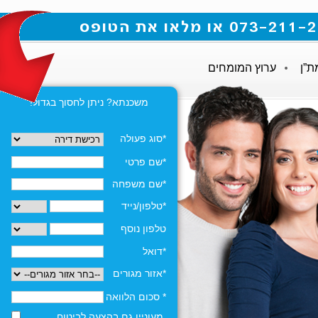
ת”ן
ערוץ המומחים
משכנתא? ניתן לחסוך בגדול!
*סוג פעולה
*שם פרטי
*שם משפחה
*טלפון/נייד
טלפון נוסף
*דואל
*אזור מגורים
* סכום הלוואה
מעוניין גם בהצעה לביטוח