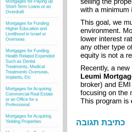
selling the prop
Mortgages for Paying up
Short-Term Loans or an
with a minimum 
Overdraft
This goal, we mu
Mortgages for Funding
Higher Education and
environment. Mo
Livelihood in Israel or
lower interest ra
Overseas
any other type o
Mortgages for Funding
equity is not a r
Health Related Expended
Such as Dental
Treatments, Medical
Recently, a new
Treatments Overseas,
Leumi Mortgag
Implants, Etc
broker) and EMI (
Mortgages for Acquiring
focusing on the 
Commercial Real Estate
or an Office for a
This program is 
Professional
Mortgages for Acquiring
כתיבת תגובה
Yielding Properties