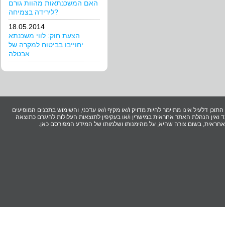
האם המשכנתאות מהוות גורם
לירידה בצמיחה?
18.05.2014
הצעת חוק: לווי משכנתא
יחוייבו בביטוח למקרה של
אבטלה
וכן דלעיל אינו מתיימר להיות מדויק ו/או מקיף ו/או עדכני, והשימוש בתכנים המופיעים
ואין הנהלת האתר אחראית במישרין ו/או בעקיפין לתוצאות העלולות להיגרם כתוצאה
ר אחראית, בשום צורה שהיא, על מהימנותו ושלמותו של המידע המפורסם כאן