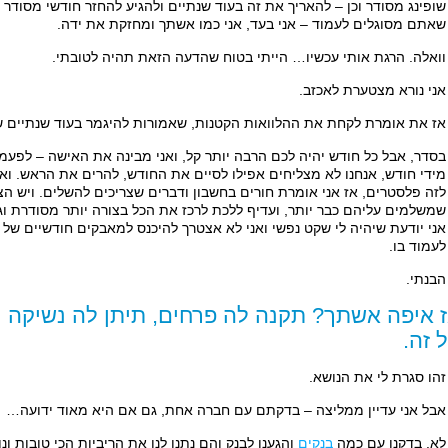
שאתם מסוגלים לעמוד – אני בעד, אני כמו אשתך ומחזקת את ידה.
וואלה. הרגת אותי עכשיו… הייתי בטוח שהדעה הזאת תהיה לטובתי.
אני נורא מצטערת לאכזב.
אז את אומרת לקחת את ההלוואות הקטנות, שאמורות להיגמר בעוד שנתיים שלוש, ולמ
בסדר, אבל כל חודש יהיה לכם הרבה יותר קל, ואני מבינה את האישה – לפע
מידי חודש, אנחנו לא מצליחים אפילו לסיים את החודש, להרים את הראש. ואז 
לזה פלסטרים, אז אני אומרת חורים בחשבון ודברים שצריכים להשלים. ויש הצ
שמשלמים עליהם כבר יותר, ועדיף ללכת לרכז את הכל בצורה יותר מסודרת וגם
אני יודעת שיהיה לי שקט נפשי ואני לא אצטרך להיכנס למאבקים חודשיים של 
לעמוד בו.
הבנתי.
 איפה אשתך? תקנה לה פרחים, תיתן לה נשיקה ות
 זה.
זהו סגרת לי את הנושא.
אבל אני עדיין ממליצה – בדקתם עם חברה אחת, גם אם היא מאוד ידועה…
לא. בדקנו עם כמה
בנקים
והגענו לבנק והם נתנו לנו את הריביות הכי טובות ונ