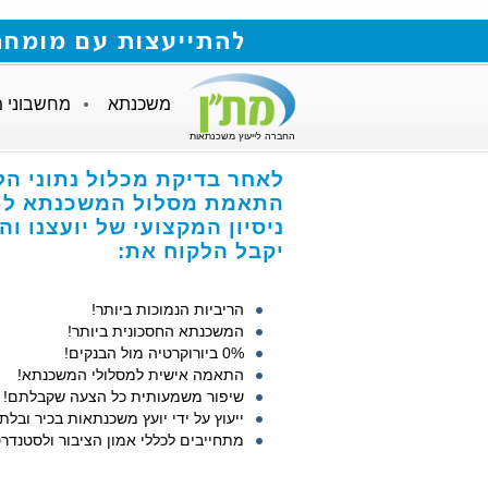
להתייעצות עם מומחה למשכנתאות חייגו
משכנתא
מחשבוני 
החברה לייעוץ משכנתאות
לאחר בדיקת מכלול נתוני הל
התאמת מסלול המשכנתא לתנ
ניסיון המקצועי של יועצנו ו
יקבל הלקוח את:
הריביות הנמוכות ביותר!
המשכנתא החסכונית ביותר!
0% ביורוקרטיה מול הבנקים!
התאמה אישית למסלולי המשכנתא!
שיפור משמעותית כל הצעה שקבלתם!
ייעוץ על ידי יועץ משכנתאות בכיר ובלתי
מתחייבים לכללי אמון הציבור ולסטנדרט