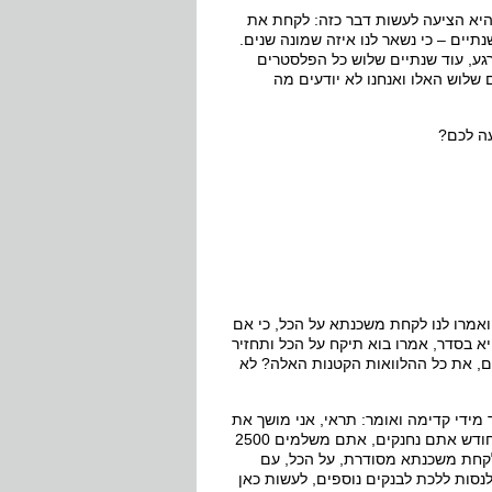
והיא הציעה לעשות דבר כזה: לקחת את
תיים – כי נשאר לנו איזה שמונה שנים.
רגע, עוד שנתיים שלוש כל הפלסטרים
שלוש האלו ואנחנו לא יודעים מה
עה לכם?
אמרו לנו לקחת משכנתא על הכל, כי אם
יא בסדר, אמרו בוא תיקח על הכל ותחזיר
לף על הכל. אבל למה לקחת את ההלוואה ולמשוך אותה על 10 שנים, את כל ההלוואות הקטנות האלה? לא
 מידי קדימה ואומר: תראי, אני מושך את
זה לעוד שנתיים ובסופו של דבר אני משלם על זה הרבה יותר ריביות. אבל כל חודש אתם נחנקים, אתם משלמים 2500
 לקחת משכנתא מסודרת, על הכל, עם
נסות ללכת לבנקים נוספים, לעשות כאן