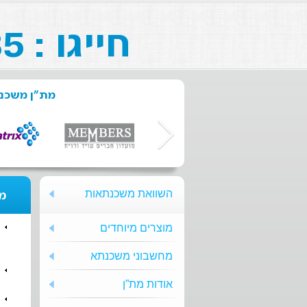
חייגו : 073-211-26-85
מת"ן משכנת
השוואת משכנתאות
מת
מוצרים מיוחדים
מחשבוני משכנתא
אודות מת”ן