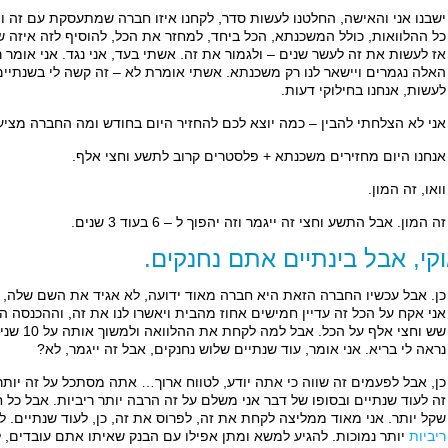
ישבנו אני והאישה, החלטנו לעשות סדר, לקחנו איזו חברה שמתעסקת עם זה 
כל ההלוואות, כולל המשכנתא, הכל ביחד, למחזר את הכל, להוסיף לזה איזה שנ
אז לעשות את זה לעשר שנים – ולגמור את זה. אשתי בעד, אני נגד. אני אומר 
האלה נגמרים ויישאר לנו רק משכנתא. אשתי אומרת לא – זה קשה לי בשנתיים 
לעשות, אנחנו בחילוקי דעות.
אני לא הצלחתי להבין – כמה יוצא לכם להחזיר היום בחודש ומה החברה מצי
אנחנו היום מחזירים משכנתא + פלסטרים קרוב לתשע וחצי אלף.
וואו, זה המון.
זה המון. אבל התשע וחצי זה ייגמר וזה יהפוך ל – 6 בעוד 3 שנים.
קי, אבל בינתיים אתם נחנקים.
כן. אבל עכשיו החברה הזאת היא חברה מאוד ידועה, לא אגיד את השם שלה, ו
אני אקח על הכל זה עדיין חמישים אחוז מהבית ויאשרו לנו את זה, וההכנסה ה
שש וחצי א
נראה לי בריא. אני אומר, עוד שנתיים שלוש נחנקים, אבל זה ייגמר, לא?
כן, אבל לפעמים זה שווה כי אתה יודע, לטווח ארוך… אתה מסתכל על זה יותר
שקל יותר. אני מאוד ממליצה לקחת את זה, לפרוס את זה, כן, לעוד שנתיים.
ריביות
יותר נמוכות. להגיע למשא ומתן אפילו עם הבנק שאיתו אתם עובדים, ל