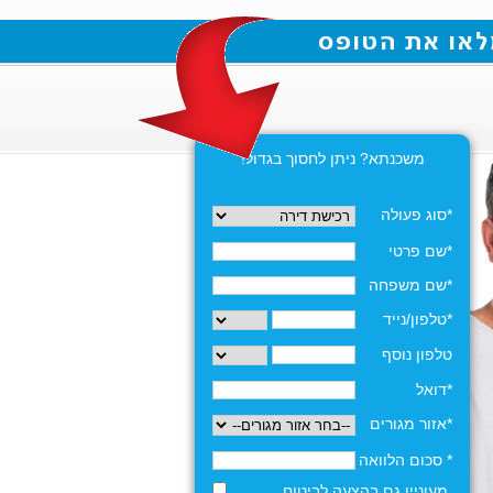
משכנתא? ניתן לחסוך בגדול!
*סוג פעולה
*שם פרטי
*שם משפחה
*טלפון/נייד
טלפון נוסף
*דואל
*אזור מגורים
* סכום הלוואה
מעוניין גם בהצעה לביטוח