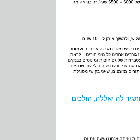
שופינג מסודר וכן – להאריך את זה בעוד שנתיים ולהגיע להחזר חודשי מסודר של 6000 – 6500 שקל. זה כנראה מה
שוך אותן ל – 10 שנים.
מים כשיש משכנתא שהיא כבדה ועמוסה
גוררים אחרינו כל מיני חורים – קראת
טברויות של גם חובות ומינוסים בבנקים
 אם אני יודעת שיהיה לי עוד שנתיים –
תזרים מזומנים, שאני בקושי מסוגלת
גיד לה יאללה, הולכים
וחות ואיתם אנחנו נעשה את זה.