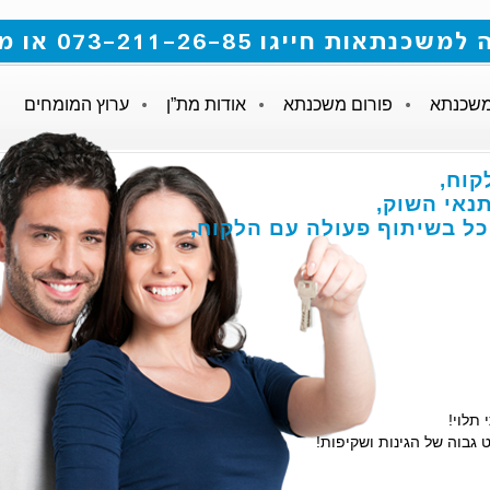
 073-211-26-85 או מלאו את הטופס
משכנתא
פורום משכנתא
אודות מת”ן
ערוץ המומחים
קוח,
אי השוק,
הכל בשיתוף פעולה עם הלקוח,
 תלוי!
 גבוה של הגינות ושקיפות!