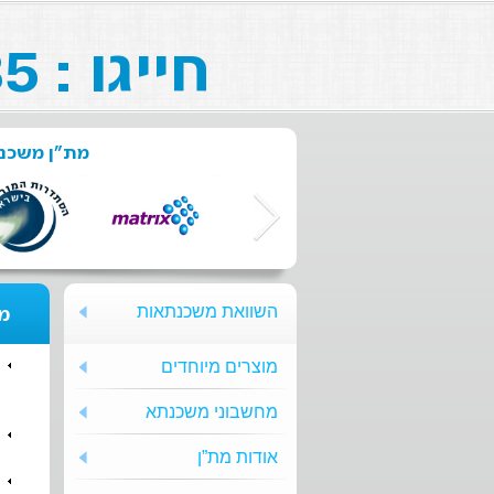
חייגו : 073-211-26-85
מת"ן משכנת
השוואת משכנתאות
מת
מוצרים מיוחדים
מחשבוני משכנתא
אודות מת”ן