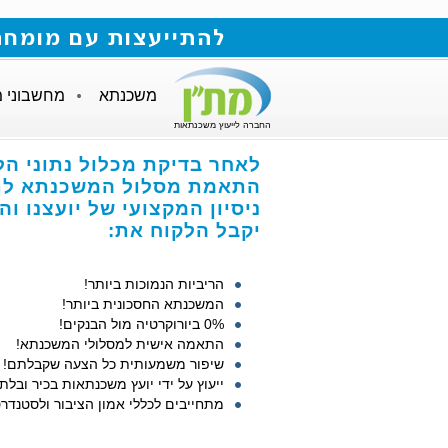
להתייעצות עם מומחה למשכנתאות חייגו
משכנתא
מחשבוני 
החברה לייעוץ משכנתאות
לאחר בדיקת מכלול נתוני הל
התאמת מסלול המשכנתא לתנ
ניסיון המקצועי של יועצנו ו
יקבל הלקוח את:
הריביות הנמוכות ביותר!
המשכנתא החסכונית ביותר!
0% ביורוקרטיה מול הבנקים!
התאמה אישית למסלולי המשכנתא!
שיפור משמעותית כל הצעה שקבלתם!
ייעוץ על ידי יועץ משכנתאות בכיר ובלתי
מתחייבים לכללי אמון הציבור ולסטנדרט