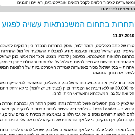
ומאפשרים לציבור הלווים לקבל תנאים אובייקטיבים, ראויים והוגנים
התואמים לצרכיהם
חרות בתחום המשכנתאות עשויה לפגוע בני
11.07.2010
טורו של כתב כלכליסט, תומר זלצר, עוסק בתחרות הכבדה בין הבנקים למשכנתא
שאפילו בנק ישראל בכבודו ובעצמו מודע למגבלות הרגולציה אל מול התחרות
בתחום הלוואות המשכנתא. כסימוכין לדבריו מצטט זלצר את אנשי בנק ישראל 
מההנחיות החדשות לא חייב להיות מגולגל על הלקוחות ובהחלט ייתכן כי חלקו
אחרות – בנק ישראל מכיר באפשרות שמידת האטרקטיביות של הלוואות המשכנ
לשמר את כוחן הממגנט.
זלצר בחר לציין את המבצע החדש של בנק הפועלים, המאפשר למי שייקח מש
עד 30,000 ₪ ללא ריבית או הצמדה וציין (בציניות, יש לומר) כי לא ירחק 
הלוואה על גבי המשכנתא והאשראי הניתן להם.
יש לציין כי בנק הפועלים פועל להגדלת נתחו בשוק התחרותי, ובכתבה אחרת ב
הידוע כ – Loss Leader – כלומר כזה שעשוי להסב הפסדים לבנקים
להם לעשות רווחים נוספים על גבי הלווים (באמצעות מכירת מוצרים שונים). ע
בקרב חלק מן הבנקים, כי על אף הוראותיו של חזקיהו לא נראה עלייה ניכרת ב
מכל האמור לעיל עולה כי על אף המאמצים של בנק ישראל להביא לשינוי בתחום,