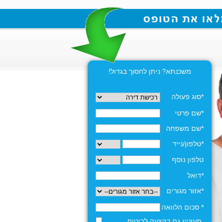
משכנתא? ניתן לחסוך בגדול!
*סוג פעולה
*שם פרטי
*שם משפחה
*טלפון/נייד
טלפון נוסף
*דואל
*אזור מגורים
* סכום הלוואה
מעוניין גם בהצעה לביטוח