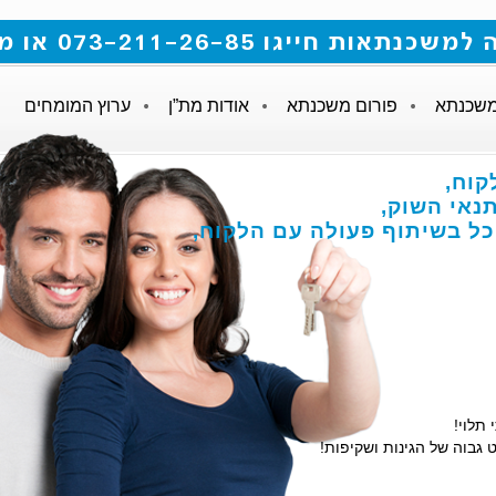
 073-211-26-85 או מלאו את הטופס
משכנתא
פורום משכנתא
אודות מת”ן
ערוץ המומחים
קוח,
אי השוק,
הכל בשיתוף פעולה עם הלקוח,
 תלוי!
 גבוה של הגינות ושקיפות!