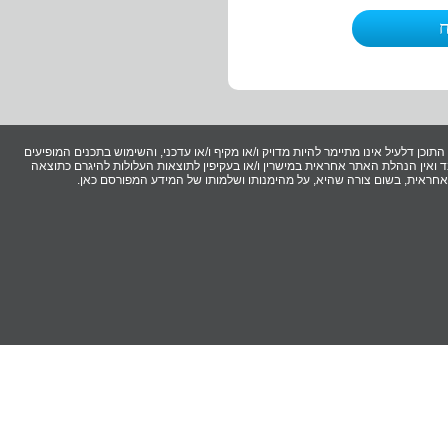
וכן דלעיל אינו מתיימר להיות מדויק ו/או מקיף ו/או עדכני, והשימוש בתכנים המופיעים
ואין הנהלת האתר אחראית במישרין ו/או בעקיפין לתוצאות העלולות להיגרם כתוצאה
ר אחראית, בשום צורה שהיא, על מהימנותו ושלמותו של המידע המפורסם כאן