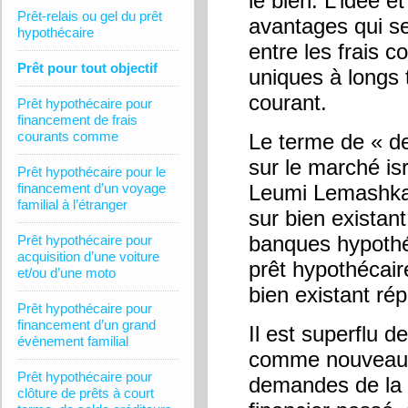
le bien. L’idée et
Prêt-relais ou gel du prêt
avantages qui ser
hypothécaire
entre les frais 
Prêt pour tout objectif
uniques à longs 
courant.
Prêt hypothécaire pour
financement de frais
courants comme
Le terme de « d
sur le marché is
Prêt hypothécaire pour le
financement d’un voyage
Leumi Lemashkan
familial à l’étranger
sur bien existan
banques hypothéc
Prêt hypothécaire pour
acquisition d’une voiture
prêt hypothécair
et/ou d’une moto
bien existant ré
Prêt hypothécaire pour
financement d’un grand
Il est superflu d
évènement familial
comme nouveau, 
Prêt hypothécaire pour
demandes de la 
clôture de prêts à court