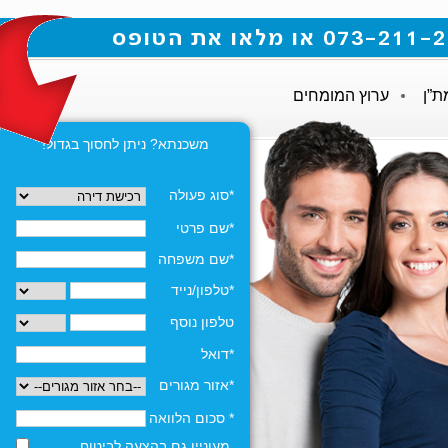
ת”ן
ערוץ המומחים
משכנתא? ניתן לחסוך בגדול!
*סוג פעולה
*שם פרטי
*שם משפחה
*טלפון/נייד
טלפון נוסף
*דואל
*אזור מגורים
* סכום הלוואה
מעוניין גם בהצעה לביטוח