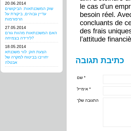
20.06.2014
le cas d’un empr
שוק המשכנתאות: הביקושים
besoin réel. Ave
עדיין גבוהים, ביקורת על
הרפורמות
concluants de ce
27.05.2014
des frais unique
האם המשכנתאות מהוות גורם
l’attitude financ
לירידה בצמיחה?
18.05.2014
הצעת חוק: לווי משכנתא
יחוייבו בביטוח למקרה של
כתיבת תגובה
אבטלה
שם *
אימייל *
התגובה שלך