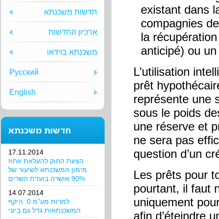
existant dans 
חדשות משכנתא
compagnies de c
ארכיון החדשות
la récupératio
anticipé) ou u
משכנתא בוידאו
L’utilisation int
Русский
prêt hypothécair
English
représente une s
sous le poids de
une réserve et pr
חדשות משכנתא
ne sera pas effic
question d’un cr
17.11.2014
הצעת החוק להעלאת אחוז
מימון המשכנתא לשיעור של
Les prêts pour to
90% אושרה בועדת השרים
pourtant, il fau
14.07.2014
uniquement pour 
למרות מע”מ 0: היקף
המשכנתאות גדל גם ביוני
afin d’éteindre 