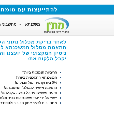
להתייעצות עם מומחה למשכנתאות חייגו
משכנתא
מחשבוני 
החברה לייעוץ משכנתאות
לאחר בדיקת מכלול נתוני הל
התאמת מסלול המשכנתא לתנ
ניסיון המקצועי של יועצנו ו
יקבל הלקוח את:
הריביות הנמוכות ביותר!
המשכנתא החסכונית ביותר!
0% ביורוקרטיה מול הבנקים!
התאמה אישית למסלולי המשכנתא!
שיפור משמעותית כל הצעה שקבלתם!
ייעוץ על ידי יועץ משכנתאות בכיר ובלתי
מתחייבים לכללי אמון הציבור ולסטנדרט