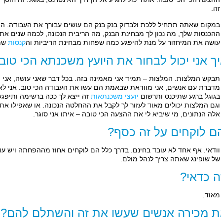
זה.
במקום שאתה תתחיל ללכת ולבדוק בנק בנק הם עושים עבורך את העבודה. הם ג
ההכנסות שלך, מה נכון לך מבחינת הבנק, מה הריבית הנכונה, לכמה שנים א
עושה את המיחזור על מנת להיפגע כמה שפחות מבחינת הריביות וה
קנסות
שמ
ך אני יכול לבחור את היועץ משכנתא הכי טוב
תבקש המלצות. המלצות – תמיד אני מאמינה בזה. בכל דבר שאני עושה, אני
מדברת עם אנשים, אני מוודאת שבאמת הם עשו את העבודה הכי טוב. אני לא י
בגוגל ברגע שתיכנס ותרשום
יועצי משכנתאות
זה ייצא לך ככה ברשימה ותיפג
וגם המלצות יכולים מאוד לעזור לך לקבל את ההחלטה הנכונה. או שאפילו אתה
אלה הנתונים, מי שיביא לי את ההצעה הכי טובה – איתו אני סוגר.
ם לוקחים על זה כסף?
וודאי. אף אחד לא עובד בחינם. בדרך כלל הם לוקחים אחוז מההפחתה ויש עו
של שופינג שאתה צריך לנהל מולם.
ה כדאי?
מאוד.
 מכירה אנשים שעשו את זה והשתלם להם?