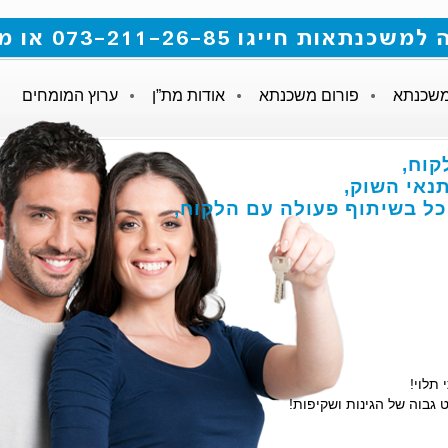
 073-211-26-85 או מלאו את הטופס
משכנתא
פורום משכנתא
אודות מת”ן
ערוץ המומחים
קוח,
אי השוק,
הכל בשיתוף פעולה עם הלקוח,
 תלוי!
 גבוה של הגינות ושקיפות!