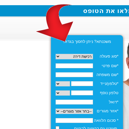
משכנתא? ניתן לחסוך בגדול!
*סוג פעולה
*שם פרטי
*שם משפחה
*טלפון/נייד
טלפון נוסף
*דואל
*אזור מגורים
* סכום הלוואה
מעוניין גם בהצעה לביטוח