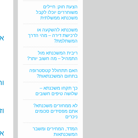
הצעת חוק: חיילים
משוחררים יוכלו לקבל
משכנתא ממשלתית
משכנתא להשקעה או
לרכישת דירה – מהי הדרך
אי
המשתלמת?
ריבית המשכנתא מול
התמהיל – מה חשוב יותר?
האם תתחולל קטסטרופה
בתחום המשכנתאות?
וה
כך תקחו משכנתא –
שלושה טיפים חשובים
לא ממחזרים משכנתא?
וז
אתם מפסידים סכומים
ניכרים
המדד, המחירים ומשבר
את
המשכנתאות