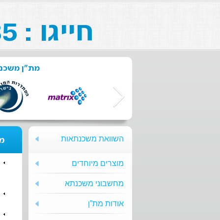
חייגו : 073-211-26-85
מת"ן משכנת
השוואת משכנתאות
מת
מוצרים מיוחדים
מחשבוני משכנתא
אודות מת”ן