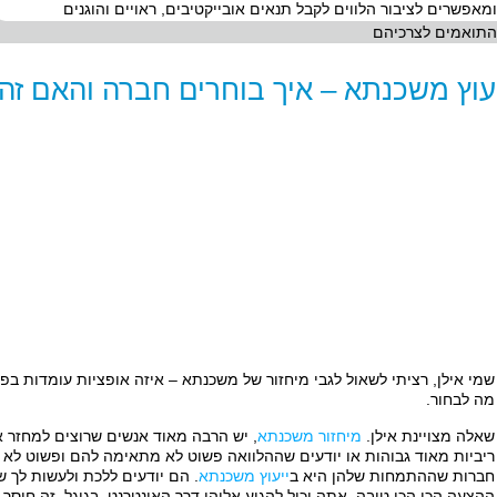
ומאפשרים לציבור הלווים לקבל תנאים אובייקטיבים, ראויים והוגנים
התואמים לצרכיהם
עוץ משכנתא – איך בוחרים חברה והאם 
שמי אילן, רציתי לשאול לגבי מיחזור של משכנתא – איזה אופציות עומדות בפני
מה לבחור.
שאלה מצויינת אילן.
מיחזור משכנתא
, יש הרבה מאוד אנשים שרוצים למחזר 
ריביות מאוד גבוהות או יודעים שההלוואה פשוט לא מתאימה להם ופשוט לא 
חברות שההתמחות שלהן היא ב
ייעוץ משכנתא
. הם יודעים ללכת ולעשות לך ש
ההצעה הכי הכי טובה. אתה יכול להגיע אליהן דרך האינטרנט, בגוגל. זה חוסך