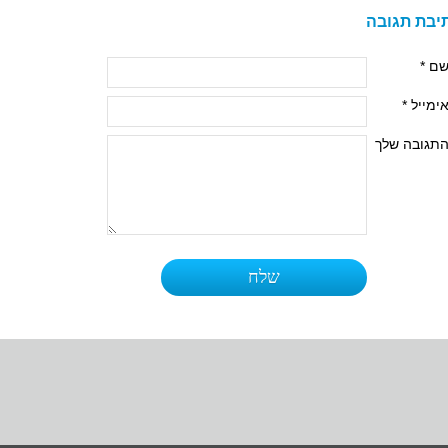
יבת תגובה
ם *
ימייל *
תגובה שלך