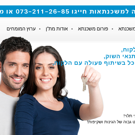
 073-211-26-85 או מלאו את הטופס
משכנתא
פורום משכנתא
אודות מת”ן
ערוץ המומחים
קוח,
אי השוק,
הכל בשיתוף פעולה עם הלקוח,
 תלוי!
 גבוה של הגינות ושקיפות!