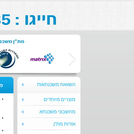
חייגו : 073-211-26-85
מת"ן משכנת
השוואת משכנתאות
מת
מוצרים מיוחדים
מחשבוני משכנתא
אודות מת”ן