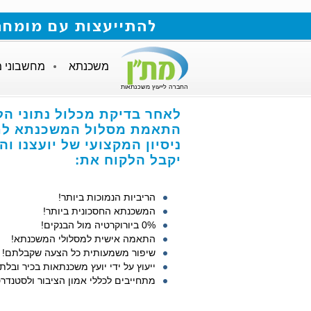
להתייעצות עם מומחה למשכנתאות חייגו
משכנתא
מחשבוני 
החברה לייעוץ משכנתאות
לאחר בדיקת מכלול נתוני הל
התאמת מסלול המשכנתא לתנ
ניסיון המקצועי של יועצנו ו
יקבל הלקוח את:
הריביות הנמוכות ביותר!
המשכנתא החסכונית ביותר!
0% ביורוקרטיה מול הבנקים!
התאמה אישית למסלולי המשכנתא!
שיפור משמעותית כל הצעה שקבלתם!
ייעוץ על ידי יועץ משכנתאות בכיר ובלתי
מתחייבים לכללי אמון הציבור ולסטנדרט