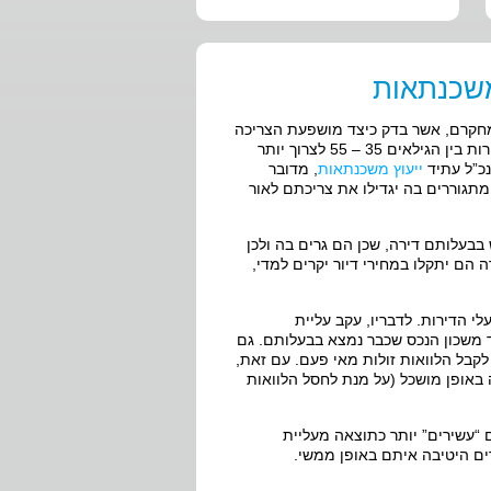
משכנתאות
שמחקרם, אשר בדק כיצד מושפעת הצריכה
בישראל ממחירי הדירות מצא כי עליית המחירים בתחום מביאה את בעלי הדירות בין הגילאים 35 – 55 לצרוך יותר
נכ”ל עתיד
ייעוץ משכנתאות
, מדובר
תגוררים בה יגדילו את צריכתם לאור
בבעלותם דירה, שכן הם גרים בה ולכן
ה הם יתקלו במחירי דיור יקרים למדי,
עלי הדירות. לדבריו, עקב עליית
 משכון הנכס שכבר נמצא בבעלותם. גם
בל הלוואות זולות מאי פעם. עם זאת,
באופן מושכל (על מנת לחסל הלוואות
ם “עשירים” יותר כתוצאה מעליית
ם היטיבה איתם באופן ממשי.