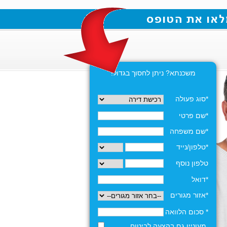
משכנתא? ניתן לחסוך בגדול!
*סוג פעולה
*שם פרטי
*שם משפחה
*טלפון/נייד
טלפון נוסף
*דואל
*אזור מגורים
* סכום הלוואה
מעוניין גם בהצעה לביטוח