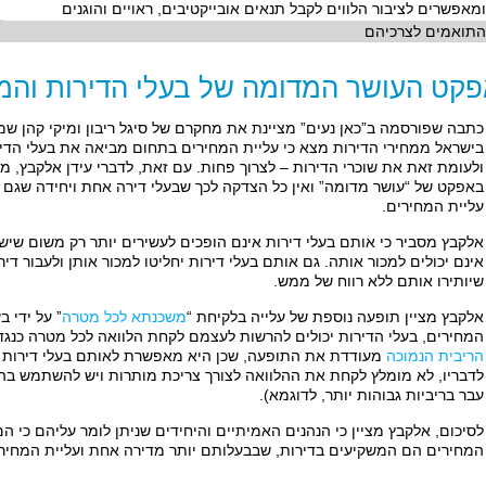
ומאפשרים לציבור הלווים לקבל תנאים אובייקטיבים, ראויים והוגנים
התואמים לצרכיהם
פקט העושר המדומה של בעלי הדירות וה
כתבה שפורסמה ב”כאן נעים” מציינת את מחקרם של סיגל ריבון ומיקי קהן 
ולעומת זאת את שוכרי הדירות – לצרוך פחות. עם זאת, לדברי עידן אלקבץ, מ
באפקט של “עושר מדומה” ואין כל הצדקה לכך שבעלי דירה אחת ויחידה שגם מ
עליית המחירים.
אלקבץ מסביר כי אותם בעלי דירות אינם הופכים לעשירים יותר רק משום שיש 
אינם יכולים למכור אותה. גם אותם בעלי דירות יחליטו למכור אותן ולעבור דיר
שיותירו אותם ללא רווח של ממש.
אלקבץ מציין תופעה נוספת של עלייה בלקיחת “
משכנתא לכל מטרה
” על ידי ב
המחירים, בעלי הדירות יכולים להרשות לעצמם לקחת הלוואה לכל מטרה כנגד
הריבית הנמוכה
מעודדת את התופעה, שכן היא מאפשרת לאותם בעלי דירות לק
לדבריו, לא מומלץ לקחת את ההלוואה לצורך צריכת מותרות ויש להשתמש בה 
עבר בריביות גבוהות יותר, לדוגמא).
לסיכום, אלקבץ מציין כי הנהנים האמיתיים והיחידים שניתן לומר עליהם כי ה
המחירים הם המשקיעים בדירות, שבבעלותם יותר מדירה אחת ועליית המחירי