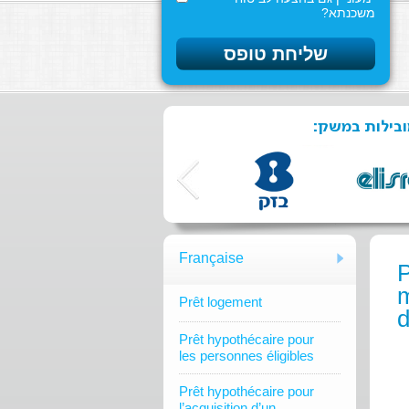
משכנתא?
מובילות במשק
Française
P
m
Prêt logement
d
Prêt hypothécaire pour
les personnes éligibles
Prêt hypothécaire pour
l’acquisition d’un