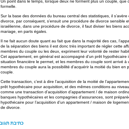
Un point dans le temps, lorsque deux ne forment plus un couple, que 
formelle.
Sur la base des données du bureau central des statistiques, il s’avère 
divorce, par conséquent, s’ensuit une procédure de divorce sensible et
israélienne, dans une procédure de divorce, il faut diviser les biens a
mariage, en parts égales.
Il ne fait aucun doute quant au fait que dans la majorité des cas, l’
de la séparation des biens il est donc très important de régler cette af
membres du couple ou les deux, expriment leur volonté de rester habi
Cet appartement, en général est accompagné d’un prêt hypothécaire ins
situation financière le permet, et les membres du couple sont arrivé à
membres du couple aura la possibilité d’acquérir la moitié du bien en
couple.
Cette transaction, c’est à dire l’acquisition de la moitié de l’apparteme
prêt hypothécaire pour acquisition, et des mêmes conditions au niveau d
comme une transaction d’acquisition d’appartement / de maison ordina
banques hypothécaires et les compagnies d’assurances, sont préparées
hypothécaire pour l’acquisition d’un appartement / maison de logemen
de divorce.
כתיבת תגוב