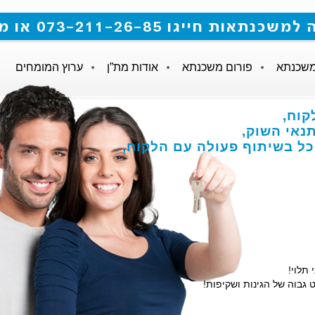
 073-211-26-85 או מלאו את הטופס
משכנתא
פורום משכנתא
אודות מת”ן
ערוץ המומחים
לקוח
נאי השוק
והכל בשיתוף פעולה עם הלקוח
י תלוי
ט גבוה של הגינות ושקיפות