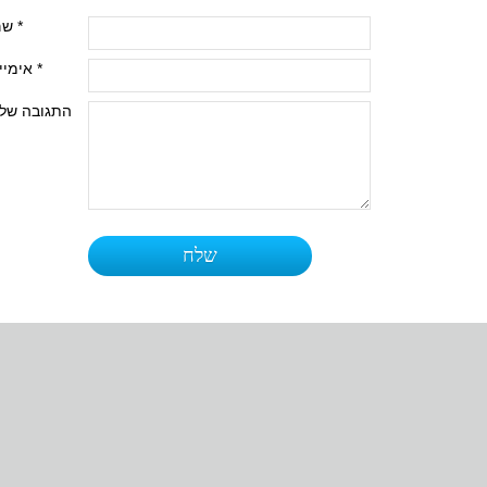
שם *
אימייל *
התגובה של