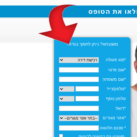
משכנתא? ניתן לחסוך בגדול!
*סוג פעולה
*שם פרטי
*שם משפחה
*טלפון/נייד
טלפון נוסף
*דואל
*אזור מגורים
* סכום הלוואה
מעוניין גם בהצעה לביטוח