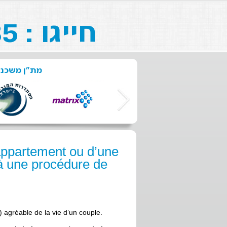
חייגו : 073-211-26-85
מת"ן משכנ:
 appartement ou d’une
à une procédure de
) agréable de la vie d’un couple.