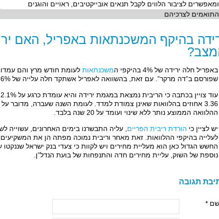
ומאפשרים לציבור הלווים לקבל תנאים אובייקטיבים, ראויים והוגנים
התואמים לצרכיהם
ידה בהיקף המשכנתאות באפריל, האם ירי
מצב?
באפריל חלה ירידה של 4% בהיקפי ה
משכנתאות
שפורסם ב”דה מרקר”. עם זאת, בהשוואה לאפריל אשתקד חלה עלייה של 26% בהיקפי ההלוואות שנלקחו.
ע
3.36 אחוזים בהלוואות שאינן צמודת למדד. לעומת השנה שעברה, מדובר על 
ההלוואה הממוצע נותר ללא שינוי ועומד על 20 שנה בלבד.
יש לציין כי
הורדת ריבית הפריים
, עליה התבשרנו בימים האחרונים, עשוייה לש
לעלייה בהיקפי ההלוואות. זאת מאחר וריבית נמוכה מפתה הן את המשקיעים וה
החשש הגדול כאן הוא מעליית מחירים ויש לקוות כי צעדי בנק ישראל שננקטו 
נוספת של השוק, עליית מחירים חדה והתנפחות של בועת הנדל”ן.
יבת תגובה
ם *