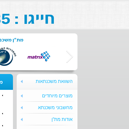
חייגו : 073-211-26-85
מת"ן משכנת
השוואת משכנתאות
מת
מוצרים מיוחדים
מחשבוני משכנתא
אודות מת”ן