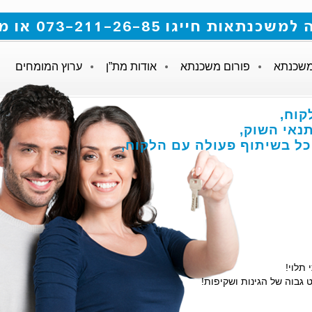
 073-211-26-85 או מלאו את הטופס
משכנתא
פורום משכנתא
אודות מת”ן
ערוץ המומחים
קוח,
אי השוק,
הכל בשיתוף פעולה עם הלקוח,
 תלוי!
 גבוה של הגינות ושקיפות!