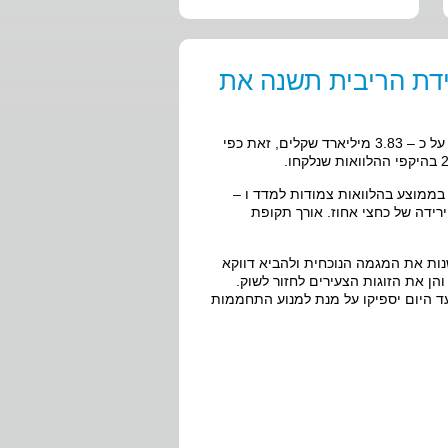
דת הריבית תשנה את
לעומת חודש מרץ והם עמדו על כ – 3.83 מיליארד שקלים, זאת כפי
וד צויין בכתבה כי הריבית נמצאת במגמת ירידה והיא עומדת כרגע על 2.1% בממוצע בהלוואות צמודות למדד ו –
ירידה של כחצי אחוז. אורך תקופת
נות את המגמה הנוכחית ולהביא דווקא
ן את הזוגות הצעירים לחזור לשוק.
עד היום יספיקו על מנת למנוע התחממות