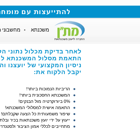
להתייעצות עם מומחה למשכנתאות חייגו
משכנתא
מחשבוני 
החברה לייעוץ משכנתאות
לאחר בדיקת מכלול נתוני הל
התאמת מסלול המשכנתא לתנ
ניסיון המקצועי של יועצנו ו
יקבל הלקוח את:
הריביות הנמוכות ביותר!
המשכנתא החסכונית ביותר!
0% ביורוקרטיה מול הבנקים!
התאמה אישית למסלולי המשכנתא!
שיפור משמעותית כל הצעה שקבלתם!
ייעוץ על ידי יועץ משכנתאות בכיר ובלתי
מתחייבים לכללי אמון הציבור ולסטנדרט