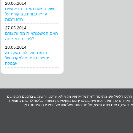
20.06.2014
שוק המשכנתאות: הביקושים
עדיין גבוהים, ביקורת על
הרפורמות
27.05.2014
האם המשכנתאות מהוות גורם
לירידה בצמיחה?
18.05.2014
הצעת חוק: לווי משכנתא
יחוייבו בביטוח למקרה של
אבטלה
וכן דלעיל אינו מתיימר להיות מדויק ו/או מקיף ו/או עדכני, והשימוש בתכנים המופיעים
ואין הנהלת האתר אחראית במישרין ו/או בעקיפין לתוצאות העלולות להיגרם כתוצאה
ר אחראית, בשום צורה שהיא, על מהימנותו ושלמותו של המידע המפורסם כאן