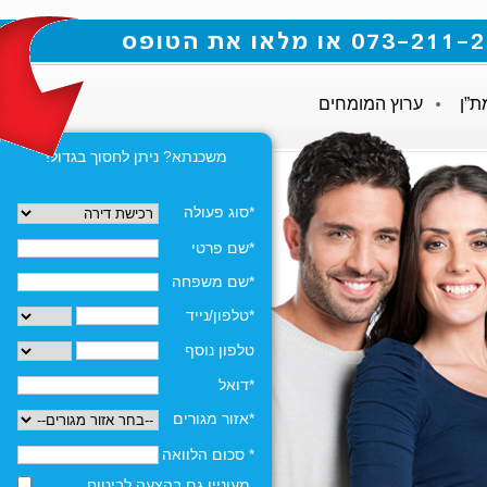
ת”ן
ערוץ המומחים
משכנתא? ניתן לחסוך בגדול!
*סוג פעולה
*שם פרטי
*שם משפחה
*טלפון/נייד
טלפון נוסף
*דואל
*אזור מגורים
* סכום הלוואה
מעוניין גם בהצעה לביטוח