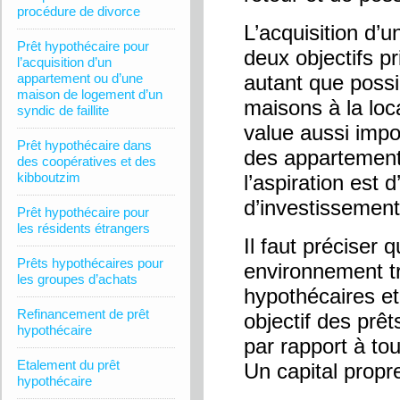
procédure de divorce
L’acquisition d’u
Prêt hypothécaire pour
deux objectifs p
l’acquisition d’un
appartement ou d’une
autant que poss
maison de logement d’un
maisons à la loc
syndic de faillite
value aussi impo
Prêt hypothécaire dans
des appartement
des coopératives et des
kibboutzim
l’aspiration es
d’investissement
Prêt hypothécaire pour
les résidents étrangers
Il faut préciser 
Prêts hypothécaires pour
environnement t
les groupes d’achats
hypothécaires e
Refinancement de prêt
objectif des prêt
hypothécaire
par rapport à tou
Etalement du prêt
Un capital propr
hypothécaire