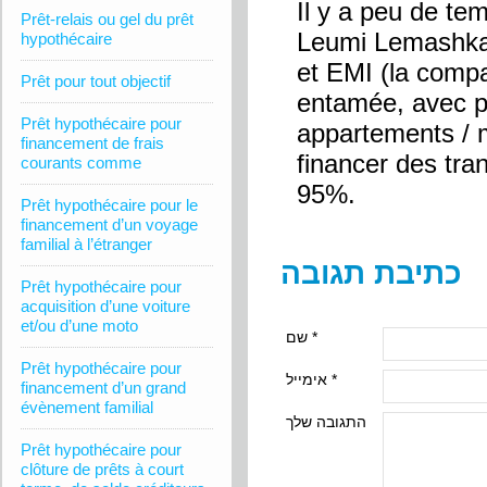
Il y a peu de te
Prêt-relais ou gel du prêt
Leumi Lemashkan
hypothécaire
et EMI (la compa
Prêt pour tout objectif
entamée, avec p
Prêt hypothécaire pour
appartements / 
financement de frais
financer des tra
courants comme
95%.
Prêt hypothécaire pour le
financement d’un voyage
familial à l’étranger
כתיבת תגובה
Prêt hypothécaire pour
acquisition d’une voiture
et/ou d’une moto
שם *
Prêt hypothécaire pour
אימייל *
financement d’un grand
évènement familial
התגובה שלך
Prêt hypothécaire pour
clôture de prêts à court