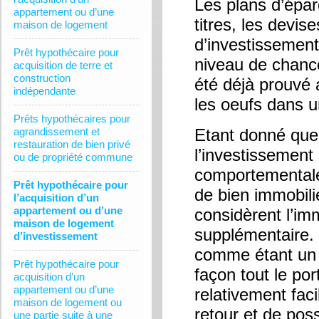
Les plans d’épar
appartement ou d’une
titres, les devi
maison de logement
d’investissement
Prêt hypothécaire pour
niveau de chance
acquisition de terre et
construction
été déjà prouvé a
indépendante
les oeufs dans 
Prêts hypothécaires pour
agrandissement et
Etant donné que 
restauration de bien privé
l’investissement
ou de propriété commune
comportementale
Prêt hypothécaire pour
de bien immobili
l’acquisition d’un
appartement ou d’une
considèrent l’im
maison de logement
supplémentaire. 
d’investissement
comme étant un i
Prêt hypothécaire pour
façon tout le por
acquisition d’un
appartement ou d’une
relativement fac
maison de logement ou
retour et de pos
une partie suite à une