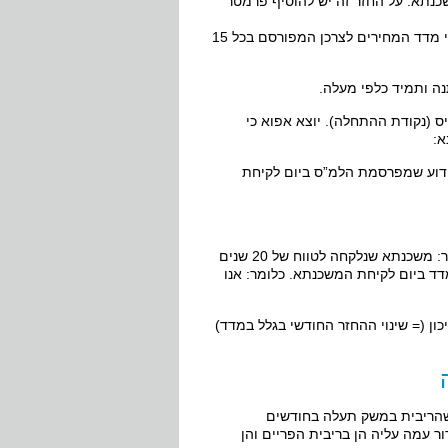
שכנתא. על החזר זה יש להוסיף פרמטר
משמעות: ההחזר החודשי בריבית קבוע כלל לא קבוע ומשתנה בכל חודש על פי מדד המחירים לצרכן המפורסם בכל 15
ה ותמיד כלפי מעלה.
 (נקודת ההתחלה). יוצא אפוא כי
א:
ידוע שמפרסמת הלמ”ס ביום לקיחת
כל עליה של המדד לאורך שנות המשכנתא מחושבת אל מול מדד הבסיס כלומר: משכנתא שנלקחה לטווח של 20 שנים
אז אל מול המדד ביום לקיחת המשכנתא. כלומר: אנו
ן (= שינוי ההחזר החודשי בגלל במדד)
שהריבית במשק תעלה בחודשים
ר עמה עליה הן בריבית הפריים והן