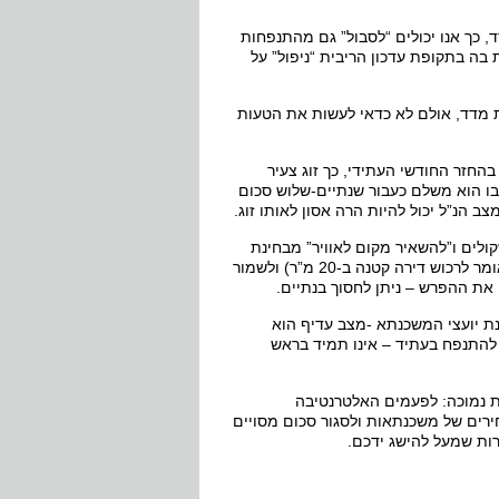
 כך אנו יכולים “לסבול” גם מהתנפחות
בה בתקופת עדכון הריבית “ניפול” על
ת מדד, אולם לא כדאי לעשות את הטעות
החזר החודשי העתידי, כך זוג צעיר
בו הוא משלם כעבור שנתיים-שלוש סכום
ולים ו”להשאיר מקום לאוויר” מבחינת
ההחזר החודשי. אותו זוג יכול בקלות להקטין את גודל המשכנתא (גם אם זה אומר לרכוש דירה קטנה ב-20 מ”ר) ולשמור
ת יועצי המשכנתא -מצב עדיף הוא
ה שהסכום הגבוה עתיד להתנפח בעתיד – אינו תמיד בראש
ת נמוכה: לפעמים האלטרנטיבה
רים של משכנתאות ולסגור סכום מסויים
רות שמעל להישג ידכם.