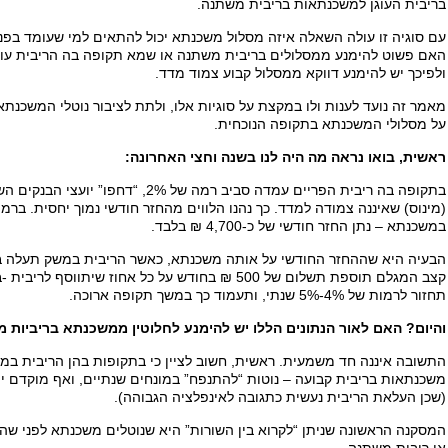
בריבית העוגן למשכנתאות בריבית משתנה.
עם סוגיה זו עולה השאלה איזה מסלול משכנתא יכול להתאים למי שעומד בפנ
האם פשוט להימנע ממסלולים בריבית משתנה או שמא תקופה בה הריבית עול
ולפיכך יש להימנע דווקא ממסלול קבוע צמוד מדד.
מאמר זה נועד לענות ולו במקצת על סוגיות אלו, ולתת לציבור נוטלי המשכנת
על מסלולי המשכנתא בתקופה הנוכחית.
ראשית, בואו נראה מה היה לנו בשנה וחצי האחרונה:
בתקופה בה ריבית הפריים עמדה סביב רמה של
במשכנתא – נתן החזר חודשי של כ-4,700 ₪ בלבד.
קצב המגלם תוספת תשלום של 500 ₪ בחודש על כל אחוז שי
תחזור לרמות של 4%-5% שנתי, ותעמוד כך במשך תקופה ארוכה.
והיום? האם לאור הנתונים הללו יש להימנע לחלוטין ממשכנתא בריביות 
התשובה איננה חד משמעית. ראשית, חשוב לציין כי בתקופות בהן הריבית במש
משכנתאות בריבית קבועה – נוטות “להתנפח” במונחים שנתיים, ואף מוקדם 
(שכן העלאת הריבית נעשית כתגובה לאינפלציה הגבוהה).
המסקנה הראשונה שניתן “לקרוא בין השורות” היא שנוטלים משכנתא לפני שהרי