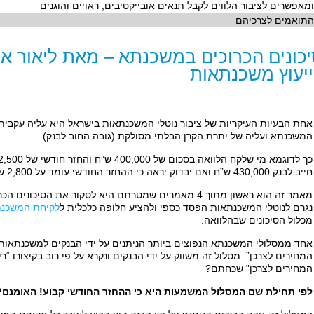
ומאפשרים לציבור הלווים לקבל תנאים אובייקטיבים, ראויים והוגנים
התואמים לצרכיהם
כונים הכרוכים במשכנתא – מאת ליאור איי
יעוץ משכנתאות
אחת הבעיות העיקריות של ציבור נוטלי המשכנתאות בישראל היא עליה עקבית
המשכנתא ועליה של יתרת הקרן הבלתי מסולקת (גובה החוב לבנק).
חייב לבנק 430,000 ש”ח ואם יבדוק יראה כי ההחזר החודשי עומד על 2,800 ש”ח בחודש.
מאמר זה הוא ראשון מתוך 4 מאמרים שמטרתם היא לסקור את הס
נגרם לנוטלי המשכנתאות הפסד כספי ולהציע חלופה כלכלית ל
לקיחת המשכנ
מכלול הסיכונים שבהלוואה.
אחד ממסלולי המשכנתא הנפוצים ביותר הניתנים על ידי הבנקים למשכנתאות 
המחירים לצרכן”. מסלול זה משווק על ידי הבנקים ונקרא על פי רוב בקיצורו “
המחירים לצרכן” שכחתם?
לפי תחילת שם המסלול המשמעות היא כי ההחזר החודשי קבוע! האומנם?