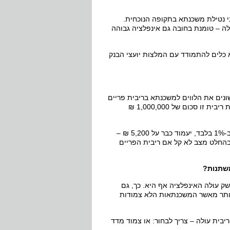
י נטילת משכנתא בתקופה הנוכחית.
ה – טומנת בחובה גם אינפלציה גבוהה
א כלים להתמודד עם המלצות יועצי הבנק
 2%, “דחפו” יועצי הבנקים השונים את הלווים למשכנתא בריבית פריים
(מינוס) שאיננה צמודה למדד. כך נהנו הלווים מהחזר חודשי נמוך יחסית. ברמת ריבית זו סכום של 1,000,000 ₪
הבעיה היא שההחזר החודשי על אותה משכנתא, כאשר הריבית במשק תעלה ב-1% בלבד, יעמוד כבר על 5,200 ₪ –
תווסף לריבית -בהחלט מצב לא קל אם ריבית הפריים
משתנות?
ק עולה האינפלציה אף היא. כך, גם
יותר מאשר המשכנתאות הלא צמודות
בית עולה – צריך לבחור: או צמוד מדד