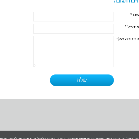
יבת תגובה
ם *
ימייל *
תגובה שלך