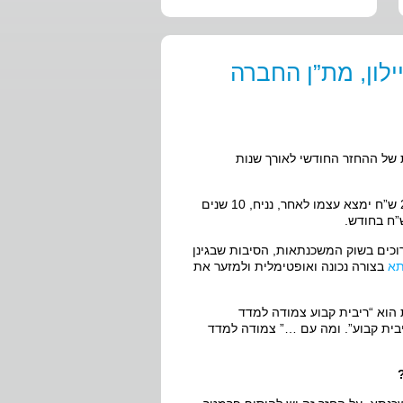
לון, מת”ן החברה
 של ההחזר החודשי לאורך שנות
כך לדוגמא מי שלקח הלוואה בסכום של 400,000 ש”ח והחזר חודשי של 2,500 ש”ח ימצא עצמו לאחר, נניח, 10 שנים
יכונים הכרוכים בשוק המשכנתאות, הסיבות שבגינן
תא
בצורה נכונה ואופטימלית ולמזער את
הוא “ריבית קבוע צמודה למדד
ריבית קבוע”. ומה עם …” צמודה למדד