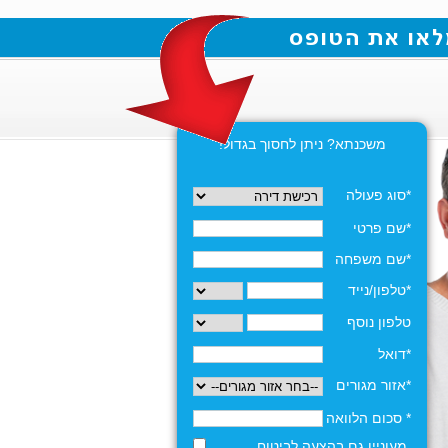
משכנתא? ניתן לחסוך בגדול!
*סוג פעולה
*שם פרטי
*שם משפחה
*טלפון/נייד
טלפון נוסף
*דואל
*אזור מגורים
* סכום הלוואה
מעוניין גם בהצעה לביטוח