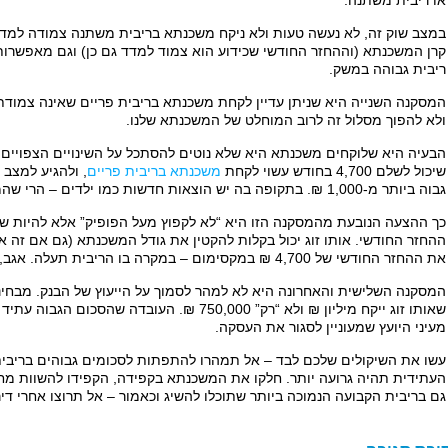
או ריבית משתנה.
במצב שוק זה, לא נעשה טעות ולא ניקח משכנתא בריבית משתנה צמודה למדד,
קרן המשכנתא (וההחזר החודשי שכידוע הוא צמוד למדד גם כן) וגם מאפשרות 
ריבית גבוהה במשק.
המסקנה השנייה היא שניתן עדיין לקחת משכנתא בריבית פריים שאינה צמוד
ולא להפוך מסלול זה לרוב המוחלט של המשכנתא שלנו.
הבעיה היא שלוקחים משכנתא היא שלא נוטים להסתכל על השינויים הצפויים ב
שיכול לשלם 4,700 בחודש עשוי לקחת
משכנתא בריבית פריים
, ולהגיע למצב 
גבוה ביותר מ-1,000 ₪. בתקופה בה יש הוצאות חדשות כמו ילדים – הרי שהמצב הנ”ל יכול להיות הרה אסון לאותו זוג.
כך ההצעה הנובעת מהמסקנה הזו היא “לא לקפוץ מעל הפופיק” אלא להיות שק
את ההחזר החודשי של 4,700 ₪ במקסימום – במקרה בו הריבית תעלה. אגב, את ההפרש – ניתן לחסוך בנתיים.
המסקנה השלישית והאחרונה היא לא למהר לסמוך על הייעוץ של הבנק. מבחינ
שאותו זוג ייקח מיליון ₪ ולא “רק” 750,000 ₪. העובד
מעיני היועץ שמעוניין לסגור את העסקה.
עשו את השיקולים שלכם לבד – אל תמהרו להתפתות לסכומים גבוהים בריבי
העתידית תהיה גרועה יותר. חלקו את המשכנתא בקפידה, הקפידו להשוות מחי
גם בריבית הקבועה הנמוכה ביותר שתוכלו להשיג וכאמור – אל תרוצו אחרי די