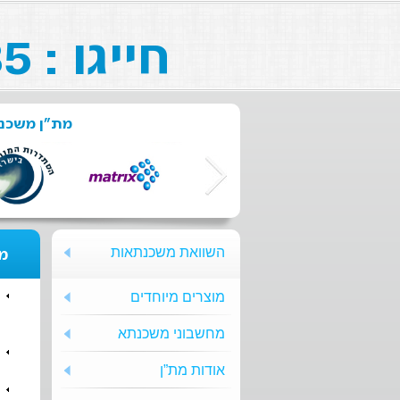
חייגו : 073-211-26-85
מת"ן משכנת
השוואת משכנתאות
מת
מוצרים מיוחדים
מחשבוני משכנתא
אודות מת”ן