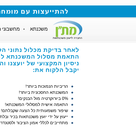
להתייעצות עם מומחה למשכנתאות חייגו
משכנתא
מחשבוני 
החברה לייעוץ משכנתאות
לאחר בדיקת מכלול נתוני הל
התאמת מסלול המשכנתא לתנ
ניסיון המקצועי של יועצנו ו
יקבל הלקוח את:
הריביות הנמוכות ביותר!
המשכנתא החסכונית ביותר!
0% ביורוקרטיה מול הבנקים!
התאמה אישית למסלולי המשכנתא!
שיפור משמעותית כל הצעה שקבלתם!
ייעוץ על ידי יועץ משכנתאות בכיר ובלתי
מתחייבים לכללי אמון הציבור ולסטנדרט