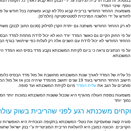
במסלול זה גובה הריבית הניתנת על ידי הבנק הוא קבוע לאורך כל תקופת המ
נוסף. שינוי המדד.
לחודש על ידי הלשכה המרכזית לסטטיסטיקה (הלמ”ס).
לא רק ההחזר החודשי משתנה גם יתרת הקרן לסילוק (סכום החוב לבנק) משתנ
על פי החוק הקיים גם כאשר המדד יורד הוא לא יכול לרדת מתחת למדד הבסיס
ההחזר החודשי לא יכול לרדת עם השנים אלה רק לעלות כפי שיתואר בגרף הב
על פי הנתונים נראה כי ביום לקיחת המשכנתא נקבע מדד בסיס הוא המדד ה
המשכנתא.
חישוב ההחזר החודשי בעוד 19 שנים יחושב מהמדד שיהיה נכון 
סוחבים על הגב את
עלית המדד
מיום לקיחת המשכנתא ועד סופה.
משמעות נוספת העולה מהגרף היא שככול ששנות המשכנתא נמוכות יותר הסיכו
נמוך יותר
קחים משכנתא רגע לפני שהריבית בשוק עולה
סוגיה קשה שמעסיקה את נוטלי המשכנתא בתקופה הנוכחית היא האפשרות 
הקרובים. הכוונה כמובן היא להעלאת הריבית המוניטרית ע”י בנק ישראל שתגרו