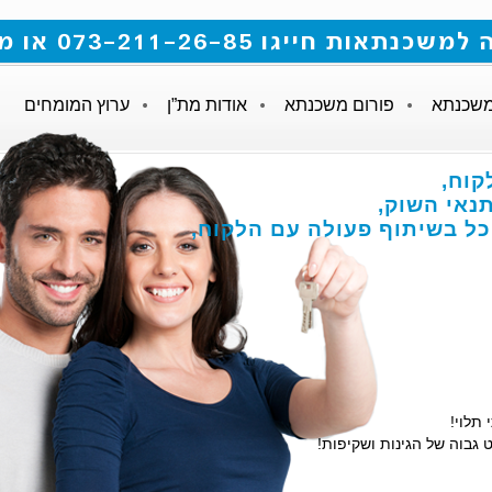
 073-211-26-85 או מלאו את הטופס
משכנתא
פורום משכנתא
אודות מת”ן
ערוץ המומחים
קוח,
אי השוק,
הכל בשיתוף פעולה עם הלקוח,
 תלוי!
 גבוה של הגינות ושקיפות!