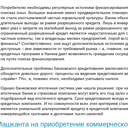
Потребителю необходимы регулярные источники финансирования 
поисках оных. Большое значение имеет предварительное планиро
не стало неотъемлемой частью израильской культуры. Банки обыч
длительные выходы за рамки разрешенного кредита. Лишь в январ
ввел указ о запрете на малейший выход за рамки разрешенного кр
ограниченный разрешенный кредит является недостаточным для с
частные клиенты, так и владельцы мелких предприятий, порой вст
финансы? Соответственно, они ищут дополнительные источники ден
доступные – вне зависимости от требований рынка – а, главное, 
кредитных программ и банков дает возможность гражданам сосред
на путях поиска финансирования.
Дополнительные проблемы банковского кредитования заключаются 
обходится довольно дорого: проценты на ведение кредитования в
«прайм+ 7%», а, помимо этого, необходимо учитывать налоги.
Однако банковская ипотечная система уже нашла решение: при н
ипотечные банки и страховые компании могут взять его под залог
подобранный вид ипотечного кредита. Срок кредитования всегда 
кредитных компаниях. И по совокупности всех этих критериев стан
является уникальной альтернативой кредиту в кредитной компании
измеряющейся тысячами и десятками тысяч шекелей.
ашканта на приобретение коммерческо