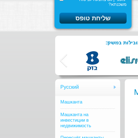
משכנתא?
מובילות במשק
Русский
Mашканта
Машканта на
инвестиции в
недвижимость
Пересчёт машканты