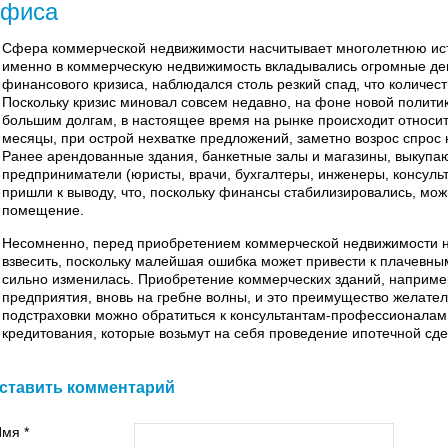
офиса
Сфера коммерческой недвижимости насчитывает многолетнюю ист
именно в коммерческую недвижимость вкладывались огромные деньг
финансового кризиса, наблюдался столь резкий спад, что количест
Поскольку кризис миновал совсем недавно, на фоне новой политик
большим долгам, в настоящее время на рынке происходит относи
месяцы, при острой нехватке предложений, заметно возрос спрос
Ранее арендованные здания, банкетные залы и магазины, выкупаю
предприниматели (юристы, врачи, бухгалтеры, инженеры, консульт
пришли к выводу, что, поскольку финансы стабилизировались, мо
помещение.
Несомненно, перед приобретением коммерческой недвижимости 
взвесить, поскольку малейшая ошибка может привести к плачевн
сильно изменилась. Приобретение коммерческих зданий, наприме
предприятия, вновь на гребне волны, и это преимущество желател
подстраховки можно обратиться к консультантам-профессионалам 
кредитования, которые возьмут на себя проведение ипотечной сде
ставить комментарий
мя *