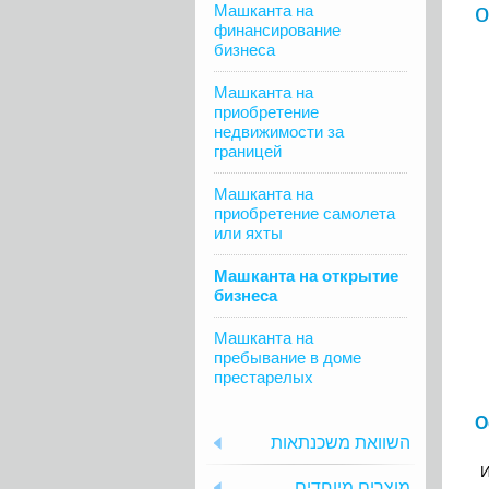
Машканта на
финансирование
бизнеса
Машканта на
приобретение
недвижимости за
границей
Машканта на
приобретение самолета
или яхты
Машканта на открытие
бизнеса
Машканта на
пребывание в доме
престарелых
О
השוואת משכנתאות
И
מוצרים מיוחדים