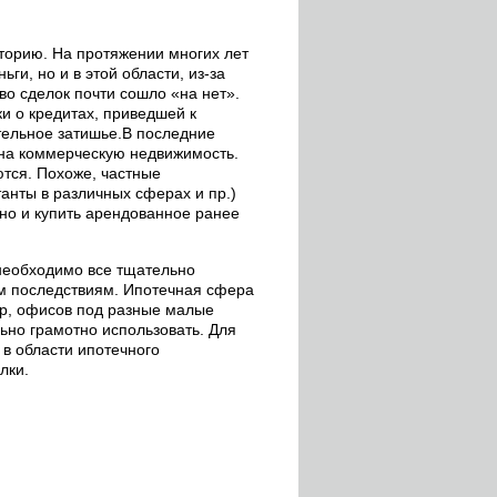
орию. На протяжении многих лет
и, но и в этой области, из-за
во сделок почти сошло «на нет».
и о кредитах, приведшей к
тельное затишье.В последние
 на коммерческую недвижимость.
тся. Похоже, частные
анты в различных сферах и пр.)
жно и купить арендованное ранее
необходимо все тщательно
ым последствиям. Ипотечная сфера
р, офисов под разные малые
ьно грамотно использовать. Для
в области ипотечного
лки.