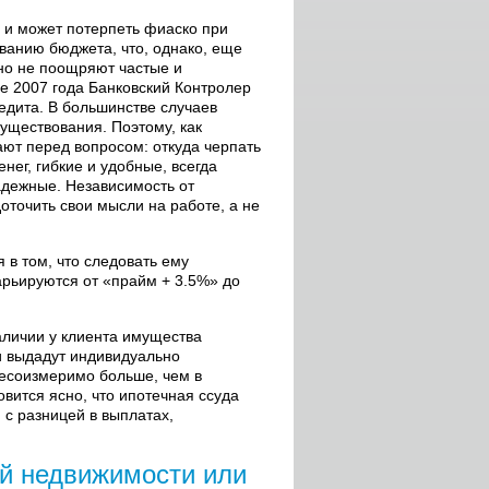
и может потерпеть фиаско при
ванию бюджета, что, однако, еще
но не поощряют частые и
е 2007 года Банковский Контролер
едита. В большинстве случаев
уществования. Поэтому, как
ают перед вопросом: откуда черпать
ег, гибкие и удобные, всегда
надежные. Независимость от
оточить свои мысли на работе, а не
в том, что следовать ему
арьируются от «прайм + 3.5%» до
аличии у клиента имущества
 и выдадут индивидуально
несоизмеримо больше, чем в
овится ясно, что ипотечная ссуда
 с разницей в выплатах,
й недвижимости или