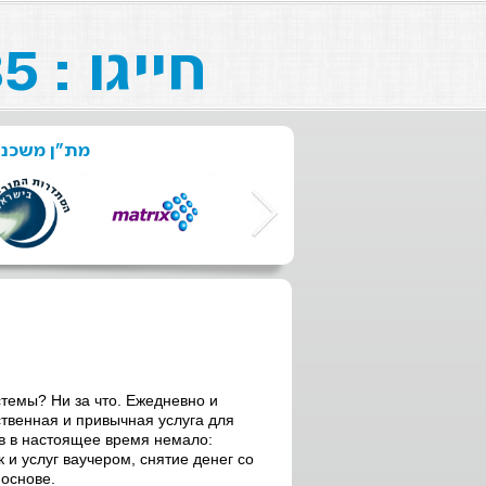
חייגו : 073-211-26-85
מת"ן משכנ:
темы? Ни за что. Ежедневно и
ственная и привычная услуга для
в в настоящее время немало:
к и услуг ваучером, снятие денег со
 основе.