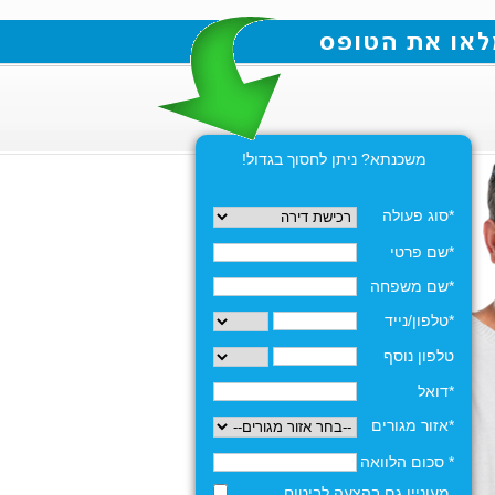
משכנתא? ניתן לחסוך בגדול!
*סוג פעולה
*שם פרטי
*שם משפחה
*טלפון/נייד
טלפון נוסף
*דואל
*אזור מגורים
* סכום הלוואה
מעוניין גם בהצעה לביטוח