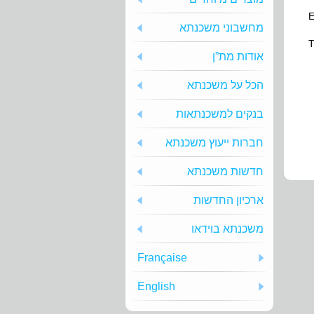
E
מחשבוני משכנתא
Т
אודות מת”ן
הכל על משכנתא
בנקים למשכנתאות
חברות ייעוץ משכנתא
חדשות משכנתא
ארכיון החדשות
משכנתא בוידאו
Française
English