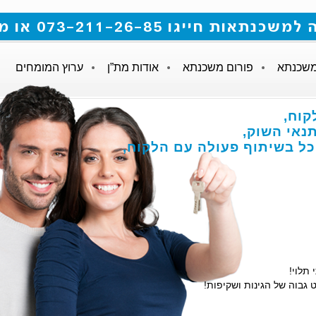
 073-211-26-85 או מלאו את הטופס
משכנתא
פורום משכנתא
אודות מת”ן
ערוץ המומחים
לקוח
נאי השוק
והכל בשיתוף פעולה עם הלקוח
י תלוי
ט גבוה של הגינות ושקיפות