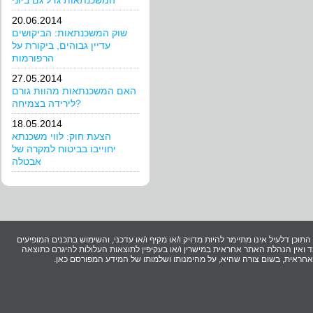
המשכנתאות גדל גם ביוני
20.06.2014
שוק המשכנתאות: הביקושים
עדיין גבוהים, ביקורת על
הרפורמות
27.05.2014
האם המשכנתאות מהוות גורם
לירידה בצמיחה?
18.05.2014
הצעת חוק: לווי משכנתא
יחוייבו בביטוח למקרה של
אבטלה
וכן דלעיל אינו מתיימר להיות מדויק ו/או מקיף ו/או עדכני, והשימוש בתכנים המופיעים
ואין הנהלת האתר אחראית במישרין ו/או בעקיפין לתוצאות העלולות להיגרם כתוצאה
ר אחראית, בשום צורה שהיא, על מהימנותו ושלמותו של המידע המפורסם כאן