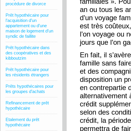
familiales ». Po
procédure de divorce
an ou tous les a
Prêt hypothécaire pour
d’un voyage famil
l’acquisition d’un
est très coûteux,
appartement ou d’une
maison de logement d’un
l’on voyage ou n
syndic de faillite
jours que l’on ga
Prêt hypothécaire dans
des coopératives et des
En fait, il s’avè
kibboutzim
famille sans fai
Prêt hypothécaire pour
et des compagnie
les résidents étrangers
disposition un p
Prêts hypothécaires pour
en contrepartie 
les groupes d’achats
alternativement 
crédit supplémen
Refinancement de prêt
hypothécaire
selon des condit
crédit, la pério
Etalement du prêt
hypothécaire
permettra de fai