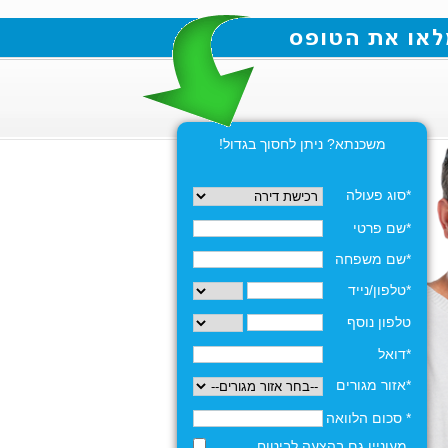
משכנתא? ניתן לחסוך בגדול!
*סוג פעולה
*שם פרטי
*שם משפחה
*טלפון/נייד
טלפון נוסף
*דואל
*אזור מגורים
* סכום הלוואה
מעוניין גם בהצעה לביטוח