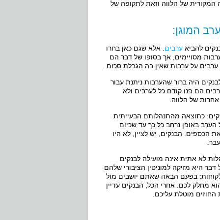
רה המקורית של הלווה וזאת לתקופה של
רב המוגן:
ערבים
. אלא שגם כאן בחרו
רבות מסויימים, אך בסופו של דבר הם
רבים על ערבות שאין בה הגבלת סכום.
בנקים היה ברור שהערבות ניתנת עבור
בים הם פנו קודם כל לערבים ולא
חרות של הלווה.
נקים: כתוצאה מהתנהלותם הבעייתית
הערב באופן נרחב כל כך עד שכיום
הכספים. הבנקים, יש לציין, לא היו
עבר.
ות לא אתית אינה מועילה לבנקים
 דבר היא מזיקה למוניטין הציבורי שלהם
לקוחות: בפעם הבאה שאתם יושבים מול
א מחלק לכם. אחרי הכל, הבנקים עדיין
 החוזים מוטלת עליכם.