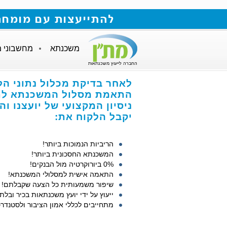
להתייעצות עם מומחה למשכנתאות חייגו
משכנתא
מחשבוני 
החברה לייעוץ משכנתאות
לאחר בדיקת מכלול נתוני הל
התאמת מסלול המשכנתא לתנ
ניסיון המקצועי של יועצנו ו
יקבל הלקוח את:
הריביות הנמוכות ביותר!
המשכנתא החסכונית ביותר!
0% ביורוקרטיה מול הבנקים!
התאמה אישית למסלולי המשכנתא!
שיפור משמעותית כל הצעה שקבלתם!
ייעוץ על ידי יועץ משכנתאות בכיר ובלתי
מתחייבים לכללי אמון הציבור ולסטנדרט