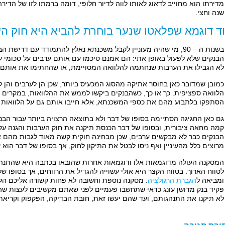
מדירתו הוא מחוייב לדאוג לאותו לווה לדיור חלופי, דומה ברמתו לזו של הדי
שנה וחצי.
ד דוגמא שפלאטו שנער בוחרת להביא היא חוק הע
בשנות ה – 90, מי שהיה מעוניין לקבל משכנתא נאלץ להתמודד עם דרישת הבנקים להביא
הבנקים שלא לפעול באופן אתי: הם אמנם סיכמו עם אותם ערבים על סכומי ע
לא הגבילו את הערבות שנחתמה להלוואה המסויימת, או שהחתימו את אותם ע
כמובן שמדובר כאן בחוסר אתיקה מהסוג המכעיס ביותר, שכן הן לערבים והן ל
הלוואה ספציפית. כך או כך, כשהבנקים ביקשו לממש את ההלוואות, במקרים ר
הסתפקו בלתבוע מהם את כספי המשכנתא, אלא חייבו אותם גם על הלוואות א
גם כאן החגיגה הסתיימה בסופו של דבר ולא בתוצאה הרצויה ביותר עבור הב
קמה מחאה ציבורית, ובסופו של דבר הכנסת תיקנה את חוק הערבות והגנה על 
הבנקים כבר לא מבקשים ערבים, שכן מבחינה חוקית קשה מאוד לגבות מהם את 
מרוצים כלל מהעיניין ואף ניסו לבטל את התיקון לחוק, אך בסופו של דבר הוא 
המסקנה העולה מדוגמאות אלו ודוגמאות אחרות שהובאו בכתבה היא שהתנהל
לטווח הארוך. בטווח הקצר היא אולי עשוייה להגדיל את הרווחים, אך בסופו של
ומביאה ל
הגברת הרגולציה
. מסקנה נוספת וחשובה לא פחות קשורה אליכם ה
פקיד בנק מדושן עונג כדאי שתחשבו פעמיים לפני שאתם מקשיבים לעצות שהו
לא תיקנו את התנהגותם, ועד שהם יעשו זאת, חובת הבדיקה, הפקפוק וקריאת