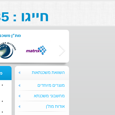
חייגו : 073-211-26-85
מת"ן משכנת
השוואת משכנתאות
מת
מוצרים מיוחדים
מחשבוני משכנתא
אודות מת”ן