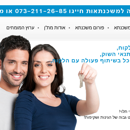
 073-211-26-85 או מלאו את הטופס
משכנתא
פורום משכנתא
אודות מת”ן
ערוץ המומחים
קוח,
אי השוק,
הכל בשיתוף פעולה עם הלקוח,
 תלוי!
 גבוה של הגינות ושקיפות!