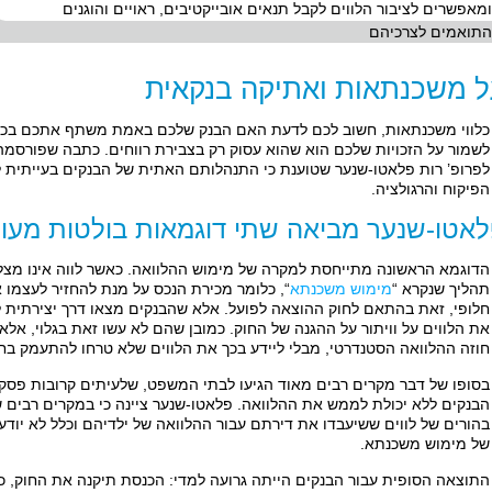
ומאפשרים לציבור הלווים לקבל תנאים אובייקטיבים, ראויים והוגנים
התואמים לצרכיהם
ל משכנתאות ואתיקה בנקאית
כלווי משכנתאות, חשוב לכם לדעת האם הבנק שלכם באמת משתף אתכם בכל ה
לשמור על הזכויות שלכם הוא שהוא עסוק רק בצבירת רווחים. כתבה שפורסמה
לפרופ’ רות פלאטו-שנער שטוענת כי התנהלותם האתית של הבנקים בעייתית
הפיקוח והרגולציה.
אטו-שנער מביאה שתי דוגמאות בולטות מעו
הדוגמא הראשונה מתייחסת למקרה של מימוש ההלוואה. כאשר לווה אינו מצלי
תהליך שנקרא “
מימוש משכנתא
“, כלומר מכירת הנכס על מנת להחזיר לעצמו את
חלופי, זאת בהתאם לחוק ההוצאה לפועל. אלא שהבנקים מצאו דרך יצירתית 
את הלווים על וויתור על ההגנה של החוק. כמובן שהם לא עשו זאת בגלוי, אלא
חוזה ההלוואה הסטנדרטי, מבלי ליידע בכך את הלווים שלא טרחו להתעמק בחו
בסופו של דבר מקרים רבים מאוד הגיעו לבתי המשפט, שלעיתים קרובות פסקו
הבנקים ללא יכולת לממש את ההלוואה. פלאטו-שנער ציינה כי במקרים רבים 
בהורים של לווים ששיעבדו את דירתם עבור ההלוואה של ילדיהם וכלל לא יוד
של מימוש משכנתא.
התוצאה הסופית עבור הבנקים הייתה גרועה למדי: הכנסת תיקנה את החוק, כך 