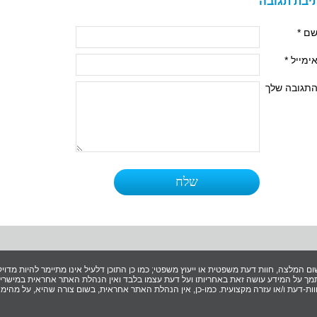
יבת תגובה
ם *
ימייל *
תגובה שלך
ום המלצה, חוות דעת משפטית או ייעוץ משפטי; כמו כן התוכן דלעיל אינו מתיימר להיות מדויק 
ך על המידע עושה זאת באחריותו ועל דעת עצמו בלבד ואין הנהלת האתר אחראית במישרין ו
ת-דעת ו/או עזרה מקצועית. כמו-כן, אין הנהלת האתר אחראית, בשום צורה שהיא, על מהימנ