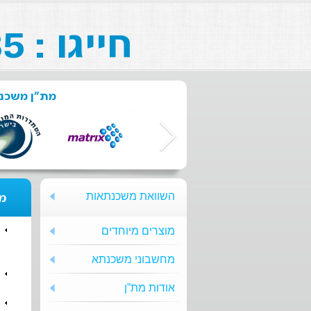
חייגו : 073-211-26-85
מת"ן משכנת
השוואת משכנתאות
מת
מוצרים מיוחדים
מחשבוני משכנתא
אודות מת”ן