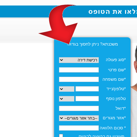
משכנתא? ניתן לחסוך בגדול!
*סוג פעולה
*שם פרטי
*שם משפחה
*טלפון/נייד
טלפון נוסף
*דואל
*אזור מגורים
* סכום הלוואה
מעוניין גם בהצעה לביטוח