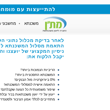
להתייעצות עם מומחה למשכנתאות חייגו
משכנתא
מחשבוני 
החברה לייעוץ משכנתאות
לאחר בדיקת מכלול נתוני הל
התאמת מסלול המשכנתא לתנ
ניסיון המקצועי של יועצנו ו
יקבל הלקוח את:
הריביות הנמוכות ביותר!
המשכנתא החסכונית ביותר!
0% ביורוקרטיה מול הבנקים!
התאמה אישית למסלולי המשכנתא!
שיפור משמעותית כל הצעה שקבלתם!
ייעוץ על ידי יועץ משכנתאות בכיר ובלתי
מתחייבים לכללי אמון הציבור ולסטנדרט