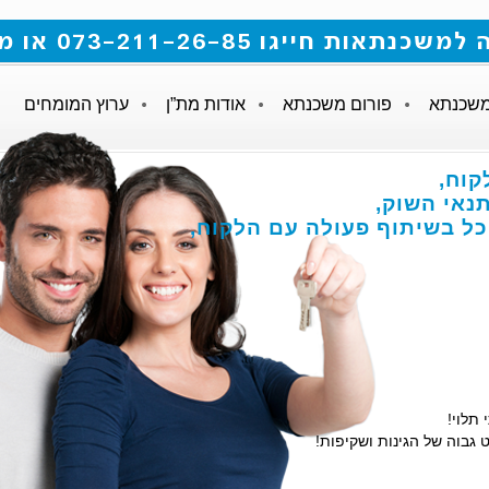
 073-211-26-85 או מלאו את הטופס
משכנתא
פורום משכנתא
אודות מת”ן
ערוץ המומחים
קוח,
אי השוק,
הכל בשיתוף פעולה עם הלקוח,
 תלוי!
 גבוה של הגינות ושקיפות!