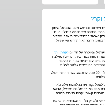
יוקר?
ית משתנה והחשש מפני מצב של מיתון
רת: בכתבה שפורסמה ב”נדל”ן היום”
בנק ישראל הפסיד עשרות אלפי שקלים
אך בפועל הדבר לא התרחש ומי שפעל
ק ישראל שאוסרת על הלווים
לקחת יותר
רות טווח כמו ריבית הפריים) מאלצת
יביים עם ריביות גבוהות בהרבה
להחזרים החודשיים שלהם לעלות.
בדיקה שערכה חברת AMG מגלה כי בהלוואות של 600,000 שקלים הנלקחות ל – 20 שנה, לדוגמא, עלה ההחזר הכולל
 בנק ישראל לטפל נקודתית בהלוואות אלה ולא
ודת מבט כמו זה של בנק ישראל, הדואג
 מגבלות קשות ויקרות על כלל הלווים.
אלי ולא רק בלווי המשכנתאות. אך גם