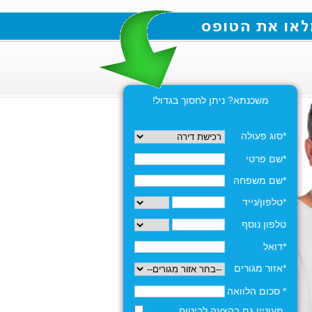
משכנתא? ניתן לחסוך בגדול!
*סוג פעולה
*שם פרטי
*שם משפחה
*טלפון/נייד
טלפון נוסף
*דואל
*אזור מגורים
* סכום הלוואה
מעוניין גם בהצעה לביטוח