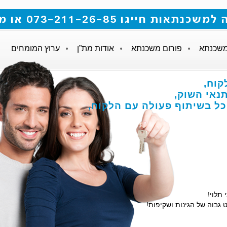
 073-211-26-85 או מלאו את הטופס
משכנתא
פורום משכנתא
אודות מת”ן
ערוץ המומחים
קוח,
אי השוק,
הכל בשיתוף פעולה עם הלקוח,
 תלוי!
 גבוה של הגינות ושקיפות!