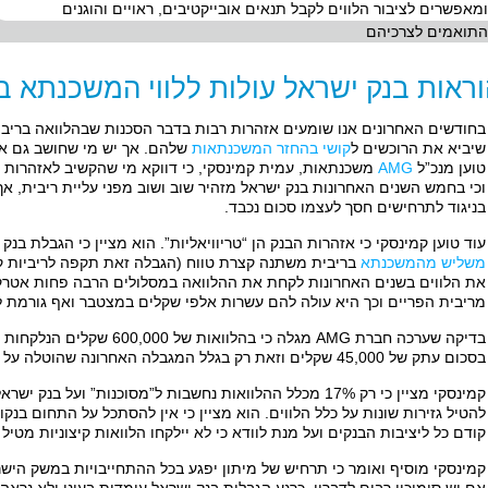
ומאפשרים לציבור הלווים לקבל תנאים אובייקטיבים, ראויים והוגנים
התואמים לצרכיהם
ראות בנק ישראל עולות ללווי המשכנתא ב
בחודשים האחרונים אנו שומעים אזהרות רבות בדבר הסכנות שבהלוואה בריב
שיביא את הרוכשים ל
קושי בהחזר המשכנתאות
שלהם. אך יש מי שחושב גם אח
טוען מנכ”ל
AMG
משכנתאות, עמית קמינסקי, כי דווקא מי שהקשיב לאזהרות 
וכי בחמש השנים האחרונות בנק ישראל מזהיר שוב ושוב מפני עליית ריבית, 
בניגוד לתרחישים חסך לעצמו סכום נכבד.
עוד טוען קמינסקי כי אזהרות הבנק הן “טריוויאליות”. הוא מציין כי הגבלת בנ
משליש מהמשכנתא
בריבית משתנה קצרת טווח (הגבלה זאת תקפה לריביות קצ
את הלווים בשנים האחרונות לקחת את ההלוואה במסלולים הרבה פחות אטרקט
מריבית הפריים וכך היא עולה להם עשרות אלפי שקלים במצטבר ואף גורמת 
בסכום עתק של 45,000 שקלים וזאת רק בגלל המגבלה האחרונה שהוטלה על הלווים.
קמינסקי מציין כי רק 17% מכלל ההלוואות נחשבות ל”מסוכנות” ועל
להטיל גזירות שונות על כלל הלווים. הוא מציין כי אין להסתכל על התחום בנק
קודם כל ליציבות הבנקים ועל מנת לוודא כי לא יילקחו הלוואות קיצוניות מטיל
קמינסקי מוסיף ואומר כי תרחיש של מיתון יפגע בכל ההתחייבויות במשק הישר