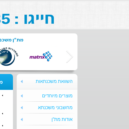
חייגו : 073-211-26-85
מת"ן משכנת
השוואת משכנתאות
מת
מוצרים מיוחדים
מחשבוני משכנתא
אודות מת”ן