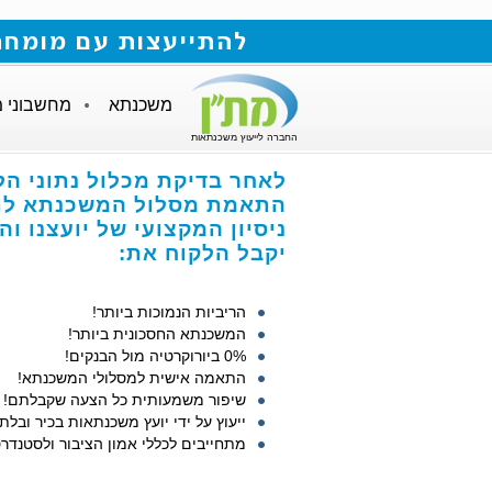
להתייעצות עם מומחה למשכנתאות חייגו
משכנתא
מחשבוני 
החברה לייעוץ משכנתאות
לאחר בדיקת מכלול נתוני הל
התאמת מסלול המשכנתא לתנ
ניסיון המקצועי של יועצנו ו
יקבל הלקוח את:
הריביות הנמוכות ביותר!
המשכנתא החסכונית ביותר!
0% ביורוקרטיה מול הבנקים!
התאמה אישית למסלולי המשכנתא!
שיפור משמעותית כל הצעה שקבלתם!
ייעוץ על ידי יועץ משכנתאות בכיר ובלתי
מתחייבים לכללי אמון הציבור ולסטנדרט