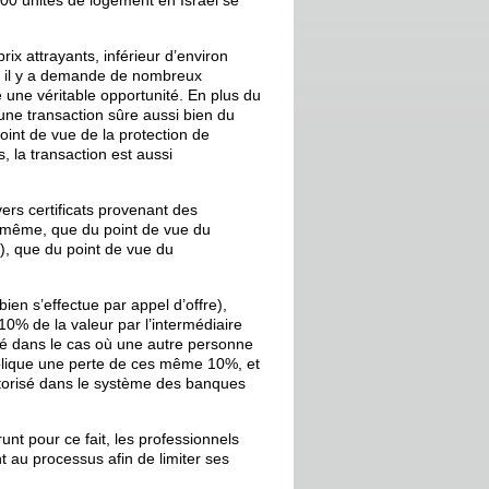
3000 unités de logement en Israël se
rix attrayants, inférieur d’environ
e, il y a demande de nombreux
e une véritable opportunité. En plus du
une transaction sûre aussi bien du
oint de vue de la protection de
, la transaction est aussi
ers certificats provenant des
e même, que du point de vue du
), que du point de vue du
bien s’effectue par appel d’offre),
 10% de la valeur par l’intermédiaire
ué dans le cas où une autre personne
 implique une perte de ces même 10%, et
autorisé dans le système des banques
nt pour ce fait, les professionnels
t au processus afin de limiter ses