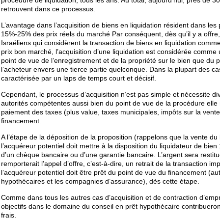
procédure de liquidation, tous les ans. Au total, aujourd’hui, près de 
retrouvent dans ce processus.
L’avantage dans l’acquisition de biens en liquidation résident dans les p
15%-25% des prix réels du marché Par conséquent, dès qu’il y a offr
Israéliens qui considèrent la transaction de biens en liquidation comm
prix bon marché, l’acquisition d’une liquidation est considérée comme 
point de vue de l’enregistrement et de la propriété sur le bien que du p
l’acheteur envers une tierce partie quelconque. Dans la plupart des cas
caractérisée par un laps de temps court et décisif.
Cependant, le processus d’acquisition n’est pas simple et nécessite div
autorités compétentes aussi bien du point de vue de la procédure ell
paiement des taxes (plus value, taxes municipales, impôts sur la vente
financement.
A l’étape de la déposition de la proposition (rappelons que la vente du 
l’acquéreur potentiel doit mettre à la disposition du liquidateur de bien
d’un chèque bancaire ou d’une garantie bancaire. L’argent sera restit
remporterait l’appel d’offre, c’est-à-dire, un retrait de la transaction
l’acquéreur potentiel doit être prêt du point de vue du financement (
hypothécaires et les compagnies d’assurance), dès cette étape.
Comme dans tous les autres cas d’acquisition et de contraction d’empru
objectifs dans le domaine du conseil en prêt hypothécaire contribueron
frais.