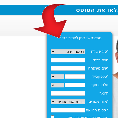
משכנתא? ניתן לחסוך בגדול!
*סוג פעולה
*שם פרטי
*שם משפחה
*טלפון/נייד
טלפון נוסף
*דואל
*אזור מגורים
* סכום הלוואה
מעוניין גם בהצעה לביטוח