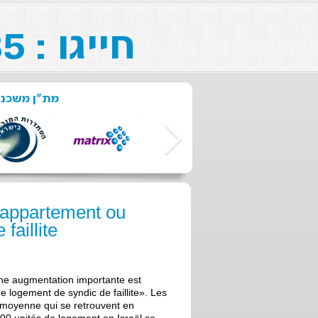
חייגו : 073-211-26-85
מת"ן משכנ:
n appartement ou
faillite
ne augmentation importante est
logement de syndic de faillite». Les
 moyenne qui se retrouvent en