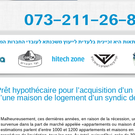
תאות היא זכיינית בלעדית לייעוץ משכנתא לעובדי החברות ה
rêt hypothécaire pour l’acquisition d’u
’une maison de logement d’un syndic de 
Malheureusement, ces dernières années, en raison de la récession, u
survenue dans la part de marché appelée «appartements ou maison de 
estimations parlent d’entre 1000 et 1200 appartements et maisons en