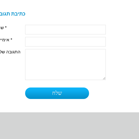
כתיבת תגוב
שם *
אימייל *
התגובה של