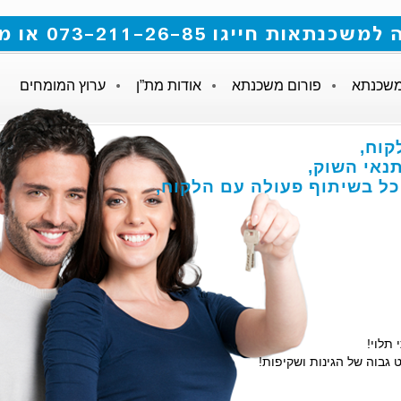
 073-211-26-85 או מלאו את הטופס
משכנתא
פורום משכנתא
אודות מת”ן
ערוץ המומחים
לקוח
נאי השוק
והכל בשיתוף פעולה עם הלקוח
י תלוי
ט גבוה של הגינות ושקיפות