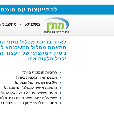
להתייעצות עם מומחה למשכנתאות חייגו
משכנתא
מחשבוני 
החברה לייעוץ משכנתאות
לאחר בדיקת מכלול נתוני ה,
התאמת מסלול המשכנתא לת,
ניסיון המקצועי של יועצנו ,
יקבל הלקוח את:
הריביות הנמוכות ביותר!
המשכנתא החסכונית ביותר!
0% ביורוקרטיה מול הבנקים!
התאמה אישית למסלולי המשכנתא!
שיפור משמעותית כל הצעה שקבלתם!
ייעוץ על ידי יועץ משכנתאות בכיר ובלת!
מתחייבים לכללי אמון הציבור ולסטנדר!