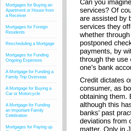
Can you imagine 
Mortgages for Buying an
services? Of co
Apartment or House from
a Receiver
are assisted by 
services they of
Mortgages for Foreign
Residents
whether through 
postponed checks
Rescheduling a Mortgage
payments, by wi
Mortgages for Funding
through the use 
Ongoing Expenses
one’s bank acco
A Mortgage for Funding a
Family Trip Overseas
Credit dictates 
consumer, as bot
A Mortgage for Buying a
Car or Motorcycle
obtaining them. 
although this has
A Mortgage for Funding
an Important Family
banks’ past prac
Celebration
deviations from 
Mortgages for Paying up
matter. Only in 