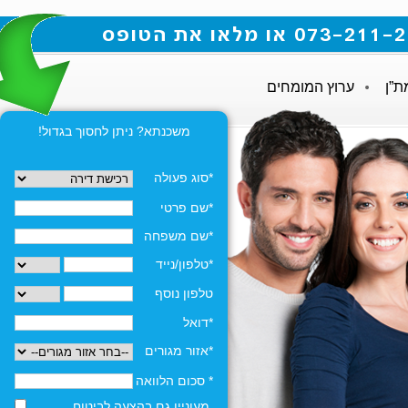
ת”ן
ערוץ המומחים
משכנתא? ניתן לחסוך בגדול!
*סוג פעולה
*שם פרטי
*שם משפחה
*טלפון/נייד
טלפון נוסף
*דואל
*אזור מגורים
* סכום הלוואה
מעוניין גם בהצעה לביטוח