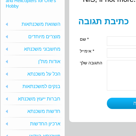
and Helicopters for One’s
Hobby
כתיבת תגובה
השוואת משכנתאות
מוצרים מיוחדים
שם *
מחשבוני משכנתא
אימייל *
אודות מת”ן
התגובה שלך
הכל על משכנתא
בנקים למשכנתאות
חברות ייעוץ משכנתא
חדשות משכנתא
ארכיון החדשות