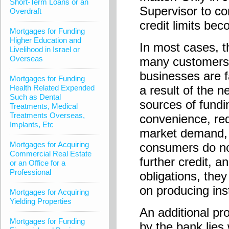
Short-Term Loans or an
Supervisor to co
Overdraft
credit limits bec
Mortgages for Funding
Higher Education and
In most cases, th
Livelihood in Israel or
Overseas
many customers 
businesses are f
Mortgages for Funding
Health Related Expended
a result of the 
Such as Dental
sources of fundin
Treatments, Medical
Treatments Overseas,
convenience, red
Implants, Etc
market demand, a
Mortgages for Acquiring
consumers do no
Commercial Real Estate
further credit, a
or an Office for a
Professional
obligations, the
on producing ins
Mortgages for Acquiring
Yielding Properties
An additional pr
Mortgages for Funding
by the bank lies 