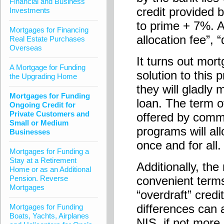
Financial and Business
credit provided 
Investments
to prime + 7%. An
Mortgages for Financing
allocation fee”,
Real Estate Purchases
Overseas
It turns out mor
A Mortgage for Funding
solution to this 
the Upgrading Home
they will gladly 
Mortgages for Funding
loan. The term of
Ongoing Credit for
Private Customers and
offered by comme
Small or Medium
programs will all
Businesses
once and for all.
Mortgages for Funding a
Stay at a Retirement
Additionally, th
Home or as an Additional
Pension. Reverse
convenient terms
Mortgages
“overdraft” credi
differences can 
Mortgages for Funding
Boats, Yachts, Airplanes
NIS, if not more.