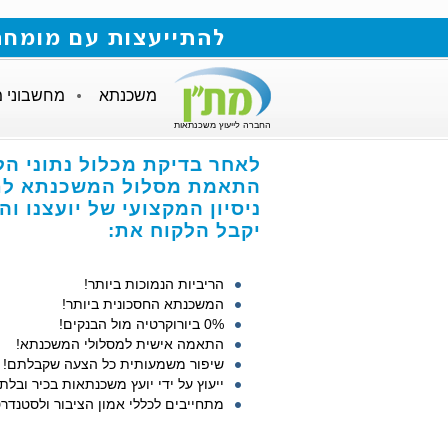
להתייעצות עם מומחה למשכנתאות חייגו
משכנתא
מחשבוני 
החברה לייעוץ משכנתאות
לאחר בדיקת מכלול נתוני הל
התאמת מסלול המשכנתא לתנ
ניסיון המקצועי של יועצנו ו
יקבל הלקוח את:
הריביות הנמוכות ביותר!
המשכנתא החסכונית ביותר!
0% ביורוקרטיה מול הבנקים!
התאמה אישית למסלולי המשכנתא!
שיפור משמעותית כל הצעה שקבלתם!
ייעוץ על ידי יועץ משכנתאות בכיר ובלתי
מתחייבים לכללי אמון הציבור ולסטנדרט