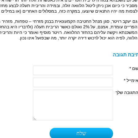
שכיום משכנתא צמודה לריבית הפריים נראית כאפשרות זולה יותר הרי שהיא ט
מסביר כי כיום אכן ניתן ליטול הלוואה זולה, ובמידה והריבית תעלה לבצע מחז
לצפות מה יהיו התנאים שיוצעו, במקרה כזה, במסלולים האחרים (או במילים א
גם יעקב רויטר, סגן מנהל החטיבה הקמעונאית בבנק מזרחי – טפחות, מזהיר מפנ
הפריים עומדת, אמנם, על 2% ואולם כאשר הריבית תעלה (ולדברי
המשכנתא ויקשה עליהם בהחזר ההלוואה. רויטר מוסיף ואומר כי היות והריבי
הלווה, לפיה הוא יכול לרכוש דירה יקרה יותר, מה שבפועל אינו נכון.
יבת תגובה
ם *
ימייל *
תגובה שלך