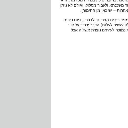
ומנת בחובה סיכון במידה מסוימת. הוא
ור משכנתא ולעבור מסלול. ואולם לא ניתן
חרות – יש כאן מן ההימור).
י ריבית הפריים. לדבריו, כיום ריבית
ו היא בהחלט עשויה לעלות) הדבר יכביד על לווי
ת נמוכה לעיתים נוצרת אשליה אצל