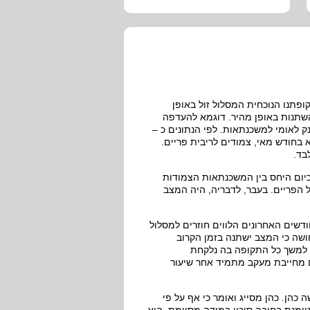
פתנו הנוכחית המסלול זול באופן
השתנות באופן מהיר. דוגמא להעדפה
ק לאומי למשכנתאות. לפי הנתונים כ –
 בחודש מאי, צמודים לריבית פריים.
כיום היחס בין המשכנתאות הצמודות
פריים עומד על כ – 20% : 80% לטובת מסלול הפריים. בעבר, לדבריה, היה המצב
שים האחרונים הלווים חוזרים למסלול
שה כי המצב ישתנה בזמן הקרוב
ה למשך כל התקופה בה נלקחת
ם מחייבת מעקב מתמיד אחר שיעור
הן. כהן מסייג ואומר כי אף על פי