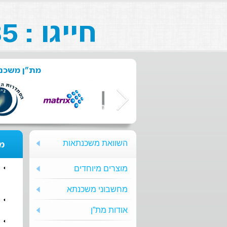
חייגו : 073-211-26-85
מת"ן משכנת
השוואת משכנתאות
מת
מוצרים מיוחדים
מחשבוני משכנתא
אודות מת”ן