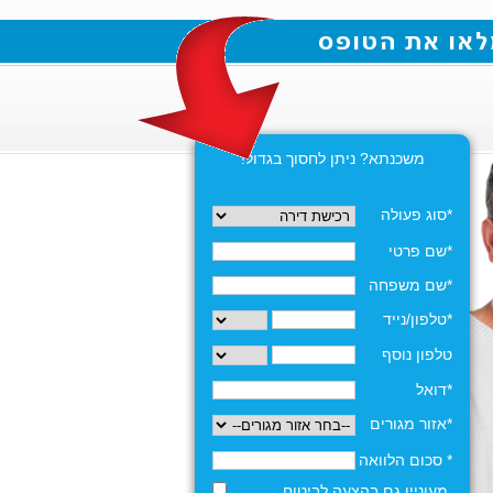
משכנתא? ניתן לחסוך בגדול!
*סוג פעולה
*שם פרטי
*שם משפחה
*טלפון/נייד
טלפון נוסף
*דואל
*אזור מגורים
* סכום הלוואה
מעוניין גם בהצעה לביטוח