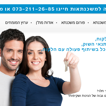
 073-211-26-85 או מלאו את הטופס
משכנתא
פורום משכנתא
אודות מת”ן
ערוץ המומחים
קוח,
אי השוק,
הכל בשיתוף פעולה עם הלקוח,
 תלוי!
 גבוה של הגינות ושקיפות!