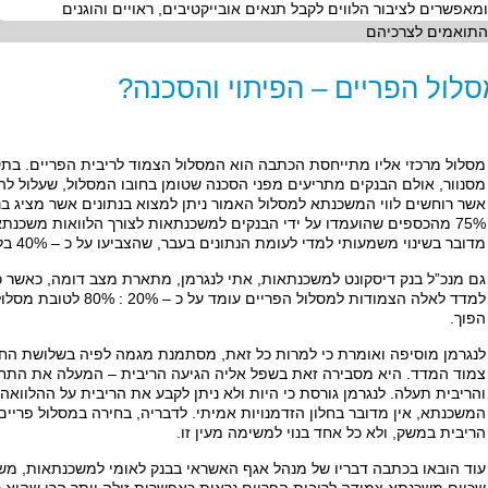
ומאפשרים לציבור הלווים לקבל תנאים אובייקטיבים, ראויים והוגנים
התואמים לצרכיהם
לול הפריים – הפיתוי והסכנה?
מסלול מרכזי אליו מתייחסת הכתבה הוא המסלול הצמוד לריבית הפריים. בתקו
מסנוור, אולם הבנקים מתריעים מפני הסכנה שטומן בחובו המסלול, שעלול ל
אשר רוחשים לווי המשכנתא למסלול האמור ניתן למצוא בנתונים אשר מציג בנ
75% מהכספים שהועמדו על ידי הבנקים למשכנתאות לצורך הלוואות משכנתא
מדובר בשינוי משמעותי למדי לעומת הנתונים בעבר, שהצביעו על כ – 40% בלבד.
גם מנכ”ל בנק דיסקונט למשכנתאות, אתי לנגרמן, מתארת מצב דומה, כאשר 
למדד לאלה הצמודות למסלול ה
הפוך.
לנגרמן מוסיפה ואומרת כי למרות כל זאת, מסתמנת מגמה לפיה בשלושת החוד
צמוד המדד. היא מסבירה זאת בשפל אליה הגיעה הריבית – המעלה את התחו
והריבית תעלה. לנגרמן גורסת כי היות ולא ניתן לקבע את הריבית על ההלווא
המשכנתא, אין מדובר בחלון הזדמנויות אמיתי. לדבריה, בחירה במסלול פריי
הריבית במשק, ולא כל אחד בנוי למשימה מעין זו.
עוד הובאו בכתבה דבריו של מנהל אגף האשראי בבנק לאומי למשכנתאות, משה כ