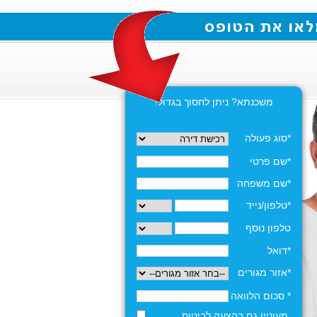
משכנתא? ניתן לחסוך בגדול!
*סוג פעולה
*שם פרטי
*שם משפחה
*טלפון/נייד
טלפון נוסף
*דואל
*אזור מגורים
* סכום הלוואה
מעוניין גם בהצעה לביטוח