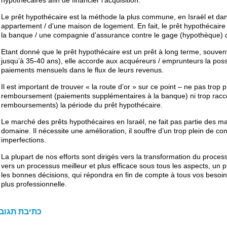
hypothécaires afin de financier l’acquisition.
Le prêt hypothécaire est la méthode la plus commune, en Israël et dan
appartement / d’une maison de logement. En fait, le prêt hypothécaire
la banque / une compagnie d’assurance contre le gage (hypothèque) d
Etant donné que le prêt hypothécaire est un prêt à long terme, souve
jusqu’à 35-40 ans), elle accorde aux acquéreurs / emprunteurs la possi
paiements mensuels dans le flux de leurs revenus.
Il est important de trouver « la route d’or » sur ce point – ne pas trop 
remboursement (paiements supplémentaires à la banque) ni trop raccou
remboursements) la période du prêt hypothécaire.
Le marché des prêts hypothécaires en Israël, ne fait pas partie des 
domaine. Il nécessite une amélioration, il souffre d’un trop plein de 
imperfections.
La plupart de nos efforts sont dirigés vers la transformation du proces
vers un processus meilleur et plus efficace sous tous les aspects, un 
les bonnes décisions, qui répondra en fin de compte à tous vos besoins
plus professionnelle.
כתיבת תגוב