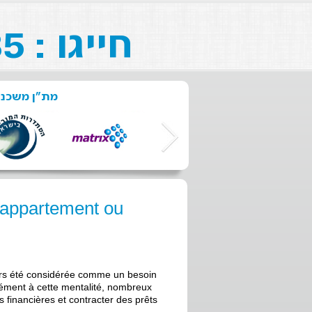
חייגו : 073-211-26-85
מת"ן משכנ:
n appartement ou
urs été considérée comme un besoin
rmément à cette mentalité, nombreux
ns financières et contracter des prêts