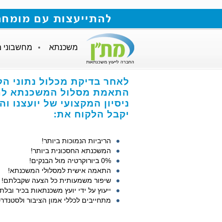
להתייעצות עם מומחה למשכנתאות חייגו
משכנתא
מחשבוני 
החברה לייעוץ משכנתאות
לאחר בדיקת מכלול נתוני ה,
התאמת מסלול המשכנתא לת,
ניסיון המקצועי של יועצנו ,
יקבל הלקוח את:
הריביות הנמוכות ביותר!
המשכנתא החסכונית ביותר!
0% ביורוקרטיה מול הבנקים!
התאמה אישית למסלולי המשכנתא!
שיפור משמעותית כל הצעה שקבלתם!
ייעוץ על ידי יועץ משכנתאות בכיר ובלת!
מתחייבים לכללי אמון הציבור ולסטנדר!