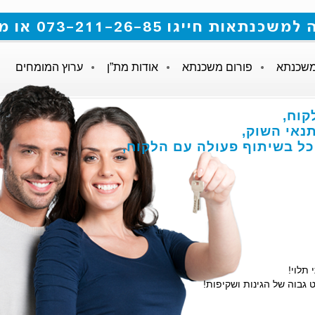
 073-211-26-85 או מלאו את הטופס
משכנתא
פורום משכנתא
אודות מת”ן
ערוץ המומחים
לקוח
נאי השוק
והכל בשיתוף פעולה עם הלקוח
י תלוי
ט גבוה של הגינות ושקיפות