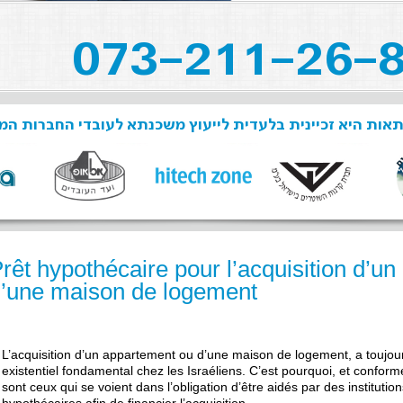
תאות היא זכיינית בלעדית לייעוץ משכנתא לעובדי החברות ה
rêt hypothécaire pour l’acquisition d’u
’une maison de logement
L’acquisition d’un appartement ou d’une maison de logement, a toujo
existentiel fondamental chez les Israéliens. C’est pourquoi, et confo
sont ceux qui se voient dans l’obligation d’être aidés par des institutio