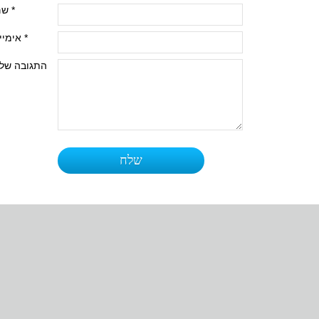
שם *
אימייל *
התגובה של