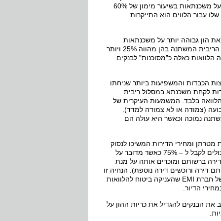
הבנקים יידרשו להפריש הפרשה נוספת בשיעור של 0.75% לחובות מסופקים, על משכנתאות בשיעור מימון של 60%
לו עבור הלווים הוא התייקרות
את הון גבוהה יותר על משכנתאות
בשיעור מימון של מעל ל – 60%, בסכומים של מעל ל – 800 אלף שקלים אשר הריבית המשתנה בהן מהווה 25% ויותר
 הלוואות כאלה כ”מסוכנות” לבנקים
ת הכבדות והמשפיעות ביותר שניחתו
 להגביל את האפשרות לקחת משכנתא במסלול ריבית
שתנה כל פחות מ – 5 שנים) לשליש מההלוואה בלבד. המשמעות העיקרית של
ועה (צמודה או לא צמודה למדד).
שתנה נמוכה וכאשר היא עולה הם
מטרתן ומחירי הדירות המשיכו לנסוק
בקצב גבוה, הוחלט בבנק ישראל להגביל את אחוז מימון המשכנתא שהלווים יכולים לקבל ל – 75% כאשר מדובר על
נשים שיש דירה ברשותם ומוכרים אותה על מנת
 שיש בבעלותם דירה ורוכשים דירה נוספת). הנחיה זו
נועדה לפגוע בעיקר במשקיעים, אך הייתה לה תופעת לוואי נוספת – חיסולה של חברת EMI שהעניקה ביטוח להלוואות
מחירי הדיור.
את הבנקים להגדיל את כריות ההון על