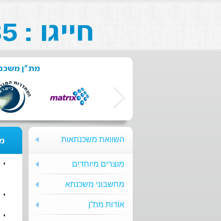
חייגו : 073-211-26-85
מת"ן משכנת
השוואת משכנתאות
מת
מוצרים מיוחדים
מחשבוני משכנתא
אודות מת”ן