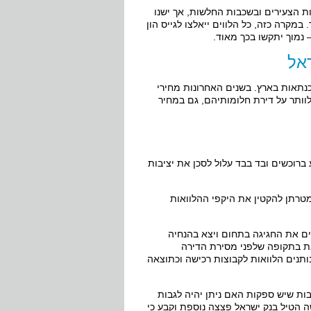
ות הצעירים ובשכבות החלשות, אך ישנו
שעלול להתממש בעתיד – הגבלת אחוז המימון ל – %60 בלבד. במקרה כזה, כל הלווים ייאלצו לגייס הון
ראל
כנתאות בארץ. בשנים האחרונות מחירי
לוותר על דירת חלומותיהם, גם במחיר
ברוכשים ובד בבד עלול לסכן את יציבות
מטרתן להקטין את היקפי ההלוואות
ים את החגיגה בתחום ויצא בהנחיה
את בתקופה שלפני מסירת הדירה
תנים הלוואות לקבוצות רכישה וכתוצאה
ות שיש ספקות האם ניתן יהיה לגבות
ל קבוצות רכישה הטיל בנק ישראל פצצה נוספת וקבע כי