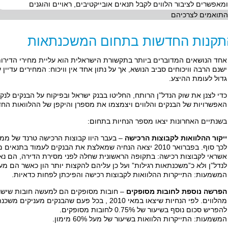
ומאפשרים לציבור הלווים לקבל תנאים אובייקטיבים, ראויים והוגנים
התואמים לצרכיהם
תקנות החדשות בתחום המשכנתאות
אחד הנושאים המדוברים ביותר בתקשורת הישראלית הוא עליית מחירי הדירות,
ישנם הרבה וויכוחים סביב הנושא, אך על נתון אחד אין וויכוח: המחירים עדיין 
גדול לעומת ההיצע.
כדי לצנן את שוק הנדל”ן הרותח, החליטו בבנק ישראל ובפיקוח על הבנקים לנק
האפשרויות של הבנקים והלווים ויצמצמו את מספרן והיקפן של ההלוואות הח
בשנתיים האחרונות יצאו מספר הנחיות בתחום:
ייקור ההלוואות לקבוצות הרכישה
– בעבר היוו קבוצות הרכישה טרנד של ממש
לכך סוף. בפברואר 2010 יצאה הנחיה שמאלצת את הבנקים לעמוד ב
אשראי לקבוצות רכישה: בתקופה הראשונית שחלה לפני מסירת הדירה, הם נאל
לנדל”ן ולא כ”משכנתאות רגילות” ועל כן עליהם להקצות יותר הון כאשר הם מענ
המשמעות: התייקרות ההלוואות לקבוצות רכישה והפיכתן לפחות כדאיות.
הפרשה נוספת לחובות מסופקים
– חובות מסופקים הם למעשה חובות שישנו
להפריש סכום נוסף בשיעור של 0.75% לחובות מסופקים.
המשמעות: התייקרות הלוואות בשיעור של מעל 60% מימון.