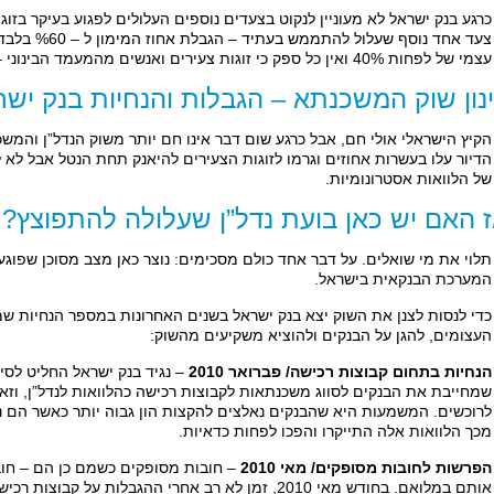
כרגע בנק ישראל לא מעוניין לנקוט בצעדים נוספים העלולים לפגוע בעיקר בזוג
צעד אחד נוסף 
עצמי של לפחות 40% ואין כל ספק כי זוגות צעירים ואנשים מהמעמד הבינוני – נמוך יתקשו בכך מאוד.
נון שוק המשכנתא – הגבלות והנחיות בנק יש
הקיץ הישראלי אולי חם, אבל כרגע שום דבר אינו חם יותר משוק הנדל”ן והמש
הדיור עלו בעשרות אחוזים וגרמו לזוגות הצעירים להיאנק תחת הנטל אבל לא 
של הלוואות אסטרונומיות.
 האם יש כאן בועת נדל”ן שעלולה להתפוצץ?
תלוי את מי שואלים. על דבר אחד כולם מסכימים: נוצר כאן מצב מסוכן שפוגע 
המערכת הבנקאית בישראל.
כדי לנסות לצנן את השוק יצא בנק ישראל בשנים האחרונות במספר הנחיות ש
העצומים, להגן על הבנקים ולהוציא משקיעים מהשוק:
הנחיות בתחום קבוצות רכישה/ פברואר 2010
– נגיד בנק ישראל החליט לסי
שמחייבת את הבנקים לסווג משכנתאות לקבוצות רכישה כהלוואות לנדל”ן, וז
לרוכשים. המשמעות היא שהבנקים נאלצים להקצות הון גבוה יותר כאשר הם נו
מכך הלוואות אלה התייקרו והפכו לפחות כדאיות.
הפרשות לחובות מסופקים/ מאי 2010
– חובות מסופקים כשמם כן הם – חוב
אותם במלואם. בחודש מאי 2010, זמן לא רב אחרי ההגבלות ע