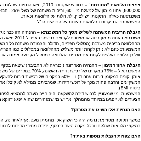
צמצום הלוואות “מסוכנות” –
בחודש אוקטובר 2010, יצאו הנח
800,000, אחוז מ
משכנתאות כאלה. התקנות, יש לציין, לא חלות על הלוואות זכאות.
המשמעות: התייקרות בהלוואות העונות על התנאים הנ”ל.
הגבלת הריבית המשתנה לשליש מסך כל המשכנתא –
ההנחיה הזו כבר נוג
משכנתא באחוז מימון
מההלוואה בריבית משתנה (מסלולי הפריים, הדולר והצמודה משתנה כל חמש 
המשמעות: כיום לא ניתן לקחת יותר משליש מההלוואה במסלולים כמו הפריים,
ועל כן הלווים נאלצים לקחת את מרבית ההלוואה במסלול הקבועה צמודה או 
הגבלת אחוז המימון
המשכנתא ל – 75% במקרים של רכיש
אותן וקונים במקומן דירות אחרות) ו – 50% במקרים 
ביטוח EMI).
הצעירים לא ייפגעו במיוחד מהמהלך, אך יש מי שמזהירים שהוא יפגע דווקא בש
האם הנחיות אלו השיגו את מטרתן?
בהיקפי הלוואות שנלקחו ובכל מקרה היעד הנכסף, ירידת מחירי הדירות לרמות 
האם צפויות הגבלות נוספות בעתיד?