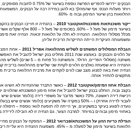
ויותר מעלות הנכס. אף שהמהלך בא להגן במידה רבה על הבנקים, המשמעות ש
ההלוואות בהן שיעור המימון גבוה מ -60%.
ייקור משכנתאות מסוכנות/אוקטובר 2010
– בהנחיה זו חוייבו הבנקים בהקצ
מכלל מסלולי ההלוואה. ההנחיה לא חלה על הלוואות זכאות. הנחיה זאת סימנה
ומשמעותה העיקרית הייתה התייקרות הריבית עליהן.
הגבלת המסלולים המשתנים לשליש מההלוואה/ אפריל 2011
– אחת הפצצו
על הלווים והבנקים. באמצע שנת 2011 מחליט בנק ישראל
משתנה (מסלולי הפריים, הדולר, והמ
ההנחיה היא שמעתה נאלצים הלווים לקחת שני שלישים מההלוואה בריבית קב
הנחיה זאת באה למנוע מצב שבו לווים לוקחים את מרבית ההלוואה בריבית מ
מתקשים להחזיר אותה.
הגבלת אחוז המימון/אוקטובר 2012
– כאשר התברר שההנחיות לא השיגו את 
רכישת דירה ראשונה, 70% כאשר מדובר על משפרי דירה (כלומר א
לעבור לדירה אחרת) ו – 50% במקרה של משקיעים (כלומר אנשים
באחוזי מימון גבוהים במיוחד. למרבה הצער, גם הנחיה זו לא הובילה לירידה ב
הגדלת כריות ההון על המשכנתא/פברואר 2012
– המפקח על הבנקים מחייב 
הלוואות בשיעור מימון של למעלה מ – 45%. משמעות ההנחיה היא עליית ריביות.