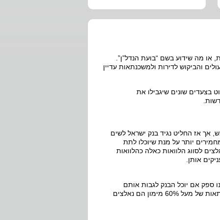
 או מה שידוע בשם “בועת הנדל”ן”.
עולים והביקוש לדירות ולמשכנתאות עדיין
וט בצעדים שונים שיגבילו את
דשות.
, אך אז החליט נגיד בנק ישראל לשים
תנאים מחמירים יותר על מנת שיוכלו לתת
צים לסווג הלוואות כאלה כהלוואות
יקים אותן.
 ספק אם יוכל הבנק לגבות אותם
מהלווים. לפי הנחיות שיצאו במאי 2010 , בכל פעם שהבנקים מעניקים משכנתאות של מעל 60% מימון הם נאלצים