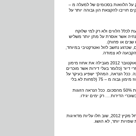
יות שחלות רק על הלוואות בסכומים של למעלה מ –
ימון של למעלה מ – 60, וריבית משתנה של מעל 25% : הבנקים חוייבו להקצאת הון גבוהה יותר על
עת לכלל הלווים ולא רק למי שלוקח
 גבוה או מצטרף לקבוצת רכישה: באפריל 2011 יצאה הנחיה אשר אוסרת על מתן יותר משליש
שנים או פחות).
 שכרגע נחשב לזול ואטרקטיבי במיוחד,
הקבועה לא צמודה.
– ההנחיה האחרונה (וכנראה לא החביבה) שיצאה בסוף אוקטובר 2012 מגבילה את אחוז מימון
ת דירה ראשונה, 70% במקרים של משפרי דיור (כלומר בעלי דירות אשר מוכרים
של רכישת דירות להשקעה. ככל הנראה, המהלך ישפיע בעיקר על
המשקיעים והרבה פחות מכך על רוכשי דירות, שמרביתם ממילא לא קיבלו אחוז מימון גבוה מ – 75 (לפחות לא בלי
המשמעות: מי שמעוניין לרכוש דירה להשקעה יהיה חייב מעתה להמציא לפחות 50% מהסכום. ככל הנראה הזוגות
וכרי הדירות…. רק ימים יגידו.
במשך תקופה מסויימת נדמה היה כי השוק אכן מתמתן מעט, אך לאחרונה, החל מקיץ 2012, שוב חלו עליות מדאיגות
שפויות יותר, לא הושג.