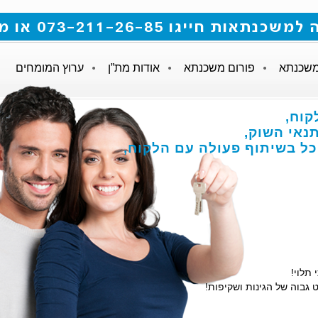
 073-211-26-85 או מלאו את הטופס
משכנתא
פורום משכנתא
אודות מת”ן
ערוץ המומחים
קוח,
אי השוק,
הכל בשיתוף פעולה עם הלקוח,
 תלוי!
 גבוה של הגינות ושקיפות!