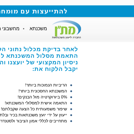
להתייעצות עם מומחה למשכנתאות חייגו
משכנתא
מחשבוני 
החברה לייעוץ משכנתאות
לאחר בדיקת מכלול נתוני הל
התאמת מסלול המשכנתא לתנ
ניסיון המקצועי של יועצנו ו
יקבל הלקוח את:
הריביות הנמוכות ביותר!
המשכנתא החסכונית ביותר!
0% ביורוקרטיה מול הבנקים!
התאמה אישית למסלולי המשכנתא!
שיפור משמעותית כל הצעה שקבלתם!
ייעוץ על ידי יועץ משכנתאות בכיר ובלתי
מתחייבים לכללי אמון הציבור ולסטנדרט