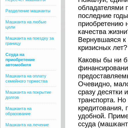
обладателями п
Разделение машканты
последние годы
Машканта на любые
приобретению 
цели
качества жизни
Машканта на поездку за
Вернувшаяся к 
границу
кризисных лет?
Ссуда на
Каковы бы ни б
приобретение
автомобиля
финансирования
предоставляемы
Машканта на оплату
семейного торжества
Очевидно, мало
сразу десятки 
Машканта на покрытие
долгов
транспорта. Но
кредитования, 
Машканта на
образование
удобной. Приме
ссуда (машкан
Машканта на лечение