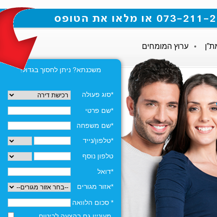
ת”ן
ערוץ המומחים
משכנתא? ניתן לחסוך בגדול!
*סוג פעולה
*שם פרטי
*שם משפחה
*טלפון/נייד
טלפון נוסף
*דואל
*אזור מגורים
* סכום הלוואה
מעוניין גם בהצעה לביטוח