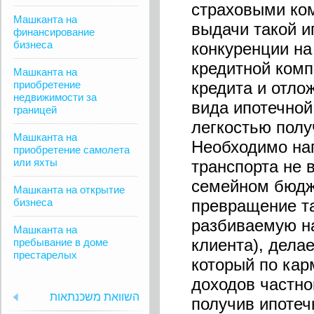
страховыми ком
Машканта на
выдачи такой и
финансирование
бизнеса
конкуренции на
кредитной комп
Машканта на
приобретение
кредита и отло
недвижимости за
вида ипотечной
границей
легкостью полу
Машканта на
Необходимо нап
приобретение самолета
или яхты
транспорта не 
семейном бюдже
Машканта на открытие
бизнеса
превращение та
разбиваемую на
Машканта на
клиента), дела
пребывание в доме
престарелых
который по кар
доходов частно
השוואת משכנתאות
получив ипотеч