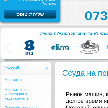
משכנתא?
שכנתא לעובדי החברות המובילות במשק
Русский
Ссуда на п
Mашканта
Машканта на
Рынок машин, к
инвестиции в
недвижимость
долгое время я
Пожалуй, едини
Пересчёт машканты