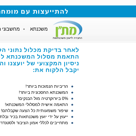
להתייעצות עם מומחה למשכנתאות חייגו
משכנתא
מחשבוני 
החברה לייעוץ משכנתאות
לאחר בדיקת מכלול נתוני הל
התאמת מסלול המשכנתא לתנ
ניסיון המקצועי של יועצנו ו
יקבל הלקוח את:
הריביות הנמוכות ביותר!
המשכנתא החסכונית ביותר!
0% ביורוקרטיה מול הבנקים!
התאמה אישית למסלולי המשכנתא!
שיפור משמעותית כל הצעה שקבלתם!
ייעוץ על ידי יועץ משכנתאות בכיר ובלתי
מתחייבים לכללי אמון הציבור ולסטנדרט