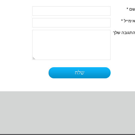
ם *
ימייל *
תגובה שלך