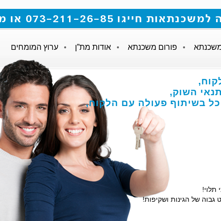
 073-211-26-85 או מלאו את הטופס
משכנתא
פורום משכנתא
אודות מת”ן
ערוץ המומחים
קוח,
אי השוק,
הכל בשיתוף פעולה עם הלקוח,
 תלוי!
 גבוה של הגינות ושקיפות!