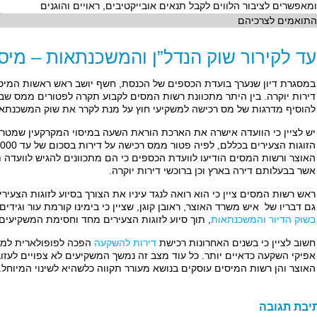
ומאפשרים לציבור הלווים לקבל תנאים אובייקטיבים, ראויים והוגנים
התואמים לצרכיהם
ד לקירור שוק הנדל”ן והמשכנתאות – מיסוי
במסגרת דיון שנערך בועדת הכספים של הכנסת, חשף יושב ראש ראשות המיס
דירות יוקרה. בין היתר מתכוונת רשות המסים לקבוע תקרה לפטורים ממס שבח
להוסיף מדרגות של מס רכישה למשקיעי חוץ על מנת לקרר את שוק המשכנתאות 
יש לציין כי הוועדה אישרה את הארכת הוראת השעה במיסוי המקרקעין שמטרתה
האוצר ורשות המסים הודיעו לוועדת הכספים כי הם מתכוונים להגיש לוועדה 
אשר בבעלותם דירה בארץ וכן ברוכשי דירות יוקרה.
ראש רשות המסים ציין כי הוא רואה לנגד עיניו את הצורך בסיוע לזוגות הצעי
גם דבריו של איש משרד האוצר, ראובן קוגן, שציין כי בימינו קורמת עור וגי
בשוק הדיור והמשכנתאות
, תוך סיוע לזוגות הצעירים מחד וחסימת המשקיעים
חשוב לציין כי בשנים האחרונות רכישת
דירות להשקעה
הפכה לפופולארית למדי
אפיקי השקעה כדאיים יותר. כל עוד מצב זה נמשך המשקיעים לא צפויים לעזו
האוצר והן רשות המיסים עוסקים בנושא מעורר תקווה כלשהיא לשינוי המיוחל.
יבת תגובה