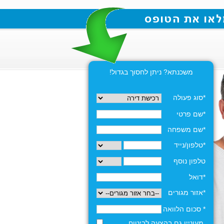
משכנתא? ניתן לחסוך בגדול!
*סוג פעולה
*שם פרטי
*שם משפחה
*טלפון/נייד
טלפון נוסף
*דואל
*אזור מגורים
* סכום הלוואה
מעוניין גם בהצעה לביטוח