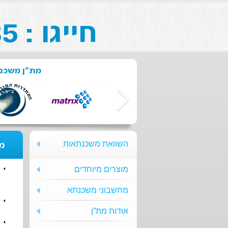
חייגו : 073-211-26-85
מת"ן משכנת
השוואת משכנתאות
מת
מוצרים מיוחדים
מחשבוני משכנתא
אודות מת”ן