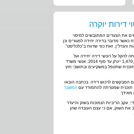
 דירות יוקרה
ים את הצעדים המתגבשים למיסוי
 כאשר מדובר בדירה יחידה למגורים וכן
והנדל”ן. זאת כפי שדווח ב”כלכליסט”.
 להקל על רוכשי דירה יחידה ועל
הזוגות הצעירים בכללם, לפיה פטור ממס רכישה על דירות בסכום של עד 1,470,000 יינתן עד סוף 2014. אנשי משרד
תוכנית שתטפל במשקיעים ובתושבי חוץ
רים המבקשים לרכוש דירה. בכתבה הובאו
דים תוכנית שמטרתה להתמודד עם
המשבר
 מאידך.
, עקב הריביות הנמוכות בשוק והיעדר
ב את השוק, אם כי עצם העובדה שהן