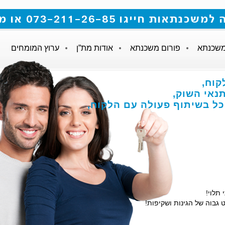
 073-211-26-85 או מלאו את הטופס
משכנתא
פורום משכנתא
אודות מת”ן
ערוץ המומחים
קוח,
אי השוק,
הכל בשיתוף פעולה עם הלקוח,
 תלוי!
 גבוה של הגינות ושקיפות!