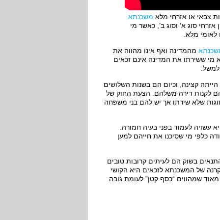
ת צבאי או אזרחי מלא
משכנתא
זרחי סוג א’ וסוג ב’, כאשר מי
לאומי מלא.
שכנתא
מהמדינה ואף אינו מהווה את
 מי ששירתו את המדינה אינם זכאים
למשל.
 הייתה קצינה, וכיום הם בשנות השלושים
ם לקנות דירה משלהם. הצעת החוק של
גות שלא שירתו אך יש להם בני משפחה
יא עשויה לעמוד בפני בעיה חמורה.
דה כלפי מי שסיכנו את חייהם למען
התנאים בשוק הם לעיתים קרובות טובים
 קרנה של המשכנתא לזכאים היא הקושי
מאוד שמהווים “כסף קטן” לעומת גובה