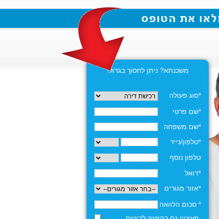
משכנתא? ניתן לחסוך בגדול!
*סוג פעולה
*שם פרטי
*שם משפחה
*טלפון/נייד
טלפון נוסף
*דואל
*אזור מגורים
* סכום הלוואה
מעוניין גם בהצעה לביטוח