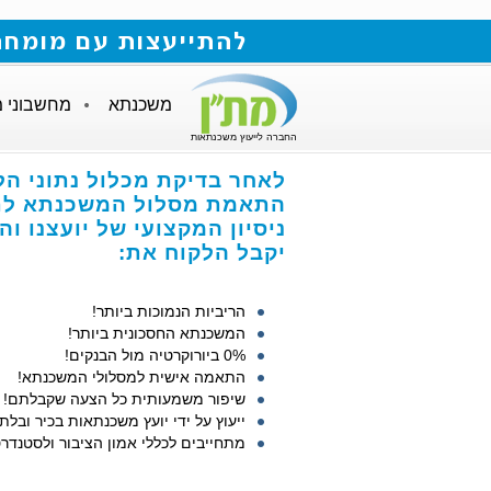
להתייעצות עם מומחה למשכנתאות חייגו
משכנתא
מחשבוני 
החברה לייעוץ משכנתאות
לאחר בדיקת מכלול נתוני הל
התאמת מסלול המשכנתא לתנ
ניסיון המקצועי של יועצנו ו
יקבל הלקוח את:
הריביות הנמוכות ביותר!
המשכנתא החסכונית ביותר!
0% ביורוקרטיה מול הבנקים!
התאמה אישית למסלולי המשכנתא!
שיפור משמעותית כל הצעה שקבלתם!
ייעוץ על ידי יועץ משכנתאות בכיר ובלתי
מתחייבים לכללי אמון הציבור ולסטנדרט