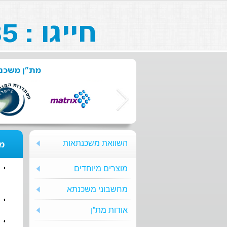
חייגו : 073-211-26-85
מת"ן משכנת
השוואת משכנתאות
מת
מוצרים מיוחדים
מחשבוני משכנתא
אודות מת”ן