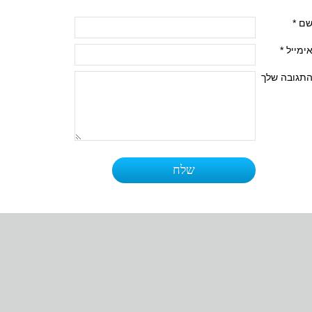
ם *
ימייל *
תגובה שלך