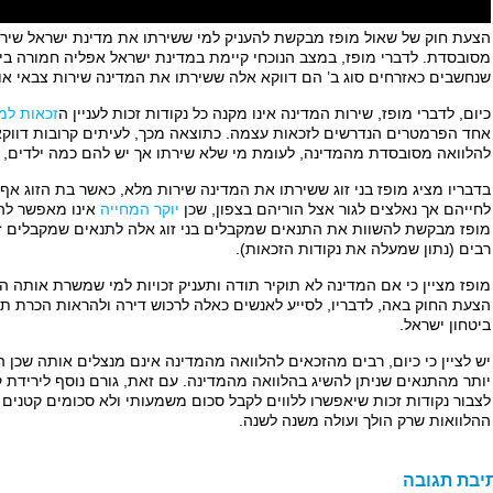
הצעת חוק של שאול מופז מבקשת להעניק למי ששירתו את מדינת ישראל שירו
מסובסדת. לדברי מופז, במצב הנוכחי קיימת במדינת ישראל אפליה חמורה בין א
שנחשבים כאזרחים סוג ב’ הם דווקא אלה ששירתו את המדינה שירות צבאי או 
כיום, לדברי מופז, שירות המדינה אינו מקנה כל נקודות זכות לעניין ה
זכאות למ
אחד הפרמטרים הנדרשים לזכאות עצמה. כתוצאה מכך, לעיתים קרובות דווקא
להלוואה מסובסדת מהמדינה, לעומת מי שלא שירתו אך יש להם כמה ילדים, 
בדבריו מציג מופז בני זוג ששירתו את המדינה שירות מלא, כאשר בת הזוג אף
לחייהם אך נאלצים לגור אצל הוריהם בצפון, שכן
יוקר המחייה
אינו מאפשר לה
מופז מבקשת להשוות את התנאים שמקבלים בני זוג אלה לתנאים שמקבלים זו
רבים (נתון שמעלה את נקודות הזכאות).
מופז מציין כי אם המדינה לא תוקיר תודה ותעניק זכויות למי שמשרת אותה ה
הצעת החוק באה, לדבריו, לסייע לאנשים כאלה לרכוש דירה ולהראות הכרת תו
ביטחון ישראל.
יש לציין כי כיום, רבים מהזכאים להלוואה מהמדינה אינם מנצלים אותה שכן 
יותר מהתנאים שניתן להשיג בהלוואה מהמדינה. עם זאת, גורם נוסף לירידת
לצבור נקודות זכות שיאפשרו ללווים לקבל סכום משמעותי ולא סכומים קטנים 
ההלוואות שרק הולך ועולה משנה לשנה.
יבת תגובה