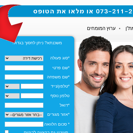
ת”ן
ערוץ המומחים
משכנתא? ניתן לחסוך בגדול!
*סוג פעולה
*שם פרטי
*שם משפחה
*טלפון/נייד
טלפון נוסף
*דואל
*אזור מגורים
* סכום הלוואה
מעוניין גם בהצעה לביטוח