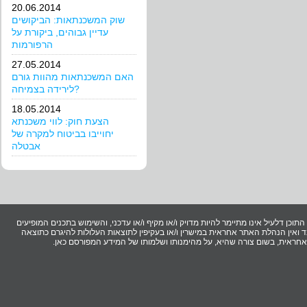
20.06.2014
שוק המשכנתאות: הביקושים
עדיין גבוהים, ביקורת על
הרפורמות
27.05.2014
האם המשכנתאות מהוות גורם
לירידה בצמיחה?
18.05.2014
הצעת חוק: לווי משכנתא
יחוייבו בביטוח למקרה של
אבטלה
וכן דלעיל אינו מתיימר להיות מדויק ו/או מקיף ו/או עדכני, והשימוש בתכנים המופיעים
ואין הנהלת האתר אחראית במישרין ו/או בעקיפין לתוצאות העלולות להיגרם כתוצאה
ר אחראית, בשום צורה שהיא, על מהימנותו ושלמותו של המידע המפורסם כאן