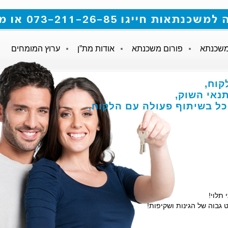
 073-211-26-85 או מלאו את הטופס
משכנתא
פורום משכנתא
אודות מת”ן
ערוץ המומחים
קוח,
אי השוק,
הכל בשיתוף פעולה עם הלקוח,
 תלוי!
 גבוה של הגינות ושקיפות!