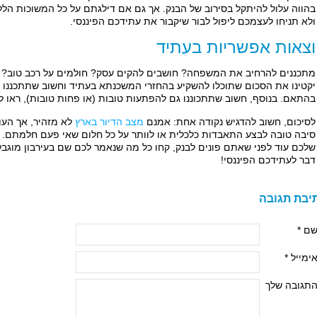
בהווה עלול להיתקל בסירוב של הבנק. אך גם אם דילגתם על כל המשוכות הלל
ולא תניחו לעצמכם ליפול לבור שיקבור את עתידכם הפיננסי.
צאות אפשריות בעתיד
מתכננים להרחיב את המשפחה? חושבים להקים עסק? חולמים על רכב טוב? קח
יקטינו את הסכום שתוכלו להשקיע בהחזרי המשכנתא בעתיד וחשוב שתתכננו
בהתאם. בנוסף, חשוב שתתכוננו גם להפתעות טובות (או פחות טובות), ראו ל
לסיכום, חשוב להדגיש נקודה אחת: אמנם
מצב הדיור בארץ
לא מזהיר, אך העו
סיבה טובה לבצע התאבדות כלכלית או לוותר על כל חלום שאי פעם חלמתם. ק
שלכם עוד לפני שאתם פונים לבנק, קחו כל מה שנאמר לכם שם בעירבון מוגבל
דבר לעתידכם הפיננסי!
יבת תגובה
ם *
ימייל *
תגובה שלך