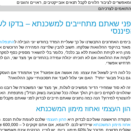
ומאפשרים לציבור הלווים לקבל תנאים אובייקטיבים, ראויים והוגנים
התואמים לצרכיהם
פני שאתם מתחייבים למשכנתא – בדקו ל
יננסי
בימים האחרונים התבשרנו על כך שעליית המדד בחודש יוני הובילה ל
התנפלות
מאוד בהיקפי ההלוואות שנלקחו. חשוב להבין שלריצה המהירה של הרוכשים א
מהן היא לקיחת הלוואות ללא גב כלכלי, כלומר בלי להשאיר מספיק כסף למקרה
לקחת את ההלוואה אם לא תוכיחו יכולת עמידה בהחזרים אך מצד שני, הם לא י
תרחיש אפשרי.
כל לווה חייב לשאול את עצמו: מה אעשה אם אפוטר? איך אתמודד אם העסק 
גם בגיל מבוגר יותר? האם אני עלול לאבד את חסכונותיי עקב ההלוואה?
זה לא סוד שמחירי הדיור ממשיכים לעלות, אך מצד שני המשכורת של רובנו נש
שהלווים לוקחים כיום רק הולך ועולה ככל שהבועה בשוק הנדל”ן מתנפחת. 
להצטרף למירוץ? הנה כמה נתונים שאתם חייבים לבדוק לפני שאתם מקבלי
ון העצמי ואחוז מימון המשכנתא
הנקודה הראשונה שעליכם לבדוק היא
ההון העצמי
שלכם לעומת עלות הנכס. הס
אחוז מימון המשכנתא
שייד
שקלים חדשים, מדובר על 60% מימון. כיום, יש לציין, הבנקים 