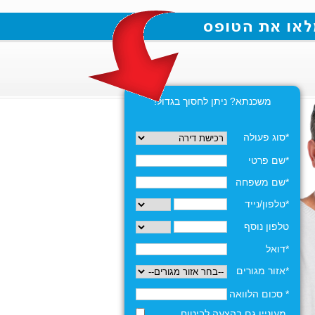
משכנתא? ניתן לחסוך בגדול!
*סוג פעולה
*שם פרטי
*שם משפחה
*טלפון/נייד
טלפון נוסף
*דואל
*אזור מגורים
* סכום הלוואה
מעוניין גם בהצעה לביטוח