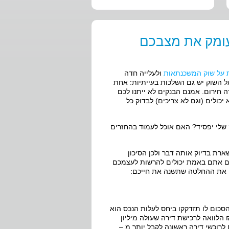
עומק את מצבכם
 על שוק המשכנתאות
ולעלייה חדה
ל השוק יש גם השלכות בעייתיות: אחת
 חירום. אמנם הבנקים לא ייתנו לכם
כולים (וגם לא צריכים) לבדוק כל
שלי יפסיד? האם אוכל לעמוד בהחזרים
ארת בדיוק אותה דבר ולכן הסיכון
האם אתם באמת יכולים להרשות לעצמכם
ם את ההחלטה שתשנה את חייכם:
כום לו תזדקקו ביחס לעלות הנכס הוא
רש לכם. לדוגמא, אם אתם זקוקים ל – 600,000 ₪ הלוואה לרכישת דירה שעולה מיליון
אינם מאפשרים לרוכשי דירה ראשונה לקבל יותר מ –