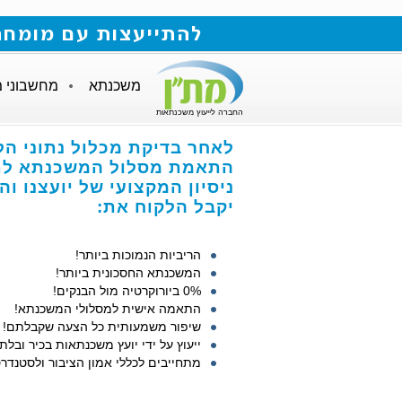
להתייעצות עם מומחה למשכנתאות חייגו
משכנתא
מחשבוני 
החברה לייעוץ משכנתאות
לאחר בדיקת מכלול נתוני הל
התאמת מסלול המשכנתא לתנ
ניסיון המקצועי של יועצנו ו
יקבל הלקוח את:
הריביות הנמוכות ביותר!
המשכנתא החסכונית ביותר!
0% ביורוקרטיה מול הבנקים!
התאמה אישית למסלולי המשכנתא!
שיפור משמעותית כל הצעה שקבלתם!
ייעוץ על ידי יועץ משכנתאות בכיר ובלתי
מתחייבים לכללי אמון הציבור ולסטנדרט