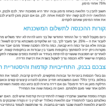
75% אחוזי מימון.
חשוב להבין כי הלוואה באחוז מימון גבוה יותר היא מסוכנת יותר, לכם ולבנק,
ההלוואה יהיה לכם קשה יותר לכסות אותה. לכן, גם אם הבנק מוכן להציע לכם
את אחוז המימון שאתם לוקחים.
ורות ההכנסה לתשלום המשכנתא
כיום מקובל לומר כי על ההחזר החודשי של בני הזוג להיות לא יותר משליש מ
לעבור את ה – 25%. אך מעבר לכך, בני זוג שלוקחים משכנתא צריכ
גבוהה אלא גם עד כמה היא קבועה, כמה גדולה הסכנה שאחד מהם יאבד אותה 
מקורות ניתן יהיה להסתמך בתקופות מעבר בין עבודות או בתקופות קשות. יש
לאחרים יש חסכונות שעשויים להיפתח בעתיד או לפחות כספים שנשמרו לתקופ
במקרה שיישאר ללא הכנסה צריך לשקול בשנית את רכישת הדירה.
בכם בבנק, התחייבויות קודמות והיסטוריית 
גם בעלי הכנסות בינוניות עד גבוהות מתקשים, לעיתים קרובות, לגמור את 
בפלוס, בדרך כלל? האם המשכנתא תחייב אתכם להנהיג קיצוצים קשים וכואבים ו
הדלקת מזגן או דוד חימום? גם אם דירה נראית לכם כרגע כמו פסגת השאיפו
חלום אחר שאי פעם חלמתם. האם זה באמת שווה את המחיר?
נקודה נוספת שחשוב שתבררו קשורה להתחייבויות קודמות שיש לכם. האם יש 
נאלצתם בעבר להתמודד עם הלוואות כאלה? יש לציין כי זו נקודה שהבנקים מב
להעניק הלוואות לזוגות שכבר מצויים בחובות. מי שהתקשה לעמוד בהתחייבוי