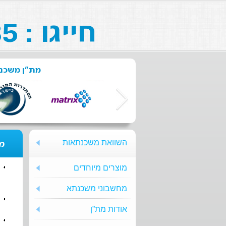
חייגו : 073-211-26-85
מת"ן משכנת
השוואת משכנתאות
מת
מוצרים מיוחדים
מחשבוני משכנתא
אודות מת”ן