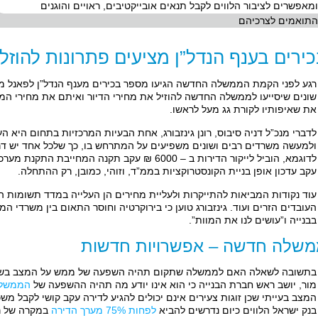
ומאפשרים לציבור הלווים לקבל תנאים אובייקטיבים, ראויים והוגנים
התואמים לצרכיהם
ירים בענף הנדל”ן מציעים פתרונות להוז
רגע לפני הקמת הממשלה החדשה הגיעו מספר בכירים מענף הנדל”ן לפאנל מיו
שונים שיסייעו לממשלה החדשה להוזיל את מחירי הדיור ואיתם את מחירי המ
את שאיפותיו לקורת גג מעל לראשו.
לדברי מנכ”ל דניה סיבוס, רונן גינזבורג, אחת הבעיות המרכזיות בתחום היא ה
ולמעשה משרדים רבים ושונים משפיעים על המתרחש בו, כך שלכל אחד יש דרי
עקב עדכון אופן בניית הקונסטרוקציות בממ”ד, וזוהי, כמובן, רק ההתחלה.
עוד נקודות המביאות להתייקרות ולעליית מחירים הן העלייה במדד תשומות הבנ
העובדים הזרים ועוד. גינזבורג טוען כי בירוקרטיה וחוסר התאום בין משרדי ה
בבנייה ו”עושים לנו את המוות”.
שלה חדשה – אפשרויות חדשות
בתשובה לשאלה האם לממשלה שתקום תהיה השפעה של ממש על המצב בשוק הד
מור, יושב ראש חברת הבנייה כי הוא אינו יודע מה תהיה ההשפעה של
הממשל
המצב בעייתי שכן זוגות צעירים אינם יכולים להגיע לדירה עקב קושי לקבל מש
בנק ישראל הלווים כיום נדרשים להביא
לפחות 75% מערך הדירה
במקרה של רכ