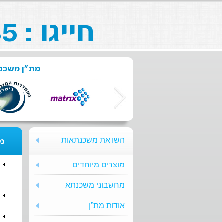
חייגו : 073-211-26-85
מת"ן משכנת
השוואת משכנתאות
מת
מוצרים מיוחדים
מחשבוני משכנתא
אודות מת”ן