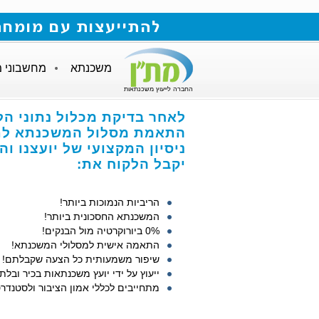
להתייעצות עם מומחה למשכנתאות חייגו
משכנתא
מחשבוני 
החברה לייעוץ משכנתאות
לאחר בדיקת מכלול נתוני הל
התאמת מסלול המשכנתא לתנ
ניסיון המקצועי של יועצנו ו
יקבל הלקוח את:
הריביות הנמוכות ביותר!
המשכנתא החסכונית ביותר!
0% ביורוקרטיה מול הבנקים!
התאמה אישית למסלולי המשכנתא!
שיפור משמעותית כל הצעה שקבלתם!
ייעוץ על ידי יועץ משכנתאות בכיר ובלתי
מתחייבים לכללי אמון הציבור ולסטנדרט