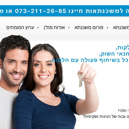
 073-211-26-85 או מלאו את הטופס
משכנתא
פורום משכנתא
אודות מת”ן
ערוץ המומחים
קוח,
אי השוק,
הכל בשיתוף פעולה עם הלקוח,
 תלוי!
 גבוה של הגינות ושקיפות!