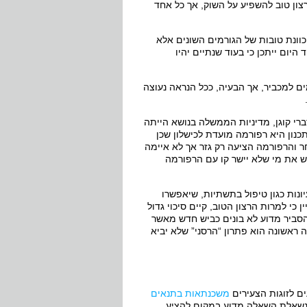
צון טוב להשפיע על השוק, אך כל אחד
 כוונת טובות של הגורמים השונים אלא
היום ייתכן כי בעוד שנתיים יהיו
ימים למכביר, אך הבעיה, ככל הנראה נעוצה
רי קוגן, מדיניות הממשלה בנושא הייתה
תכנון היא רפורמה מועדת לכישלון שכן
 והרפורמה הציעה רק גזר אך לא איימה
יש את מי שלא יישר קו עם הרפורמה
ות כגון טיפול בתשתיות, שיאפשרו
 כי למרות הרצון הטוב, קיים סיכוי גדול
הסביר מדוע לא בונים כביש חדש מאשר
 ראשונה הוא פתרון “הרסני” שלא יביא
ם לזוגות הצעירים
משכנתאות בתנאים
 נשאלת השאלה מדוע במקום להציע