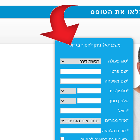
משכנתא? ניתן לחסוך בגדול!
*סוג פעולה
*שם פרטי
*שם משפחה
*טלפון/נייד
טלפון נוסף
*דואל
*אזור מגורים
* סכום הלוואה
מעוניין גם בהצעה לביטוח