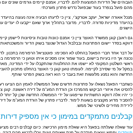
הגבוהים של הדירות המוצעות להם. לדבריו, אמנם קיימים גורמים שונים עם ר
מהם פועל בנפרד בעוד שבפועל נדרש פתרון מערכתי.
מנכל אאורה ישראל, יעקב אטרקצ’י, ציין כי לדעתו הבעיה אינה נעוצה בהיעדר
בהיעדר מדיניות סדורה. לדבריו, מדובר בתהליך ארוך שאם ייקבעו לו יעדים עוד 
הישגים.
גם ראובן קוגן ממשרד האוצר ציין כי אמנם כוונות טובות וניסיונות ליישמן קי
דווקא בסדר יישום הפתרונות ובבלבול הגדול שנוצר בשוק הדיור והמשכנתאות.
על דבר אחד חברי הפאנל בהחלט לא הסכימו: פוטנציאל הרפורמה בתכנון. לדב
נכונה אך היו בעיות ביישום, בעוד שמור אינו מסכים איתו וטוען כי הרפורמה ב
ראשי השלטון המקומי לא יישמו את ההחלטות שהתקבלו על ידי המדינה, מאחר
במקל על מי שסירב לקיימה. לעומתו טוען קוגן כי האוצר בהחלט מתכוון להענ
החדשה והוא נמנע מלעשות זאת בעבר כי הוא ראה בשוק הפרטי שותף.
כשחברי הפאנל נשאלו על פתרונות חדשים שעל הממשלה לאמץ הם הציעו רעיונ
להסיט את איזורי הביקוש מהמרכז וכן הורדת המע”מ על דירה ראשונה. קוגן ציין
כי יהיו אלה דווקא התשתיות שייפגעו על ידי הממשלה החדשה שכן קל יותר ל
להסביר מדוע מקצצים בשעות לימוד. לדבריו פתרון של הורדת המע”מ על דירה
לירידת מחירים ולשינוי של ממש.
בלנים מתמקדים במימון כי אין מספיק דירות
עוד שאלה שעלתה בפאנל היא שאלת מימון הרכישה: כיום קבלנים רבים מציעי
מיוחדים
וממש יוצאים מגדרם על מנת שאותם זוגות יוכלו לרכוש מהם דירה.