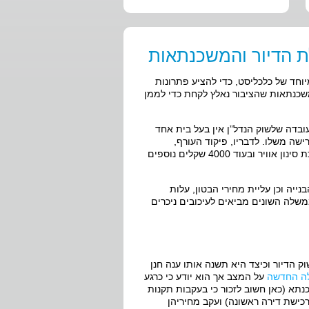
לת הדיור והמשכנתאות
חד של כלכליסט, כדי להציע פתרונות
שכנתאות שהציבור נאלץ לקחת כדי לממן
עובדה שלשוק הנדל”ן אין בעל בית אחד
שה משלו. לדבריו, פיקוד העורף,
לדוגמא, הוביל לייקור הדירות ב – 6000 ₪ עקב תקנה המחייבת התקנת מערכת סינון אוויר ובעוד 4000 שקלים נוספים
ייה וכן עליית מחירי הבטון, עלות
ממשלה השונים מביאים לעיכובים ניכרים
יור וכיצד היא תשנה אותו ענה חנן
ה החדשה
על המצב אך הוא יודע כי כרגע
כנתא (כאן חשוב לזכור כי בעקבות תקנות
ישת דירה ראשונה) ועקב מחיריהן