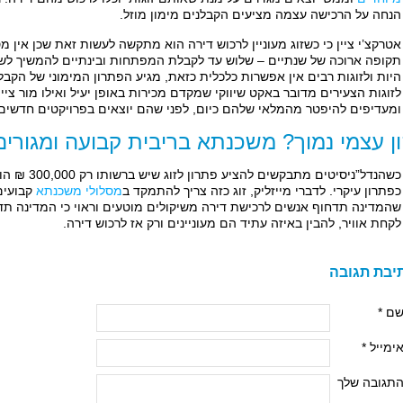
הנחה על הרכישה עצמה מציעים הקבלנים מימון מוזל.
אטרקצ’י ציין כי כשזוג מעוניין לרכוש דירה הוא מתקשה לעשות זאת שכן אין מ
תקופה ארוכה של שנתיים – שלוש עד לקבלת המפתחות ובינתיים להמשיך ל
היות ולזוגות רבים אין אפשרות כלכלית כזאת, מגיע הפתרון המימוני של הקבלני
לזוגות הצעירים מדובר באקט שיווקי שמקדם מכירות באופן יעיל ואילו מור צי
ומעדיפים להיפטר מהמלאי שלהם כיום, לפני שהם יוצאים בפרויקטים חדשים
ן עצמי נמוך? משכנתא בריבית קבועה ומגורים
כשהנדל”ניסיטים
כפתרון עיקרי. לדברי מייזליק, זוג כזה צריך להתמקד ב
מסלולי משכנתא
קבועים 
שהמדינה תדחוף אנשים לרכישת דירה משיקולים מוטעים וראוי כי המדינה תד
לקחת אוויר, להבין באיזה עתיד הם מעוניינים ורק אז לרכוש דירה.
יבת תגובה
ם *
ימייל *
תגובה שלך