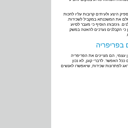
ספיק היצע ולעיתים קרובות עליו לחכות
שלם את המשכנתא במקביל לשכירות.
ם. גינזבורג הוסיף כי מעבר לסיוע
ין כי הקבלנים נערכים להאטה במשק
.
 בפריפריה
 מתבקשים להציע פתרון לזוג שיש ברשותו רק 300,000 ₪ הון עצמי, הם מציינים את הפריפריה
ככל האפשר. לדברי קוגן, לא נכון
אג לפתרונות שכירות, שיאפשרו לאנשים