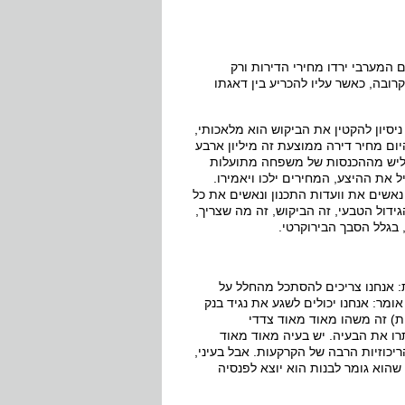
 המערבי ירדו מחירי הדירות ורק
רובה, כאשר עליו להכריע בין דאגתו
יסיון להקטין את הביקוש הוא מלאכותי,
יום מחיר דירה ממוצעת זה מיליון ארבע
שכנתא הממוצעת זה 611,000 שקלים ולכן שליש מההכנסות של משפחה מתועלות
 את ההיצע, המחירים ילכו ויאמירו.
נאשים את וועדות התכנון ונאשים את כל
גידול הטבעי, זה הביקוש, זה מה שצריך,
 בגלל הסבך הבירוקרטי.
ת: אנחנו צריכים להסתכל מהחלל על
מר: אנחנו יכולים לשגע את נגיד בנק
ת) זה משהו מאוד מאוד צדדי
תרו את הבעיה. יש בעיה מאוד מאוד
יכוזיות הרבה של הקרקעות. אבל בעיני,
שהוא גומר לבנות הוא יוצא לפנסיה