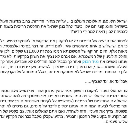
ישראל היא סגנית אלופת העולם ב… עליית מחירי הדירות. ברוב מדינות העולם
בישראל והונג קונג הם עלו. כיצד ינהל בנק ישראל את החלטת הריבית בשנה הק
לצמיחה לבין דאגה למחירי הדיור?
לפתור את הבעיה של הדירות זה או להקטין את הביקוש או להוסיף בהיצע. כל נ
כי אם יש שלושים אחוז מהאנשים שאין להם דירה, זה דבר בסיסי ואלמנטרי. ה
מאות אלף, היום ההיקף של המ
והולכות לעיניין של המשכנתא. אם אנחנו לא נציף את השוק בקרקעות ולא נגדיל
אנחנו נאשים את
נגיד הבנק
ואחר כך נסביר למה הוד”לים לא עובדים, אחר כך 
העולם ואשתו. בסוף, אדם צריך דירה. יש צורך לשישים אלף יחידות דיור, זה ה
ולכן זו הכמות. מדינת ישראל לא מספקת את זה, בגלל המונופול על הקרקעות,
אבל עד אז, עד שנציף…..
עד אז אולי נעבור למקום הראשון מפני שאין פתרון אחר. אני מציע פעם נוספ
שטחי מדינת ישראל: יש פה המון שטחים ראויים. אני מצטרף פה למה שאתה או
ישראל עם המדיניות של הריבית (שתשפיע על לקיחת משכנתאות ורכישת דירו
ופריפריאלי לבעיה המהותית. אנחנו יכולים לדבר על מיסים, גם מיסים לא יפ
פשוטה: צריך את העיניין הזה לשחרר. ואם אתם שואלים אותי, גם בקטע של הר
הבירוקרטיה בקטע של התכנון והבנייה. מרגע שקבלן מקבל כבר את הקרקע עד 
שלוש פעמים.