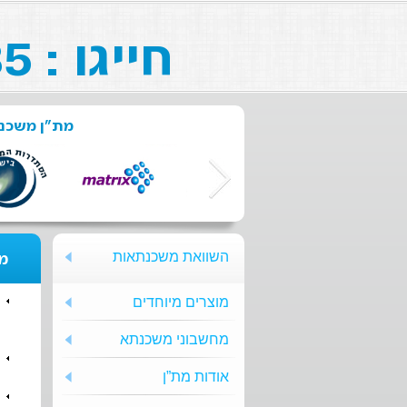
חייגו : 073-211-26-85
מת"ן משכנת
השוואת משכנתאות
מת
מוצרים מיוחדים
מחשבוני משכנתא
אודות מת”ן