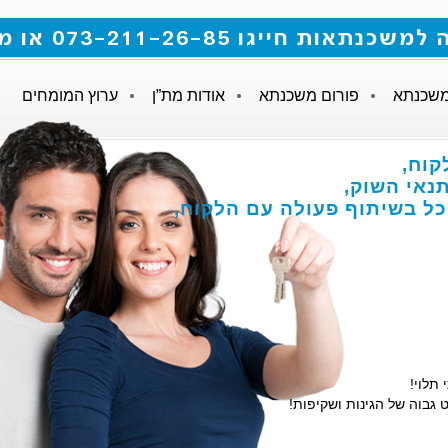
 073-211-26-85 או מלאו את הטופס
משכנתא
פורום משכנתא
אודות מת”ן
ערוץ המומחים
קוח,
אי השוק,
הכל בשיתוף פעולה עם הלקוח,
 תלוי!
 גבוה של הגינות ושקיפות!