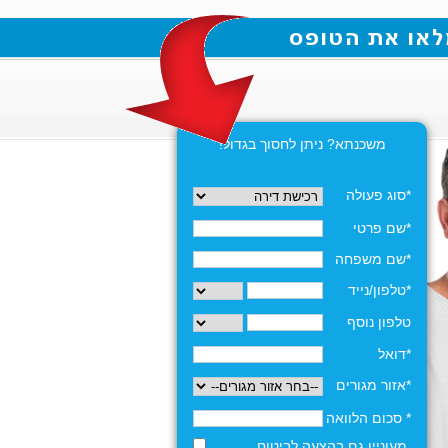
משכנתא? ניתן לחסוך בגדול!
*סוג פעולה
*שם פרטי
*שם משפחה
*טלפון/נייד
טלפון נוסף
*דואל
*אזור מגורים
* סכום הלוואה
מעוניין גם בהצעה לביטוח