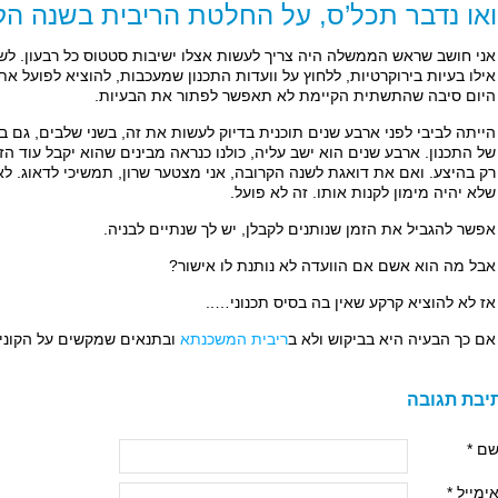
או נדבר תכל’ס, על החלטת הריבית בשנה הק
אני חושב שראש הממשלה היה צריך לעשות אצלו ישיבות סטטוס כל רבעון. לש
אילו בעיות בירוקרטיות, ללחוץ על וועדות התכנון שמעכבות, להוציא לפועל את 
היום סיבה שהתשתית הקיימת לא תאפשר לפתור את הבעיות.
הייתה לביבי לפני ארבע שנים תוכנית בדיוק לעשות את זה, בשני שלבים, גם
של התכנון. ארבע שנים הוא ישב עליה, כולנו כנראה מבינים שהוא יקבל עוד ה
רק בהיצע. ואם את דואגת לשנה הקרובה, אני מצטער שרון, תמשיכי לדאוג. לא 
שלא יהיה מימון לקנות אותו. זה לא פועל.
אפשר להגביל את הזמן שנותנים לקבלן, יש לך שנתיים לבניה.
אבל מה הוא אשם אם הוועדה לא נותנת לו אישור?
אז לא להוציא קרקע שאין בה בסיס תכנוני…..
אם כך הבעיה היא בביקוש ולא ב
ריבית המשכנתא
ובתנאים שמקשים על הקונים,
יבת תגובה
ם *
ימייל *