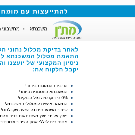
להתייעצות עם מומחה למשכנתאות חייגו
משכנתא
מחשבוני 
החברה לייעוץ משכנתאות
לאחר בדיקת מכלול נתוני הל
התאמת מסלול המשכנתא לתנ
ניסיון המקצועי של יועצנו ו
יקבל הלקוח את:
הריביות הנמוכות ביותר!
המשכנתא החסכונית ביותר!
0% ביורוקרטיה מול הבנקים!
התאמה אישית למסלולי המשכנתא!
שיפור משמעותית כל הצעה שקבלתם!
ייעוץ על ידי יועץ משכנתאות בכיר ובלתי
מתחייבים לכללי אמון הציבור ולסטנדרט