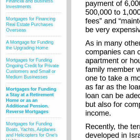
Financial and Business
payment of 6,000
Investments
500,000 to 1,000
Mortgages for Financing
fees” and “maint
Real Estate Purchases
be very expensi
Overseas
As in many othe
A Mortgage for Funding
the Upgrading Home
companies can c
apartment or ho
Mortgages for Funding
Ongoing Credit for Private
family member wis
Customers and Small or
one to take a mo
Medium Businesses
as far as the lo
Mortgages for Funding
loan can be adeq
a Stay at a Retirement
Home or as an
but also for com
Additional Pension.
Reverse Mortgages
income.
Mortgages for Funding
Recently, the te
Boats, Yachts, Airplanes
developed in Isr
and Helicopters for One’s