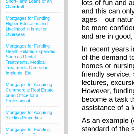
Short-Term Loans or an
lots of fun and a
Overdraft
and this can onl
ages – our natur
Mortgages for Funding
Higher Education and
be more confiden
Livelihood in Israel or
Overseas
and are in good,
Mortgages for Funding
In recent years i
Health Related Expended
of the demand to
Such as Dental
Treatments, Medical
homes or nursing
Treatments Overseas,
friendly service,
Implants, Etc
lectures, excurs
Mortgages for Acquiring
However, funding
Commercial Real Estate
or an Office for a
become a task th
Professional
assistance of a 
Mortgages for Acquiring
Yielding Properties
As an example (
standard of the 
Mortgages for Funding