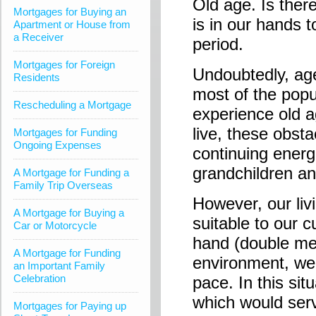
Old age. Is there
Mortgages for Buying an
is in our hands t
Apartment or House from
a Receiver
period.
Mortgages for Foreign
Undoubtedly, age
Residents
most of the popu
Rescheduling a Mortgage
experience old a
live, these obst
Mortgages for Funding
Ongoing Expenses
continuing energe
grandchildren and
A Mortgage for Funding a
Family Trip Overseas
However, our li
A Mortgage for Buying a
suitable to our c
Car or Motorcycle
hand (double mea
A Mortgage for Funding
environment, we
an Important Family
Celebration
pace. In this si
which would ser
Mortgages for Paying up