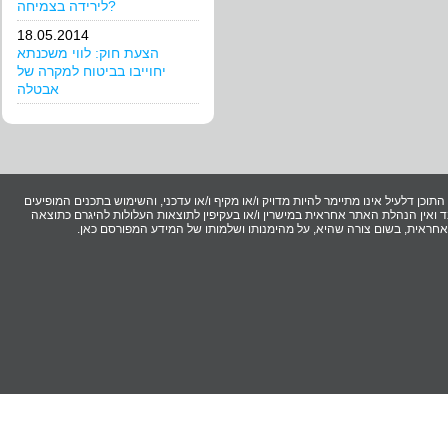
לירידה בצמיחה?
18.05.2014
הצעת חוק: לווי משכנתא
יחוייבו בביטוח למקרה של
אבטלה
וכן דלעיל אינו מתיימר להיות מדויק ו/או מקיף ו/או עדכני, והשימוש בתכנים המופיעים
ואין הנהלת האתר אחראית במישרין ו/או בעקיפין לתוצאות העלולות להיגרם כתוצאה
ר אחראית, בשום צורה שהיא, על מהימנותו ושלמותו של המידע המפורסם כאן