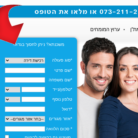
ת”ן
ערוץ המומחים
משכנתא? ניתן לחסוך בגדול!
*סוג פעולה
*שם פרטי
*שם משפחה
*טלפון/נייד
טלפון נוסף
*דואל
*אזור מגורים
* סכום הלוואה
מעוניין גם בהצעה לביטוח