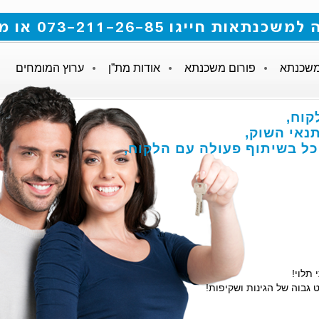
 073-211-26-85 או מלאו את הטופס
משכנתא
פורום משכנתא
אודות מת”ן
ערוץ המומחים
קוח,
אי השוק,
הכל בשיתוף פעולה עם הלקוח,
 תלוי!
 גבוה של הגינות ושקיפות!