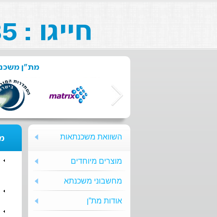
חייגו : 073-211-26-85
מת"ן משכנת
השוואת משכנתאות
מת
מוצרים מיוחדים
מחשבוני משכנתא
אודות מת”ן