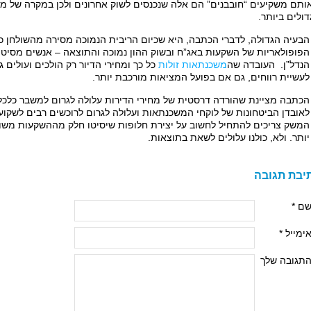
ותם משקיעים “חובבנים” הם אלה שנכנסים לשוק אחרונים ולכן במקרה של מית
ולים ביותר.
הבעיה הגדולה, לדברי הכתבה, היא שכיום הריבית הנמוכה מסירה מהשולחן כ
הפופולאריות של השקעות באג”ח ובשוק ההון נמוכה והתוצאה – אנשים מסיטי
הנדל”ן. העובדה שה
משכנתאות זולות
כל כך ומחירי הדיור רק הולכים ועולים ג
לעשיית רווחים, גם אם בפועל המציאות מורכבת יותר.
הכתבה מציינת שהורדה דרסטית של מחירי הדירות עלולה לגרום למשבר כלכלי,
לאובדן הביטחונות של לוקחי המשכנתאות ועלולה לגרום לרוכשים רבים לשקוע 
המשק צריכים להתחיל לחשוב על יצירת חלופות שיסיטו חלק מההשקעות משוק
יותר. ולא, כולנו עלולים לשאת בתוצאות.
יבת תגובה
ם *
ימייל *
תגובה שלך