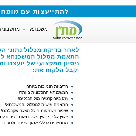
להתייעצות עם מומחה למשכנתאות חייגו
משכנתא
מחשבוני 
החברה לייעוץ משכנתאות
לאחר בדיקת מכלול נתוני הל
התאמת מסלול המשכנתא לתנ
ניסיון המקצועי של יועצנו ו
יקבל הלקוח את:
הריביות הנמוכות ביותר!
המשכנתא החסכונית ביותר!
0% ביורוקרטיה מול הבנקים!
התאמה אישית למסלולי המשכנתא!
שיפור משמעותית כל הצעה שקבלתם!
ייעוץ על ידי יועץ משכנתאות בכיר ובלתי
מתחייבים לכללי אמון הציבור ולסטנדרט