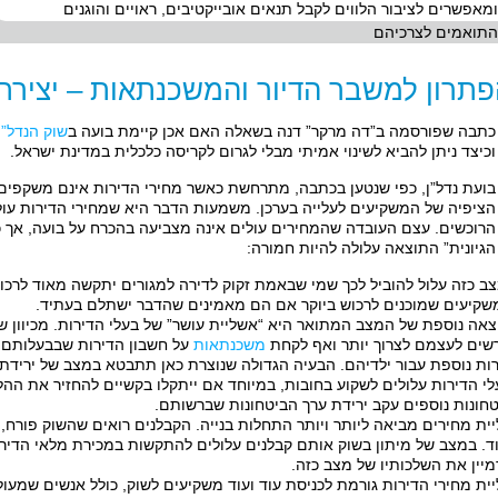
ומאפשרים לציבור הלווים לקבל תנאים אובייקטיבים, ראויים והוגנים
התואמים לצרכיהם
תרון למשבר הדיור והמשכנתאות – יציר
כתבה שפורסמה ב”דה מרקר” דנה בשאלה האם אכן קיימת בועה ב
שוק הנדל”
וכיצד ניתן להביא לשינוי אמיתי מבלי לגרום לקריסה כלכלית במדינת ישראל.
בועת נדל”ן, כפי שנטען בכתבה, מתרחשת כאשר מחירי הדירות אינם משקפים
הציפיה של המשקיעים לעלייה בערכן. משמעות הדבר היא שמחירי הדירות ע
הרוכשים. עצם העובדה שהמחירים עולים אינה מצביעה בהכרח על בועה, אך 
הגיונית” התוצאה עלולה להיות חמורה:
ב כזה עלול להוביל לכך שמי שבאמת זקוק לדירה למגורים יתקשה מאוד לרכוש
שקיעים שמוכנים לרכוש ביוקר אם הם מאמינים שהדבר ישתלם בעתיד.
צאה נוספת של המצב המתואר היא “אשליית עושר” של בעלי הדירות. מכיוון ש
שים לעצמם לצרוך יותר ואף לקחת
משכנתאות
על חשבון הדירות שבבעלותם ע
רות נוספת עבור ילדיהם. הבעיה הגדולה שנוצרת כאן תתבטא במצב של ירידת 
לי הדירות עלולים לשקוע בחובות, במיוחד אם ייתקלו בקשיים להחזיר את הה
טחונות נוספים עקב ירידת ערך הביטחונות שברשותם.
יית מחירים מביאה ליותר ויותר התחלות בנייה. הקבלנים רואים שהשוק פורח,
וד. במצב של מיתון בשוק אותם קבלנים עלולים להתקשות במכירת מלאי הדירות
מיין את השלכותיו של מצב כזה.
יית מחירי הדירות גורמת לכניסת עוד ועוד משקיעים לשוק, כולל אנשים שמעו