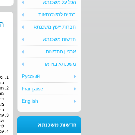
הכל על משכנתא
בנקים למשכנתאות
הפ
חברות ייעוץ משכנתא
חדשות משכנתא
ארכיון החדשות
משכנתא בוידאו
Русский
מצ
במ
תו
Française
מר
די
English
בע
בי
על
וע
חדשות משכנתא
לד
על