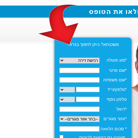
משכנתא? ניתן לחסוך בגדול!
*סוג פעולה
*שם פרטי
*שם משפחה
*טלפון/נייד
טלפון נוסף
*דואל
*אזור מגורים
* סכום הלוואה
מעוניין גם בהצעה לביטוח