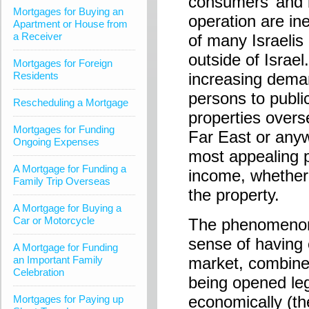
consumers’ and 
Mortgages for Buying an
operation are ine
Apartment or House from
a Receiver
of many Israelis 
outside of Israe
Mortgages for Foreign
Residents
increasing deman
persons to public
Rescheduling a Mortgage
properties overs
Mortgages for Funding
Far East or anyw
Ongoing Expenses
most appealing p
A Mortgage for Funding a
income, whether a
Family Trip Overseas
the property.
A Mortgage for Buying a
Car or Motorcycle
The phenomenon i
sense of having e
A Mortgage for Funding
an Important Family
market, combined
Celebration
being opened lega
economically (th
Mortgages for Paying up