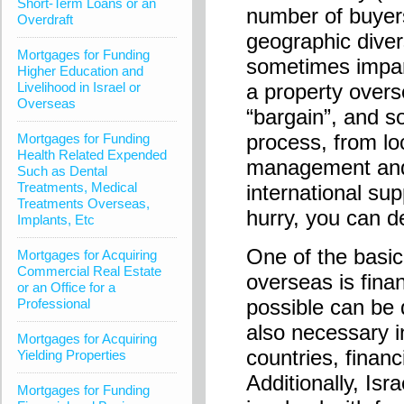
Short-Term Loans or an
number of buyers
Overdraft
geographic diver
Mortgages for Funding
sometimes impart
Higher Education and
Livelihood in Israel or
a property overs
Overseas
“bargain”, and s
process, from loc
Mortgages for Funding
Health Related Expended
management and
Such as Dental
Treatments, Medical
international sup
Treatments Overseas,
hurry, you can de
Implants, Etc
One of the basic
Mortgages for Acquiring
Commercial Real Estate
overseas is fina
or an Office for a
possible can be d
Professional
also necessary i
Mortgages for Acquiring
countries, financ
Yielding Properties
Additionally, Is
Mortgages for Funding