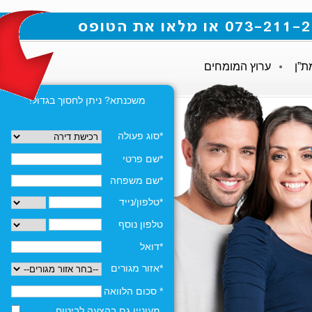
ת”ן
ערוץ המומחים
משכנתא? ניתן לחסוך בגדול!
*סוג פעולה
*שם פרטי
*שם משפחה
*טלפון/נייד
טלפון נוסף
*דואל
*אזור מגורים
* סכום הלוואה
מעוניין גם בהצעה לביטוח