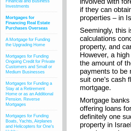
involved with fo
Financial and Business
Investments
if they can obta
properties – in Is
Mortgages for
Financing Real Estate
Purchases Overseas
Seemingly, this 
calculations con
A Mortgage for Funding
the Upgrading Home
property, and ca
However, a high 
Mortgages for Funding
Ongoing Credit for Private
the amount of th
Customers and Small or
payments to be m
Medium Businesses
suit one’s cash f
Mortgages for Funding a
mortgage.
Stay at a Retirement
Home or as an Additional
Mortgage banks 
Pension. Reverse
Mortgages
offering loans f
definitely one s
Mortgages for Funding
Boats, Yachts, Airplanes
property in Israe
and Helicopters for One’s