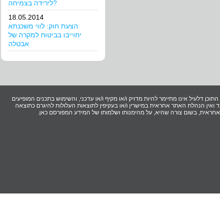
לירידה בצמיחה?
18.05.2014
הצעת חוק: לווי משכנתא
יחוייבו בביטוח למקרה של
אבטלה
וכן דלעיל אינו מתיימר להיות מדויק ו/או מקיף ו/או עדכני, והשימוש בתכנים המופיעים
ואין הנהלת האתר אחראית במישרין ו/או בעקיפין לתוצאות העלולות להיגרם כתוצאה
ר אחראית, בשום צורה שהיא, על מהימנותו ושלמותו של המידע המפורסם כאן