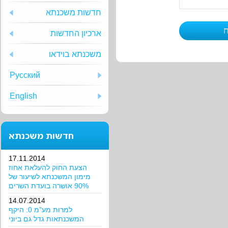
חדשות משכנתא
ארכיון החדשות
משכנתא בוידאו
Русский
English
חדשות משכנתא
17.11.2014
הצעת החוק להעלאת אחוז
מימון המשכנתא לשיעור של
90% אושרה בועדת השרים
14.07.2014
למרות מע”מ 0: היקף
המשכנתאות גדל גם ביוני