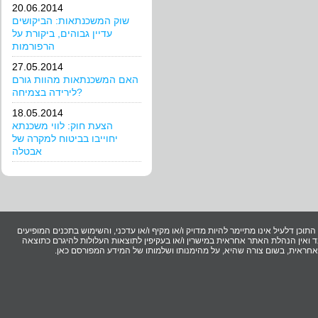
20.06.2014
שוק המשכנתאות: הביקושים
עדיין גבוהים, ביקורת על
הרפורמות
27.05.2014
האם המשכנתאות מהוות גורם
לירידה בצמיחה?
18.05.2014
הצעת חוק: לווי משכנתא
יחוייבו בביטוח למקרה של
אבטלה
וכן דלעיל אינו מתיימר להיות מדויק ו/או מקיף ו/או עדכני, והשימוש בתכנים המופיעים
ואין הנהלת האתר אחראית במישרין ו/או בעקיפין לתוצאות העלולות להיגרם כתוצאה
ר אחראית, בשום צורה שהיא, על מהימנותו ושלמותו של המידע המפורסם כאן