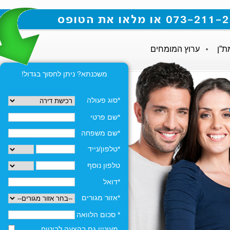
ת”ן
ערוץ המומחים
משכנתא? ניתן לחסוך בגדול!
*סוג פעולה
*שם פרטי
*שם משפחה
*טלפון/נייד
טלפון נוסף
*דואל
*אזור מגורים
* סכום הלוואה
מעוניין גם בהצעה לביטוח