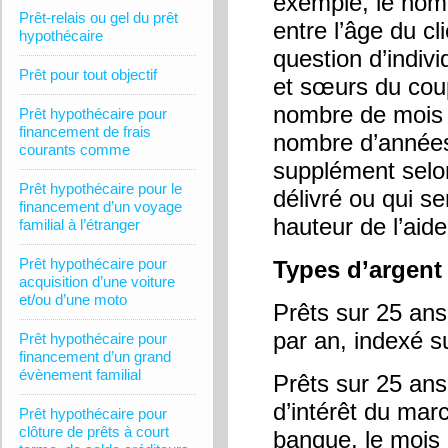
exemple, le nomb
Prêt-relais ou gel du prêt
entre l’âge du cl
hypothécaire
question d’indiv
Prêt pour tout objectif
et sœurs du coup
nombre de mois d
Prêt hypothécaire pour
financement de frais
nombre d’années
courants comme
supplément selon 
Prêt hypothécaire pour le
délivré ou qui se
financement d’un voyage
hauteur de l’aide
familial à l’étranger
Prêt hypothécaire pour
Types d’argent 
acquisition d’une voiture
et/ou d’une moto
Prêts sur 25 ans
par an, indexé s
Prêt hypothécaire pour
financement d’un grand
évènement familial
Prêts sur 25 ans
d’intérêt du mar
Prêt hypothécaire pour
clôture de prêts à court
banque, le mois d