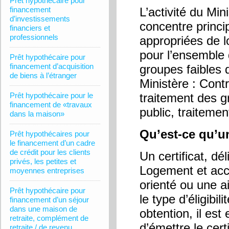
Prêt hypothécaire pour
financement
L’activité du Mi
d’investissements
concentre princi
financiers et
professionnels
appropriées de l
pour l’ensemble 
Prêt hypothécaire pour
financement d’acquisition
groupes faibles d
de biens à l’étranger
Ministère : Cont
Prêt hypothécaire pour le
traitement des gr
financement de «travaux
public, traitement
dans la maison»
Qu’est-ce qu’un 
Prêt hypothécaires pour
le financement d’un cadre
de crédit pour les clients
Un certificat, dé
privés, les petites et
Logement et accor
moyennes entreprises
orienté ou une a
Prêt hypothécaire pour
le type d’éligibi
financement d’un séjour
dans une maison de
obtention, il es
retraite, complément de
d’émettre le certi
retraite / de revenu