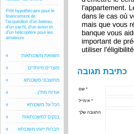
l’appartement. Le
Prêt hypothécaire pour le
dans le cas où vo
financement de
l’acquisition d’un bateau,
mais que vous rép
d’un yacht, d’un avion et
banque vous aider
d’un hélicoptère pour les
amateurs
important de pré
utiliser l’éligib
השוואת משכנתאות
מוצרים מיוחדים
כתיבת תגובה
מחשבוני משכנתא
שם *
אודות מת”ן
אימייל *
הכל על משכנתא
התגובה שלך
בנקים למשכנתאות
חברות ייעוץ משכנתא