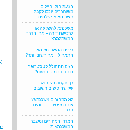
הצעת חוק: חיילים
משוחררים יוכלו לקבל
משכנתא ממשלתית
משכנתא להשקעה או
לרכישת דירה – מהי הדרך
המשתלמת?
ריבית המשכנתא מול
התמהיל – מה חשוב יותר?
וא
האם תתחולל קטסטרופה
בתחום המשכנתאות?
כך תקחו משכנתא –
שלושה טיפים חשובים
לא ממחזרים משכנתא?
אתם מפסידים סכומים
ניכרים
המדד, המחירים ומשבר
המשכנתאות
כת