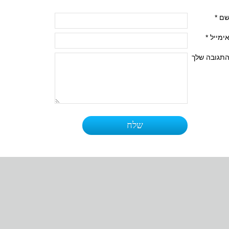
ם *
ימייל *
תגובה שלך