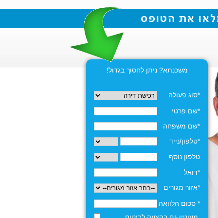
משכנתא? ניתן לחסוך בגדול!
*סוג פעולה
*שם פרטי
*שם משפחה
*טלפון/נייד
טלפון נוסף
*דואל
*אזור מגורים
* סכום הלוואה
מעוניין גם בהצעה לביטוח