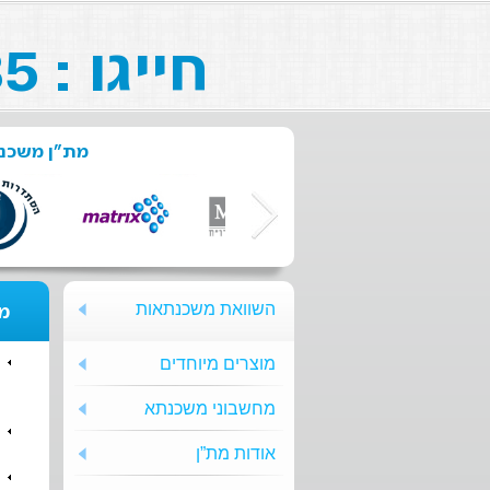
חייגו : 073-211-26-85
מת"ן משכנת
השוואת משכנתאות
מת
מוצרים מיוחדים
מחשבוני משכנתא
אודות מת”ן