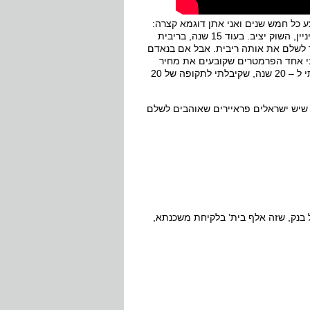
כל חמש שנים ואני אתן דוגמא קצרה:
אם היום אני לקחתי ריבית קבועה ל – 20 שנה ב – 3.5 אחוז, אוקי? ולצורך העיניין, השוק יציב. בעוד 15 שנה, בריבית
ך לשלם את אותה ריבית. אבל אם בנאדם
קבל ריבית זולה יותר. כי אחד הפרמטרים שקובעים את מחיר
הכסף, את הריבית, זה התקופה, אז למה שאני אשלם את אותה ריבית שלקחתי ל – 20 שנה, שקיבלתי לתקופה של 20
 שיש ישראלים פראיירים שאוהבים לשלם
ל בנק, שזה אלף בית’ בלקיחת משכנתא,