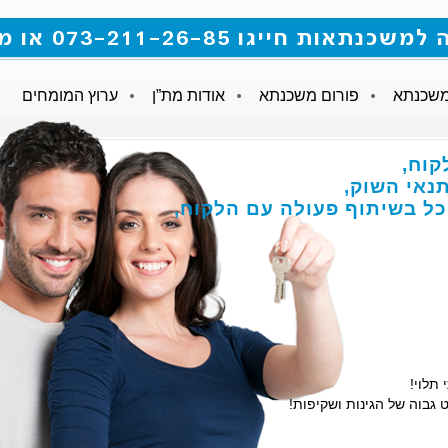
 073-211-26-85 או מלאו את הטופס
משכנתא
פורום משכנתא
אודות מת”ן
ערוץ המומחים
קוח,
אי השוק,
הכל בשיתוף פעולה עם הלקוח,
 תלוי!
 גבוה של הגינות ושקיפות!