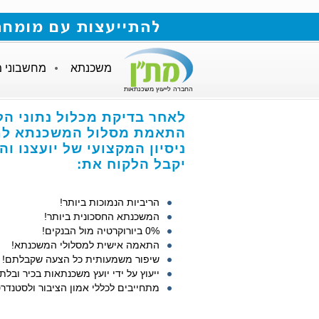
להתייעצות עם מומחה למשכנתאות חייגו
משכנתא
מחשבוני 
החברה לייעוץ משכנתאות
לאחר בדיקת מכלול נתוני הל
התאמת מסלול המשכנתא לתנ
ניסיון המקצועי של יועצנו ו
יקבל הלקוח את:
הריביות הנמוכות ביותר!
המשכנתא החסכונית ביותר!
0% ביורוקרטיה מול הבנקים!
התאמה אישית למסלולי המשכנתא!
שיפור משמעותית כל הצעה שקבלתם!
ייעוץ על ידי יועץ משכנתאות בכיר ובלתי
מתחייבים לכללי אמון הציבור ולסטנדרט