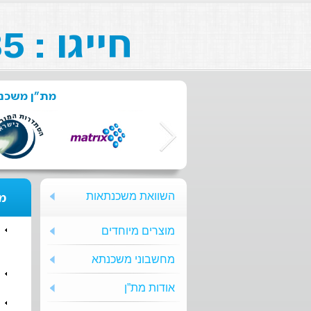
חייגו : 073-211-26-85
מת"ן משכנת
השוואת משכנתאות
מת
מוצרים מיוחדים
מחשבוני משכנתא
אודות מת”ן