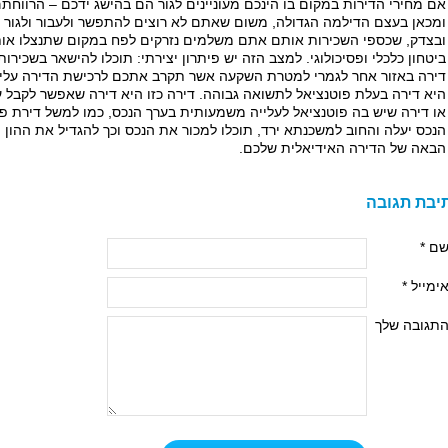
אם מחירי הדירות במקום בו הינכם מעוניינים לגור הם בהישג ידכם – הרווחת
ומכאן בעצם הדילמה הגדולה, משום שאתם לא רוצים להתפשר ולעבור ולגור 
ובצדק, שכספי השכירות אותם אתם משלמים נזרקים לפח במקום שתנצלו אות
ביטחון כלכלי ופסיכולוגי. למצב הזה יש פיתרון יצירתי: תוכלו להישאר בשכירות
דירה באזור אחר לגמרי למטרת השקעה אשר תקרב אתכם לרכישת הדירה על
היא דירה בעלת פוטנציאל לתשואה גבוהה. דירה כזו היא דירה שאפשר לקבל ע
או דירה שיש בה פוטנציאל לעלייה משמעותית בערך הנכס, כמו למשל דירת פינוי
הנכס יעלה והחוב למשכנתא ירד, תוכלו למכור את הנכס וכך להגדיל את ההו
הבאה של הדירה האידיאלית שלכם.
יבת תגובה
ם *
ימייל *
תגובה שלך