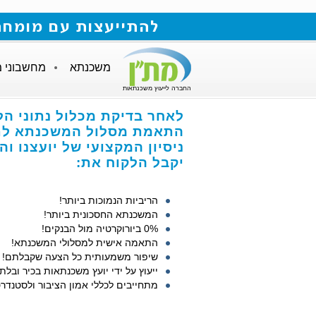
להתייעצות עם מומחה למשכנתאות חייגו
משכנתא
מחשבוני 
החברה לייעוץ משכנתאות
לאחר בדיקת מכלול נתוני הל
התאמת מסלול המשכנתא לתנ
ניסיון המקצועי של יועצנו ו
יקבל הלקוח את:
הריביות הנמוכות ביותר!
המשכנתא החסכונית ביותר!
0% ביורוקרטיה מול הבנקים!
התאמה אישית למסלולי המשכנתא!
שיפור משמעותית כל הצעה שקבלתם!
ייעוץ על ידי יועץ משכנתאות בכיר ובלתי
מתחייבים לכללי אמון הציבור ולסטנדרט