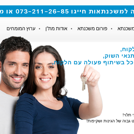
 073-211-26-85 או מלאו את הטופס
משכנתא
פורום משכנתא
אודות מת”ן
ערוץ המומחים
קוח,
אי השוק,
הכל בשיתוף פעולה עם הלקוח,
 תלוי!
 גבוה של הגינות ושקיפות!