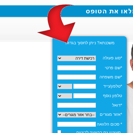
משכנתא? ניתן לחסוך בגדול!
*סוג פעולה
*שם פרטי
*שם משפחה
*טלפון/נייד
טלפון נוסף
*דואל
*אזור מגורים
* סכום הלוואה
מעוניין גם בהצעה לביטוח