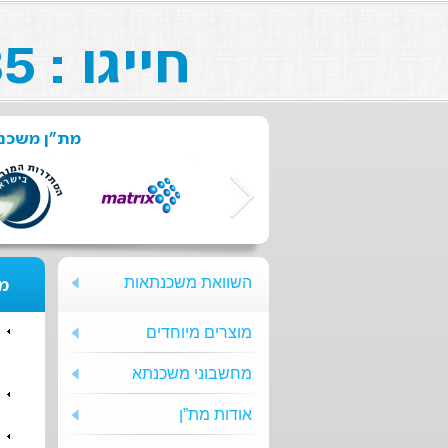
חייגו : 073-211-26-85
מת"ן משכנת
השוואת משכנתאות
מת
מוצרים מיוחדים
מחשבוני משכנתא
אודות מת”ן