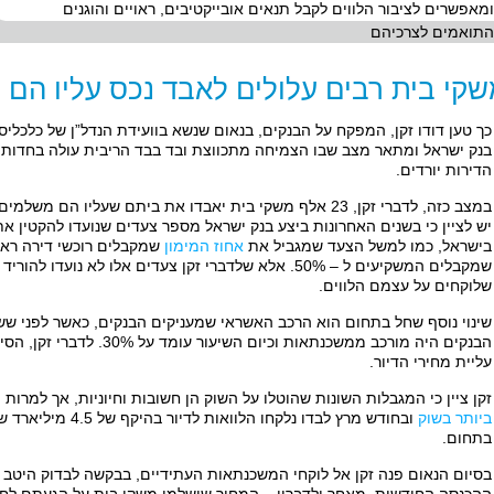
ומאפשרים לציבור הלווים לקבל תנאים אובייקטיבים, ראויים והוגנים
התואמים לצרכיהם
קי בית רבים עלולים לאבד נכס עליו ה
כך טען דודו זקן, המפקח על הבנקים, בנאום שנשא בוועידת הנדל”ן של כלכליסט
בנק ישראל ומתאר מצב שבו הצמיחה מתכווצת ובד בבד הריבית עולה בחדות
הדירות יורדים.
במצב כזה, לדברי זקן, 23 אלף משקי בית יאבדו את ביתם שעליו הם משלמים
יש לציין כי בשנים האחרונות ביצע בנק ישראל מספר צעדים שנועדו להקטין 
בישראל, כמו למשל הצעד שמגביל את
אחוז המימון
שמקבלים המשקיעים ל – 50%. אלא שלדברי זקן צעדים אלו לא נ
שלוקחים על עצמם הלווים.
הבנקים היה מורכב ממשכנתאות וכי
עליית מחירי הדיור.
זקן ציין כי המגבלות השונות שהוטלו על השוק הן חשובות וחיוניות, אך למרות 
ביותר בשוק
ובחודש מרץ לבדו נלקחו
בתחום.
בסיום הנאום פנה זקן אל לוקחי המשכנתאות העתידיים, בבקשה לבדוק היטב 