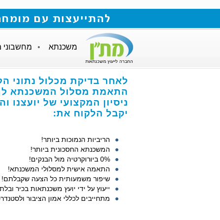
להתייעצות עם מומחה למשכנתאות חייגו
משכנתא
מחשבוני 
החברה לייעוץ משכנתאות
לאחר בדיקת מכלול נתוני הל
התאמת מסלול המשכנתא לתנ
ניסיון המקצועי של יועצנו ו
יקבל הלקוח את:
הריביות הנמוכות ביותר!
המשכנתא החסכונית ביותר!
0% ביורוקרטיה מול הבנקים!
התאמה אישית למסלולי המשכנתא!
שיפור משמעותית כל הצעה שקבלתם!
ייעוץ על ידי יועץ משכנתאות בכיר ובלתי
מתחייבים לכללי אמון הציבור ולסטנדרט