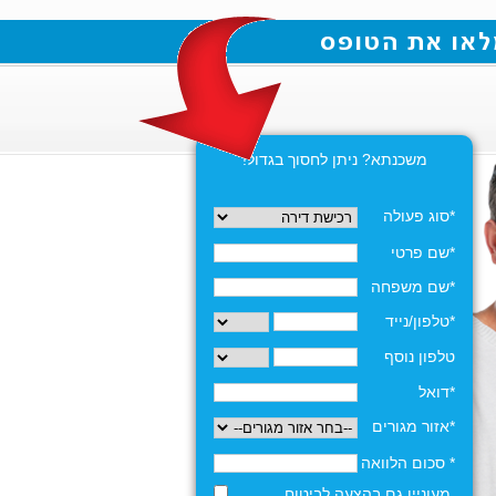
משכנתא? ניתן לחסוך בגדול!
*סוג פעולה
*שם פרטי
*שם משפחה
*טלפון/נייד
טלפון נוסף
*דואל
*אזור מגורים
* סכום הלוואה
מעוניין גם בהצעה לביטוח