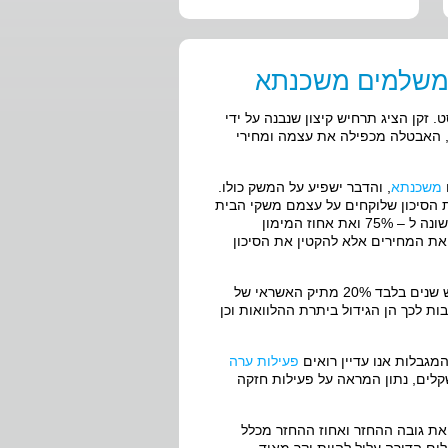
ם משלמים משכנתא
. זקן הציג תרחיש קיצון שנבנה על ידי
, האבטלה מכפילה את עצמה ומחירי
משכנתא
, והדבר ישפיע על המשק כולו.
את הסיכון שלוקחים על עצמם משקי הבית
שמקבלים רוכשי דירה ראשונה ל – 75% ואת אחוז המימון
ועדו להוריד את המחירים אלא להקטין את הסיכון
שינוי נוסף שחל בתחום הוא הרכב האשראי שמעניקים הבנקים, כאשר לפני שש שנים בלבד 20% מתיק האשראי של
ום השיעור עומד על 30%. לדברי זקן, הסיבות לכך הן הגידול ביתרת ההלוואות וכן
המגבלות אנו עדיין רואים
פעילות ערה
 הלוואות לדיור בהיקף של 4.5 מיליארד שקלים, נתון המראה על פעילות חזקה
את גובה ההחזר ואחוז ההחזר מכלל