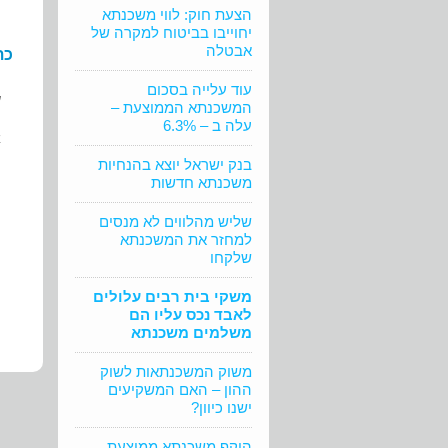
הצעת חוק: לווי משכנתא
יחוייבו בביטוח למקרה של
אבטלה
כת
עוד עלייה בסכום
ש
המשכנתא הממוצעת –
עלה ב – 6.3%
א
בנק ישראל יוצא בהנחיות
ה
משכנתא חדשות
שליש מהלווים לא מנסים
למחזר את המשכנתא
שלקחו
משקי בית רבים עלולים
לאבד נכס עליו הם
משלמים משכנתא
משוק המשכנתאות לשוק
ההון – האם המשקיעים
ישנו כיוון?
היקף משכנתא ממוצעת