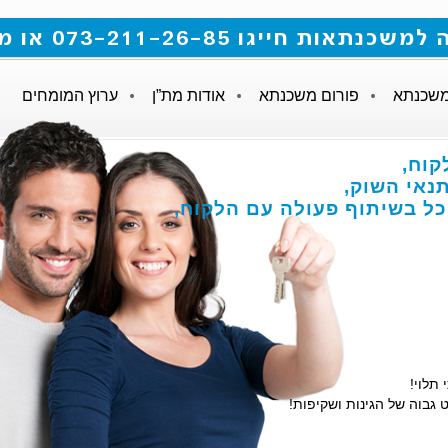
 073-211-26-85 או מלאו את הטופס
משכנתא
פורום משכנתא
אודות מת”ן
ערוץ המומחים
קוח,
אי השוק,
הכל בשיתוף פעולה עם הלקוח,
 תלוי!
 גבוה של הגינות ושקיפות!