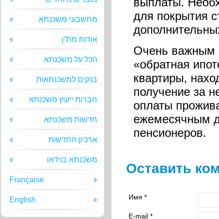
выплаты. Необх
для покрытия с
מחשבוני משכנתא
дополнительных
אודות מת”ן
Очень важным 
הכל על משכנתא
«обратная ипот
квартиры, нахо
בנקים למשכנתאות
получение за н
חברות ייעוץ משכנתא
оплаты прожива
ежемесячным д
חדשות משכנתא
пенсионеров.
ארכיון החדשות
משכנתא בוידאו
Оставить ко
Française
Имя *
English
E-mail *