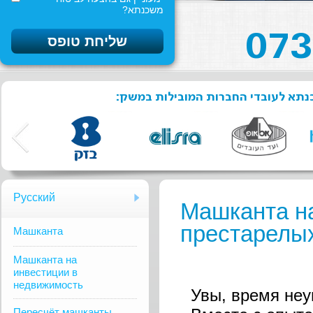
משכנתא?
שכנתא לעובדי החברות המובילות במשק
Русский
Машканта н
престарелы
Mашканта
Машканта на
инвестиции в
недвижимость
Увы, время неу
Пересчёт машканты