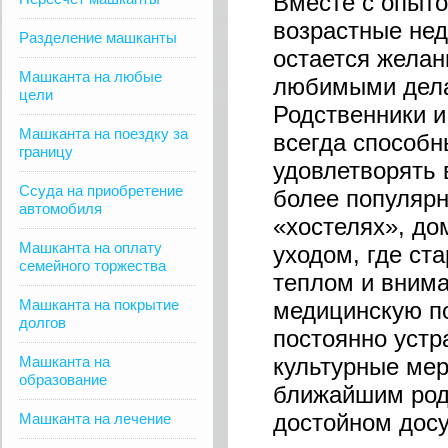
Вместе с опыто
возрастные нед
Разделение машканты
остается желан
Машканта на любые
любимыми дела
цели
Родственники и
Машканта на поездку за
всегда способн
границу
удовлетворять 
Ссуда на приобретение
более популярн
автомобиля
«хостелях», до
Машканта на оплату
уходом, где ст
семейного торжества
теплом и внима
Машканта на покрытие
медицинскую п
долгов
постоянно уст
Машканта на
культурные меро
образование
ближайшим род
достойном досу
Машканта на лечение