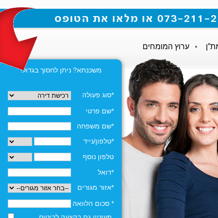
ת”ן
ערוץ המומחים
משכנתא? ניתן לחסוך בגדול!
*סוג פעולה
*שם פרטי
*שם משפחה
*טלפון/נייד
טלפון נוסף
*דואל
*אזור מגורים
* סכום הלוואה
מעוניין גם בהצעה לביטוח