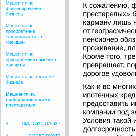
Машканта на
К сожалению, 
финансирование
престарелых» б
бизнеса
карману лишь н
Машканта на
от географичес
приобретение
недвижимости за
пенсионер обяз
границей
проживание, пл
Машканта на
Кроме того, тре
приобретение самолета
превращает, по
или яхты
дорогое удовол
Машканта на открытие
бизнеса
Как и во многи
ипотечных кред
Машканта на
пребывание в доме
предоставить и
престарелых
компании под з
Условия такой 
השוואת משכנתאות
долгосрочность
מוצרים מיוחדים