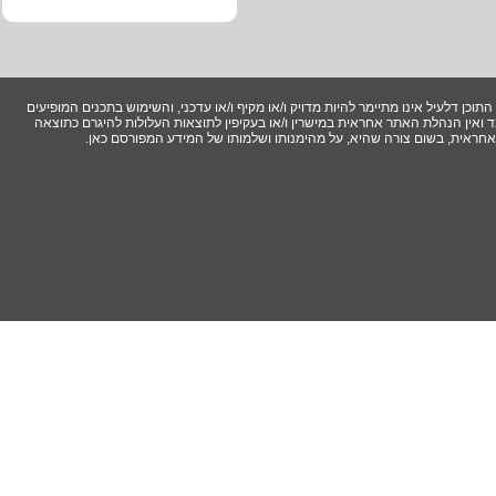
וכן דלעיל אינו מתיימר להיות מדויק ו/או מקיף ו/או עדכני, והשימוש בתכנים המופיעים
ואין הנהלת האתר אחראית במישרין ו/או בעקיפין לתוצאות העלולות להיגרם כתוצאה
ר אחראית, בשום צורה שהיא, על מהימנותו ושלמותו של המידע המפורסם כאן