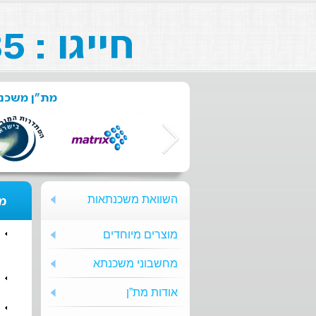
חייגו : 073-211-26-85
מת"ן משכנת
השוואת משכנתאות
מת
מוצרים מיוחדים
מחשבוני משכנתא
אודות מת”ן