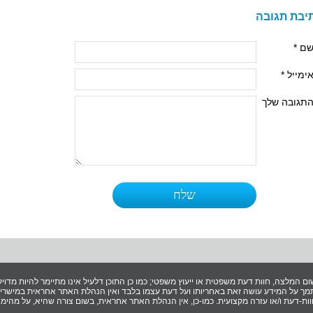
יבת תגובה
ם *
ימייל *
תגובה שלך
ום המלצה, חוות דעת משפטית או ייעוץ משפטי; כמו כן התוכן דלעיל אינו מתיימר להיות מדויק 
ך על המידע עושה זאת באחריותו ועל דעת עצמו בלבד ואין הנהלת האתר אחראית במישרין ו
ת-דעת ו/או עזרה מקצועית. כמו-כן, אין הנהלת האתר אחראית, בשום צורה שהיא, על מהימנ