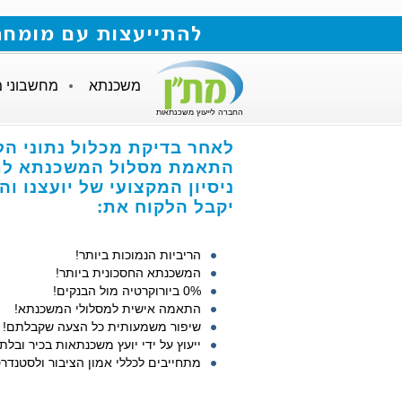
להתייעצות עם מומחה למשכנתאות חייגו
משכנתא
מחשבוני 
החברה לייעוץ משכנתאות
לאחר בדיקת מכלול נתוני הל
התאמת מסלול המשכנתא לתנ
ניסיון המקצועי של יועצנו ו
יקבל הלקוח את:
הריביות הנמוכות ביותר!
המשכנתא החסכונית ביותר!
0% ביורוקרטיה מול הבנקים!
התאמה אישית למסלולי המשכנתא!
שיפור משמעותית כל הצעה שקבלתם!
ייעוץ על ידי יועץ משכנתאות בכיר ובלתי
מתחייבים לכללי אמון הציבור ולסטנדרט