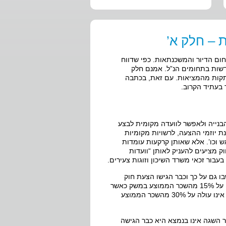
 – חלק א’
ם הדיור והמשכנתאות. כפי שדווח
נחו על שולחן הכנסת כ – 50 הצעות חוק חדשות בתחומים הנ”ל. אמנם חלק
ותקות מהמציאות. עם זאת, בכתבה
 בעתיד הקרוב.
הבנייה ולאפשר לוועדה מקומית לבצע
ת יוזמי ההצעה, לרשויות מקומיות
אש וכו’. אלא שאותן קרקעות עומדות
ק מציעים להעניק לאותן “וועדות
בור זכאי משרד השיכון וזוגות צעירים.
 גם על כך וכבר הגישו הצעת חוק
שמגדירה דיור בר השגה כדיור המיועד להשכרה, בשכר דירה שגובהו אינו עולה על 15% מהשכר הממוצע במשק כאשר
מדובר בדירה שגודלה אינו עולה על 55 מטרים רבועים, או בשכר דירה שגובהו אינו עולה על 30% מהשכר הממוצע
 השגה אינו בנמצא היא כבר הגישה