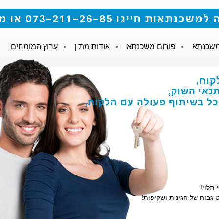
 073-211-26-85 או מלאו את הטופס
משכנתא
פורום משכנתא
אודות מת”ן
ערוץ המומחים
קוח,
אי השוק,
הכל בשיתוף פעולה עם הלקוח,
 תלוי!
 גבוה של הגינות ושקיפות!