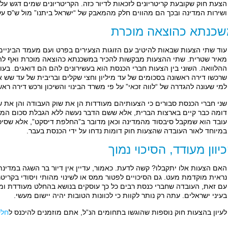
הצעת חוק שקובעת קריטריונים לזכאות לדיור כזה. הקריטריונים שמים דגש על 
ושירות המדינה ובכך הם מהווים חלק מהמאבק של “ישראל ביתנו” מול ש”ס על
כנתא כהוצאה מוכרת
עוד שתי הצעות שבאות להיטיב עם הזוגות הצעירים בפרט ועם מעמד הביניים בכ
מאיר שטרית. שתי ההצעות מבקשות להכיר במשכנתא כהוצאה מוכרת ואף להענ
ההלוואה. השוני בין הצעות חברי הכנסת הוא בעשירונים להם הם דואגים. בעוד
שרכשו דירה ראשונה בסכומים של עד מיליון וחצי שקלים ובריבית של עד שש אחוז
למי שעונה להגדרה של “לווה זכאי” על פי משרד הבינוי והשיכון ורכש דירה רא
שני חברי הכנסת סבורים כי הצעותיהם מעודדות הן את שוק העבודה והן את שו
דומה כבר קיים בארצות הברית, אלא ששם הדבר נעשה ללא הגבלת סכום המשכנ
עובד הוא שמקבל סיבסוד מהמדינה וכאן מדובר ב”החלפת דיסקט”, אלא שסיכו
במיוחד לאור העובדה שהצעות חוק דומות נדחו על ידי הכנסת בעבר.
יוון מעודד, הסיכוי נמוך
האם הצעות אלו יתקבלו? קשה לדעת. כאמור, עדיין אין דיור בר השגה במדינת
נראית מוקדמת מעט. גם הסיכויים לפטור ממס או לשינוי מהותי ויסודי בקריטרי
עם זאת, העובדה שחברי כנסת רבים כל כך עוסקים בנושא בהחלט מעודדת ומ
בעיני ישראלים. עתה רק נותר לקוות כי לכוונות הטובות יהיה יישום מעשי.
לעיון בהצעות חוק נוספות שהוגשו בתחומים הנ”ל, אתם מוזמנים להיכנס ל
חלק