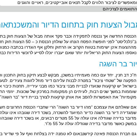
ומאפשרים לציבור הלווים לקבל תנאים אובייקטיבים, ראויים והוגנים
התואמים לצרכיהם
ול הצעות חוק בתחום הדיור והמשכנתאות
הכנסת החדשה אך נכנסה לתפקידה וכבר פקד אותה מבול של הצעות חוק בתחו
ב”כלכליסט” לפני חופשת הפסח הו
מההצעות אינן ישימות בטווח הקרוב או הרחוק וחלקן אף הוגדרו בכתבה כמנ
נאספו הצעות החוק הריאליות יותר שאם יעברו יוכלו לסייע לרוכשי הדירות כבר
ור בר השגה
ח”כ דב חנין, יחד עם כמה מעמיתיו במשכן, מבקש לבצע תיקון בחוק התכנון ו
הפקעה של “שטחי ציבור” במטרה לבנות עליהם דיור מוזל לזוגות צעירים. לטענ
בישראל יש קרקעות שנועדו לבניית מבני ציבור כמו מבני עירייה, תחנות כיבוי 
שוממות במשך שנים רבות, לעיתים הן ממקומות במרכזן של שכונות. יוזמי החו
מקומיות” את האפשרות להסב את אותן קרקעות לצורך בניית דיור “בר השגה” בע
אם שאלתם את עצמכם “מהו דיור בר השגה” הרי שחברי הכנסת החרוצים חשבו
במשק כאשר מדובר בדירה שגודלה עולה על 55 מ”ר.
גם חברת הכנסת פאינה קירשנבאום לא טמנה ידה בצלחת ואף על פי שדיור בר