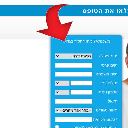
משכנתא? ניתן לחסוך בגדול!
*סוג פעולה
*שם פרטי
*שם משפחה
*טלפון/נייד
טלפון נוסף
*דואל
*אזור מגורים
* סכום הלוואה
מעוניין גם בהצעה לביטוח