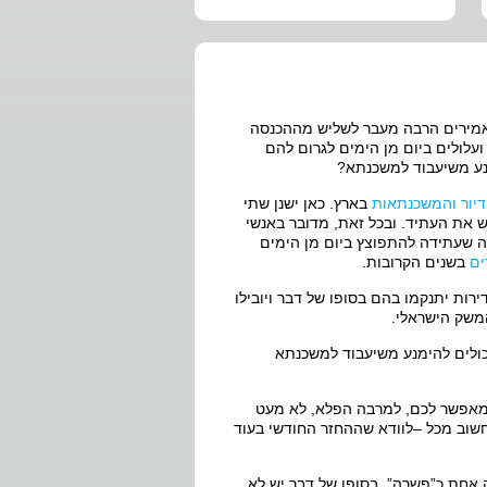
ומאמירים הרבה מעבר לשליש מההכנסה
ועלולים ביום מן הימים לגרום להם
מנע משיעבוד למשכנתא?
יור והמשכנתאות
בארץ. כאן ישנן שתי
חש את העתיד. ובכל זאת, מדובר באנשי
ורה שעתידה להתפוצץ ביום מן הימים
ים
בשנים הקרובות.
רות יתנקמו בהם בסופו של דבר ויובילו
המשק הישראלי.
יכולים להימנע משיעבוד למשכנתא
ה מאפשר לכם, למרבה הפלא, לא מעט
שוב מכל –לוודא שההחזר החודשי בעוד
 אחת כ”פשרה”. בסופו של דבר יש לא