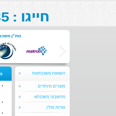
חייגו : 073-211-26-85
מת"ן משכנת
השוואת משכנתאות
מת
מוצרים מיוחדים
מחשבוני משכנתא
אודות מת”ן