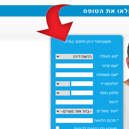
משכנתא? ניתן לחסוך בגדול!
*סוג פעולה
*שם פרטי
*שם משפחה
*טלפון/נייד
טלפון נוסף
*דואל
*אזור מגורים
* סכום הלוואה
מעוניין גם בהצעה לביטוח