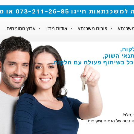
 073-211-26-85 או מלאו את הטופס
משכנתא
פורום משכנתא
אודות מת”ן
ערוץ המומחים
קוח,
אי השוק,
הכל בשיתוף פעולה עם הלקוח,
 תלוי!
 גבוה של הגינות ושקיפות!