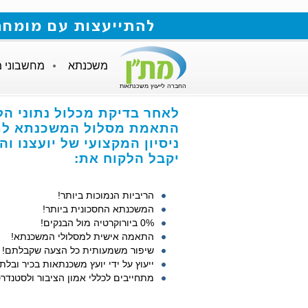
להתייעצות עם מומחה למשכנתאות חייגו
משכנתא
מחשבוני 
החברה לייעוץ משכנתאות
לאחר בדיקת מכלול נתוני הל
התאמת מסלול המשכנתא לתנ
ניסיון המקצועי של יועצנו ו
יקבל הלקוח את:
הריביות הנמוכות ביותר!
המשכנתא החסכונית ביותר!
0% ביורוקרטיה מול הבנקים!
התאמה אישית למסלולי המשכנתא!
שיפור משמעותית כל הצעה שקבלתם!
ייעוץ על ידי יועץ משכנתאות בכיר ובלתי
מתחייבים לכללי אמון הציבור ולסטנדרט