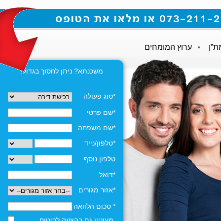
ת”ן
ערוץ המומחים
משכנתא? ניתן לחסוך בגדול!
*סוג פעולה
*שם פרטי
*שם משפחה
*טלפון/נייד
טלפון נוסף
*דואל
*אזור מגורים
* סכום הלוואה
מעוניין גם בהצעה לביטוח