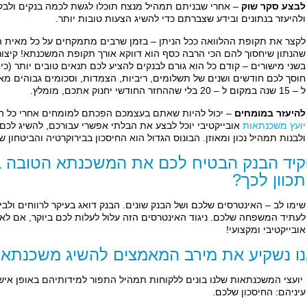
לבצע סקר שוק
– אחרי שבניתם תמהיל מנצח תוכלו לגשת לכמה בנקים ול
ולהיעזר בנתונים ובידע שצברתם כדי להשיג הצעות טובות יותר.
לקצר את תקופת ההלוואה ככל הניתן – בזמן שרבים מתמקחים על כל מאית הא
שהנתון שיחסוך להם הכי הרבה כסף הוא דווקא אורך תקופת המשכנתא! קיצור
בשני מישורים – קודם כל הוא גורם לבנקים להציע לכם תנאים טובים יותר (כי 
חוסך לכם חודשים ושנים של תשלומים, ריביות, הצמדות, וסכומים גבוהים מא
ל – 15 שנה במקום ל – 20 בלי שההחזר החודשי יחנוק אתכם, מומלץ.
להיעזר במומחים
– יכול להיות שאתם בעצמכם הפכתם למומחים אחרי כל הב
יועץ משכנתאות
אובייקטיבי יוכל לבצע את הבלתי אפשרי עבורכם, להשיג לכם רי
ולבנות תמהיל נכון ומאוזן. הבונוס הגדול הוא החיסכון בבירוקרטיה והביטחון
יד הבנק הבטיח לכם את המשכנתא הטובה ב
כוון לכך?
שימו לב – האינטרסים שלכם ושל הבנק שונים. הבנק דואג בעיקר לרווחים ולבי
לעתיד המשפחה שלכם. ניגוד האינטרסים הזה עלול לעלות לכם ביוקר, אם לא
אובייקטיבי ומקצועי!
ו נשקיע את מירב המאמצים להשיג משכנתאו
יועצי המשכנתאות שלנו בונים ללקוחות תמהיל התפור למידותיהם באופן אי
עיניהם: החיסכון שלכם.