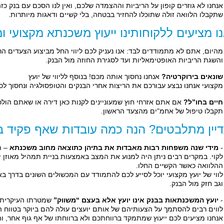
אנחנו לא גוזרים קופון על הריביות וההצמדה שלכם, ואין לנו הסכם עם בנק כ
שתקבלו הלוואה זולה שתוכלו להחזיר בבטחה, בלי קשיים ודאגות מיותרות.
ו מציעים ללקוחותינו ייעוץ משכנתא מקצועי ומ
מהיום, אתם לא מתמודדים לבד: אנו נעניק לכם ליווי החל מביצוע הצעדים ה
והשגת הריביות האופטימאליות ועד לסגירת החוזה מול הבנק.
שונאים בירוקרטיה?
אנחנו נחסוך אותה מכם! בנוסף לליווי של יועץ
מקצועי אנחנו נבצע עבורכם את הריצות אחרי הבנקים והטופסולגיה ונחסוך לכם
חיים בחו”ל?
אם אתם אזרחי חוץ שמעוניינים לקנות כאן דירה או שאתם הולכי
תקבלו טיפול של אחמ”ים מהצעד הראשון.
יין מתלבטים? הנה כמה עובדות שאף פקיד ב
-
מידי שנה משפחות רבות מאבדות את בתיהן כתוצאה מחוב משכנתא
– ת
לקוי. במקרים רבים ניתן היה למנוע את המצב באמצעות בניית תמהיל מאוזן יות
ההלוואה כאשר הקשיים החלו.
לווי של יועץ מקצועי יוכל לסייע לכם להתמודד עם המכשולים השונים בדרך בא
וגב חזק מול הבנק.
-
יועץ המשכנתאות בבנק אינו יועץ אלא בעצם “משווק”
שמטרתו העיקרית ה
לווים רבים להסתמך על הצעותיהם של אותם יועצים עולה להם ביוקר בטווח ה
אנחנו מציעים לכם ייעוץ שמתמקד ברווחתכם ולא ברווחתו של אף גוף אחר, 