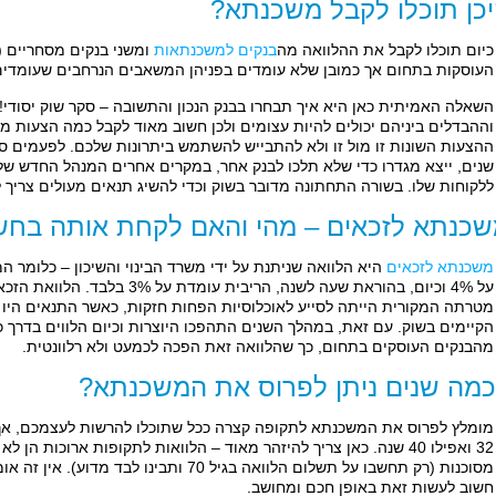
כן תוכלו לקבל משכנתא?
כיום תוכלו לקבל את ההלוואה מה
בנקים למשכנתאות
ומשני בנקים מסחריים (מ
העוסקות בתחום אך כמובן שלא עומדים בפניהן המשאבים הנרחבים שעומדים 
השאלה האמיתית כאן היא איך תבחרו בבנק הנכון והתשובה – סקר שוק יסודי! 
וההבדלים ביניהם יכולים להיות עצומים ולכן חשוב מאוד לקבל כמה הצעות 
ההצעות השונות זו מול זו ולא להתבייש להשתמש ביתרונות שלכם. לפעמים ס
שנים, ייצא מגדרו כדי שלא תלכו לבנק אחר, במקרים אחרים המנהל החדש של
ללקוחות שלו. בשורה התחתונה מדובר בשוק וכדי להשיג תנאים מעולים צריך 
כנתא לזכאים – מהי והאם לקחת אותה בחש
משכנתא לזכאים
היא הלוואה שניתנת על ידי משרד הבינוי והשיכון – כלומר 
על 4% וכיום, בהוראת שעה לשנה, הריב
מטרתה המקורית הייתה לסייע לאוכלוסיות הפחות חזקות, כאשר התנאים היו 
הקיימים בשוק. עם זאת, במהלך השנים התהפכו היוצרות וכיום הלווים בדרך כל
מהבנקים העוסקים בתחום, כך שהלוואה זאת הפכה לכמעט ולא רלוונטית.
מה שנים ניתן לפרוס את המשכנתא?
32 ואפילו 40 שנה. כאן צריך להיזהר מאוד – הלוואות לתקופות ארוכות ה
חשוב לעשות זאת באופן חכם ומחושב.