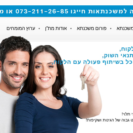
 073-211-26-85 או מלאו את הטופס
משכנתא
פורום משכנתא
אודות מת”ן
ערוץ המומחים
קוח,
אי השוק,
הכל בשיתוף פעולה עם הלקוח,
 תלוי!
 גבוה של הגינות ושקיפות!