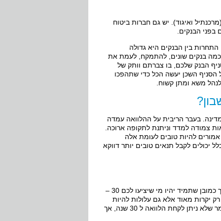
רכנתיל ואיגוד). יש גם חברות ביטוח
בפני הבנקים.
התחרות בין הבנקים היא גדולה
מכמה בנקים שונים, להתמקח, לעמת את
ניף הבנק שלכם, בו צברתם וותק של
 הסניף השכן יעשה הכל כדי שתהפכו
לנהל משא ומתן קשוח.
בון?
המדינה. בעבר הריבית על ההלוואה עמדה
ית עומדת על 3% בלבד. הלוואת הזכאות צמודה למדד וניתנת לתקופה ארוכה.
אמורים להיות טובים לעומת אלה
ל יכולים לקבל תנאים טובים יותר דווקא
מומלץ לפרוס את המשכנתא לתקופה קצרה ככל שתוכלו להרשות לעצמכם, אך כמובן שתמיד יהיו מי שיציעו לכם 30 –
ן לא רק יקרות מאוד אלא גם עלולות להיות
מסוכנות (רק תחשבו על תשלום הלוואה בגיל 70 ותבינו לבד מדוע). אין זה אומר שלא ניתן לקחת הלוואה ל 30 שנה, אך