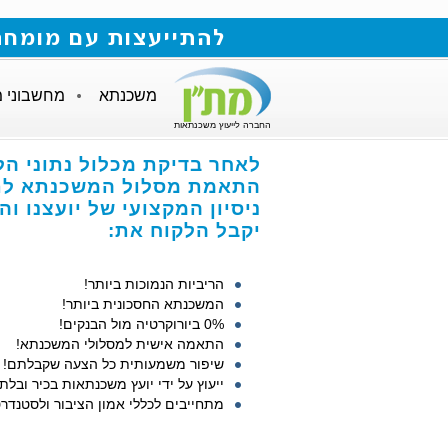
להתייעצות עם מומחה למשכנתאות חייגו
משכנתא
מחשבוני 
החברה לייעוץ משכנתאות
לאחר בדיקת מכלול נתוני הל
התאמת מסלול המשכנתא לתנ
ניסיון המקצועי של יועצנו ו
יקבל הלקוח את:
הריביות הנמוכות ביותר!
המשכנתא החסכונית ביותר!
0% ביורוקרטיה מול הבנקים!
התאמה אישית למסלולי המשכנתא!
שיפור משמעותית כל הצעה שקבלתם!
ייעוץ על ידי יועץ משכנתאות בכיר ובלתי
מתחייבים לכללי אמון הציבור ולסטנדרט