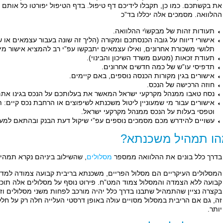
את בקשתכם. כמו כן, תקבלו לידיכם דף טיפול. בדף הטיפול יפורטו כל אותם
ההלוואה. מסמכים אלה יכללו בד”כ
תעודות זהות של מבקש\י ההלוואה.
אישורי דיווח על גובה הכנסתכם ומקורה (הליך זה שונה בעבור עצמאים או 
תלושי משכורת אחרונים, ואילו עצמאים יתבקשו עפ”י רב להמציא אישור מי
תעודת זכאות (מטעם משרד השיכון והבינוי).
תדפיסי עו”ש של כמה חדשים אחרונים.
אישורים בגין מקורות הכנסה נוספים, באם קיימים.
חוזה הרכישה של הנכס.
נסח טאבו ממנהל מקרקעי ישראל המאשר את בעלותכם על הנכס בגינו אתם 
אישורים עבור מי שמעוניין ליטול משכנתא לשיפוצים או הרחבת נכס קיים: תו
וטפסי בעלות על הנכס ממנהל מקרקעי ישראל.
עשויים להידרש מכם מסמכים נוספים עפ”י שיקול דעת הבנק ובהתאם למ
ו תמהיל משכנתא?
בדרך כלל בונים את ההלוואה ממספר
מסלולים
, שהשילוב ביניהם נקרא תמהיל
המסלולים העיקריים הם מסלול הפריים, משכנתא בריבית קבועה צמודה למדד
קבועה ללא הצמדה והמסלול צמוד המט”ח. פירוט נוסף על מסלולים אלה תוכל
בקצרה נציין שהתמהיל שתבנו בדרך כלל יהיה מורכב לפחות משני מסלולים וזאת
זה, גם אם הריבית במסלול מסויים עולה באופן דרסטי העלייה חלה רק על חל
יותר.