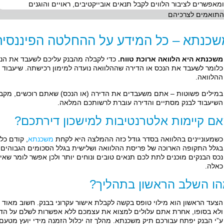
ומאפשרים לציבור הלווים לקבל תנאים אובייקטיבים, ראויים והוגנים
התואמים לצרכיהם
שכנתא – כל המידע על ההחלטה הפיננסית
משכנתא היא הלוואה ארוכת טווח.
כדי לקבלה מהבנק עליכם לשעבד את הנכ
כלומר לשעבד את הנכס או הדירה שההלוואה נועדה למימון רכישתה. שיעבוד
ההלוואה.
במילים פשוטות – אתם משעבדים את הדירה (או הנכס) שאתם רוכשים, מקב
השיעבוד לבנק מסתיים והדירה עוברת לרשותכם המלאה.
ם קיימות אלטרנטיבות למישכון דירתכם?
כשמעוניינים בהלוואה בסדר גודל כזה ההמלצה היא לקחת
משכנתא
, קודם כל
בגלל התקופה הארוכה של פריסת ההלוואה ושלישית בגלל הסכומים הגבוהים
נכס הבנקים מוכנים לתת לכם תנאים טובים ונוחים יותר ולכן אפשר לומר שאי
כאלה.
ו השלב הראשון בתהליך?
הצעד הראשון הוא מילוי טופס בקשה לקבלת אישור עקרוני בבנק. חשוב מאוד 
ולא בסופו, אחרת אתם עלולים למצוא את עצמכם ללא אפשרות לשלם על ה
ע”י הבנק יפתח עבורכם תיק משכנתא. מהלך זה יכלול הזמנה מידי יועץ מטע