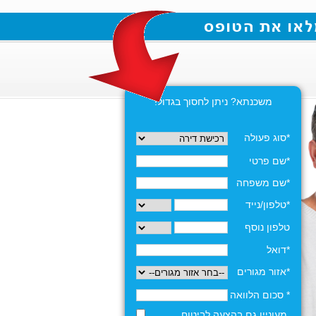
משכנתא? ניתן לחסוך בגדול!
*סוג פעולה
*שם פרטי
*שם משפחה
*טלפון/נייד
טלפון נוסף
*דואל
*אזור מגורים
* סכום הלוואה
מעוניין גם בהצעה לביטוח