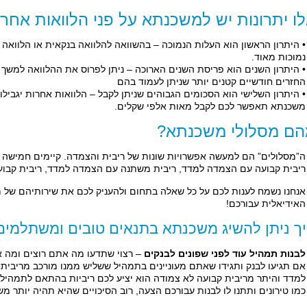
ו יתרונות יש למשכנתא על פני הלוואות אחר
• היתרון הראשון הוא העלות הנמוכה – בהשוואה להלוואה בנקאית או הלוואה
נמוכות מאוד.
• היתרון השנים הוא פריסת השנים הארוכה – ניתן לפרוס את ההלוואה למשך
החזרים חודשיים קטנים יותר שניתן לעמוד בהם
• היתרון השלישי הוא הסכומים הגבוהים שניתן לקבל – הלוואות אחרות יגבי
משכנתא תאפשר לכם לקבל מאות אלפי שקלים.
ם מסלולי משכנתא?
ה”מסלולים” הם למעשה אפשרויות שונות של ריבית והצמדה. קיימים חמישה מס
ריבית קבועה עם הצמדה למדד, ריבית משתנה עם הצמדה למדד, ריבית קבוע
אנחנו נשמח לענות לכם על כל שאלה בתחום ולהעניק לכם את שירותיהם של מ
האידיאלית עבורכם!
ך ניתן להשיג משכנתא בתנאים טובים ומשתלמים 
לבנות תמהיל עוד לפני שפונים לבנקים
– רצוי שתדעו מה אתם רוצים ומה א
אם תגיעו לבנק ותגידו שאתם מעוניינים בתמהיל ששליש ממנו מורכב מריבית 
למדד והיתר מריבית קבועה לא צמודה הוא יציע לכם ריביות בהתאם לתמהיל 
כמו טירונים ותתנו לו לבנות עבורכם הצעה, רוב הסיכויים שהיא תהיה יותר 